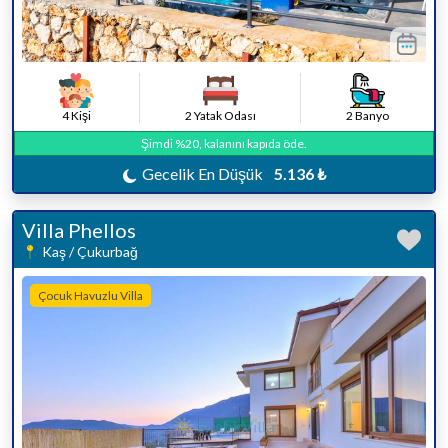
4 Kişi
2 Yatak Odası
2 Banyo
Şimdi %20, kalanını kapıda öde.
Gecelik En Düşük
5.136 ₺
Villa Phellos
Kaş / Çukurbağ
Çocuk Havuzlu Villa