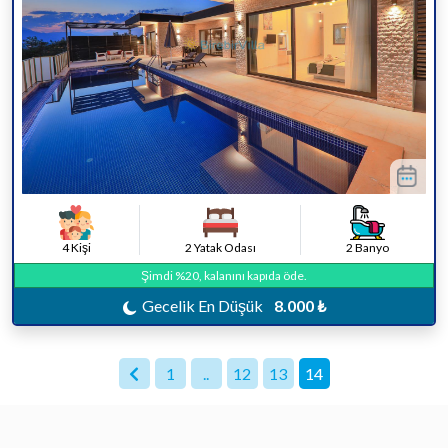
4 Kişi
2 Yatak Odası
2 Banyo
Şimdi %20, kalanını kapıda öde.
Gecelik En Düşük
8.000 ₺
1
..
12
13
14