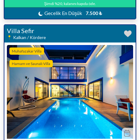
Şimdi %20, kalanını kapıda öde.
Gecelik En Düşük
7.500 ₺
Villa Sefir
Kalkan / Kördere
Muhafazakar Villa
Hamam ve Saunalı Villa