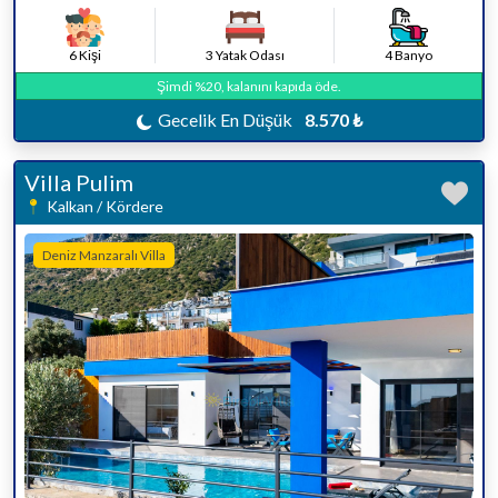
6 Kişi
3 Yatak Odası
4 Banyo
Şimdi %20, kalanını kapıda öde.
Gecelik En Düşük
8.570 ₺
Villa Pulim
Kalkan / Kördere
Deniz Manzaralı Villa