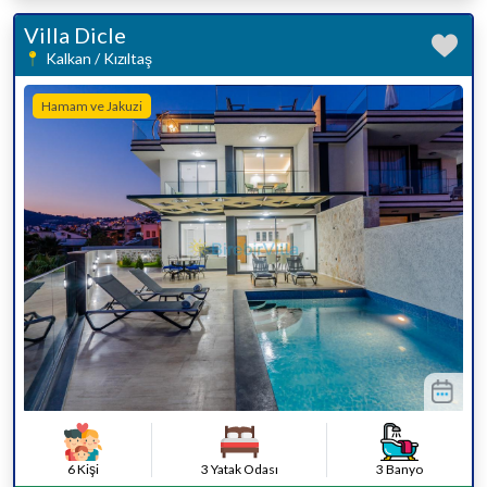
Villa Dicle
Kalkan / Kızıltaş
Hamam ve Jakuzi
6 Kişi
3 Yatak Odası
3 Banyo