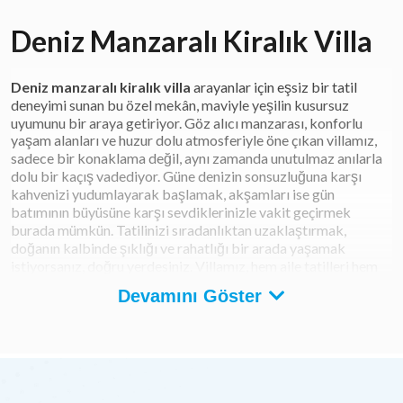
Deniz Manzaralı Kiralık Villa
Deniz manzaralı kiralık villa
arayanlar için eşsiz bir tatil
deneyimi sunan bu özel mekân, maviyle yeşilin kusursuz
uyumunu bir araya getiriyor. Göz alıcı manzarası, konforlu
yaşam alanları ve huzur dolu atmosferiyle öne çıkan villamız,
sadece bir konaklama değil, aynı zamanda unutulmaz anılarla
dolu bir kaçış vadediyor. Güne denizin sonsuzluğuna karşı
kahvenizi yudumlayarak başlamak, akşamları ise gün
batımının büyüsüne karşı sevdiklerinizle vakit geçirmek
burada mümkün. Tatilinizi sıradanlıktan uzaklaştırmak,
doğanın kalbinde şıklığı ve rahatlığı bir arada yaşamak
istiyorsanız, doğru yerdesiniz. Villamız, hem aile tatilleri hem
de romantik kaçamaklar için ideal bir tercihtir. Tüm yılın
Devamını Göster
yorgunluğunu üzerinizden atacağınız bu ayrıcalıklı deneyimi
kaçırmayın; konfor, kalite ve manzara bir arada! Şimdi yerinizi
ayırtarak huzura bir adım daha yaklaşın.
Deniz Manzaralı Villa Nedir? Ne