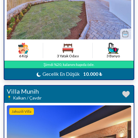
6 Kişi
3 Yatak Odası
3 Banyo
Şimdi %20, kalanını kapıda öde.
Gecelik En Düşük
10.000 ₺
Villa Munih
Kalkan / Çavdır
Jakuzili Villa