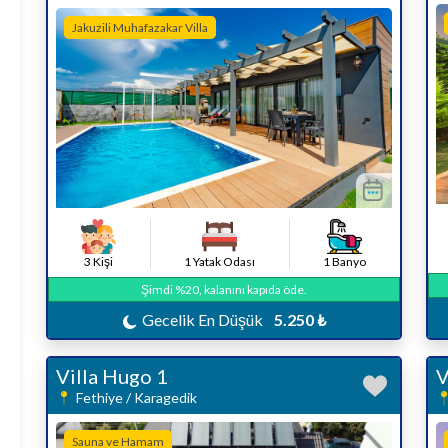
Jakuzili Muhafazakar Villa
3 Kişi
1 Yatak Odası
1 Banyo
Şimdi %20, kalanını kapıda öde.
Gecelik En Düşük
5.250 ₺
Villa Hugo 1
V
Fethiye / Karagedik
Sauna ve Hamam