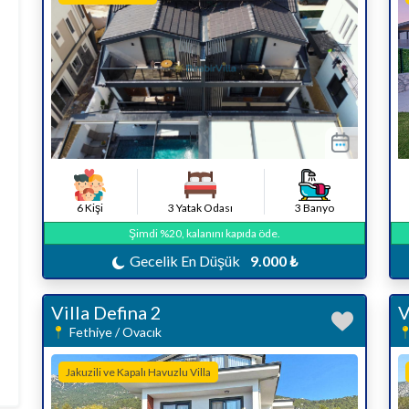
6 Kişi
3 Yatak Odası
3 Banyo
Şimdi %20, kalanını kapıda öde.
Gecelik En Düşük
9.000 ₺
Villa Defina 2
V
Fethiye / Ovacık
Jakuzili ve Kapalı Havuzlu Villa