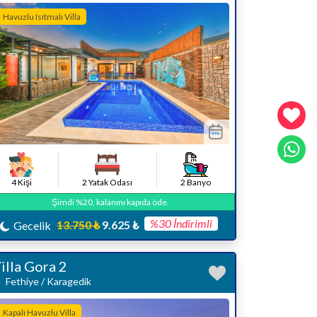
Havuzlu Isıtmalı Villa
4 Kişi
2 Yatak Odası
2 Banyo
Şimdi %20, kalanını kapıda öde.
%30 İndirimli
13.750 ₺
9.625 ₺
Gecelik
illa Gora 2
Fethiye / Karagedik
Kapalı Havuzlu Villa