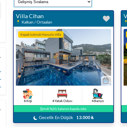
Villa Cihan
V
Kalkan / Ortaalan
Kapalı Isıtmalı Havuzlu Villa
8 Kişi
4 Yatak Odası
4 Banyo
Şimdi %20, kalanını kapıda öde.
Gecelik En Düşük
13.000 ₺