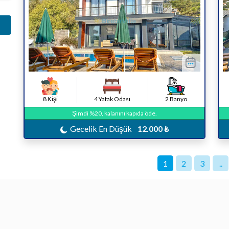
8 Kişi
4 Yatak Odası
2 Banyo
Şimdi %20, kalanını kapıda öde.
Gecelik En Düşük
12.000 ₺
1
2
3
..