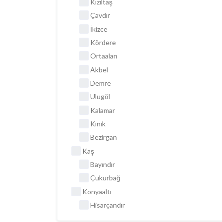
Kızıltaş
Çavdır
İkizce
Kördere
Ortaalan
Akbel
Demre
Ulugöl
Kalamar
Kınık
Bezirgan
Kaş
Bayındır
Çukurbağ
Konyaaltı
Hisarçandır