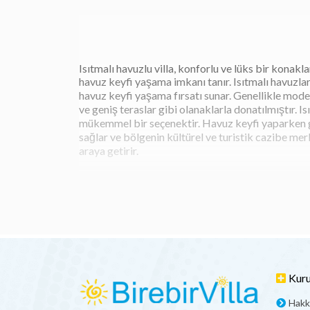
Isıtmalı havuzlu villa, konforlu ve lüks bir konakl
havuz keyfi yaşama imkanı tanır. Isıtmalı havuzlar
havuz keyfi yaşama fırsatı sunar. Genellikle moder
ve geniş teraslar gibi olanaklarla donatılmıştır. I
mükemmel bir seçenektir. Havuz keyfi yaparken güne
sağlar ve bölgenin kültürel ve turistik cazibe merke
araya getirir.
Isıtmalı Havuzlu Villa Avantajl
Isıtmalı havuzlu villa kiralamak, tatilciler için çeş
Yılın her döneminde kullanılabilirlik: Isıtmal
yapabilirsiniz.
Daha hijyenik bir ortam: Isıtmalı havuzlar, 
engeller, böylece misafirlerin sağlığını korur
Kur
Daha konforlu bir tatil: Isıtma özelliğine sa
Hakk
keyifli vakit geçirebilirsiniz. Bu, misafirler