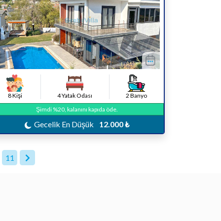
8 Kişi
4 Yatak Odası
2 Banyo
Şimdi %20, kalanını kapıda öde.
Gecelik En Düşük
12.000 ₺
11