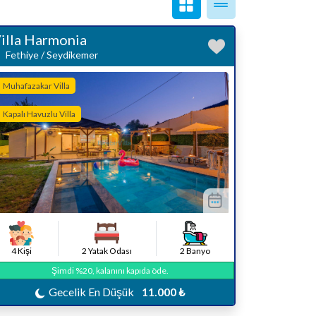
illa Harmonia
Fethiye / Seydikemer
Muhafazakar Villa
Kapalı Havuzlu Villa
4 Kişi
2 Yatak Odası
2 Banyo
Şimdi %20, kalanını kapıda öde.
Gecelik En Düşük
11.000 ₺