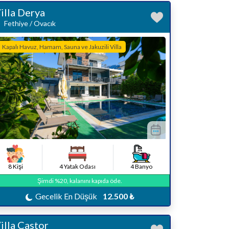
illa Derya
Fethiye / Ovacık
Kapalı Havuz, Hamam, Sauna ve Jakuzili Villa
8 Kişi
4 Yatak Odası
4 Banyo
Şimdi %20, kalanını kapıda öde.
Gecelik En Düşük
12.500 ₺
illa Castor