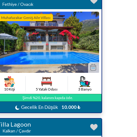
Fethiye / Ovacık
Muhafazakar Geniş Aile Villası
10 Kişi
5 Yatak Odası
3 Banyo
Şimdi %20, kalanını kapıda öde.
Gecelik En Düşük
10.000 ₺
illa Lagoon
Kalkan / Çavdır