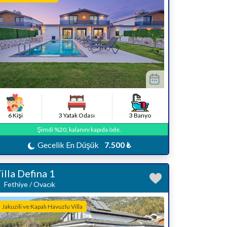
6 Kişi
3 Yatak Odası
3 Banyo
Şimdi %20, kalanını kapıda öde.
Gecelik En Düşük
7.500 ₺
illa Defina 1
Fethiye / Ovacık
Jakuzili ve Kapalı Havuzlu Villa