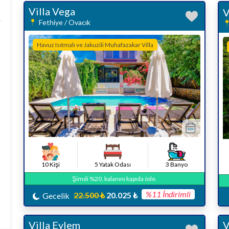
Villa Vega
V
Fethiye / Ovacık
Havuz Isıtmalı ve Jakuzili Muhafazakar Villa
10 Kişi
5 Yatak Odası
3 Banyo
Şimdi %20, kalanını kapıda öde.
%11 İndirimli
22.500 ₺
20.025 ₺
Gecelik
Villa Eylem
V