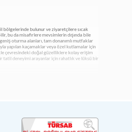
til bölgelerinde bulunur ve ziyaretçilere sıcak
lir, bu da misafirlere mevsimlerin dışında bile
, geniş oturma alanları, tam donanımlı mutfaklar
arıyla yapılan kaçamaklar veya özel kutlamalar için
kle çevresindeki doğal güzelliklere kolay erişim
r tatil deneyimi arayanlar için rahatlık ve lüksü bir
ğlar. Bu sayede, kış aylarında bile keyifli bir tatil
işlemi, bakteri ve mikroorganizmaların çoğalmasını
diğiniz sıcaklığa ayarlanabilir ve havuz başında