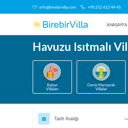
info@birebirvilla.com
+90 252 612 44 45
ANASAYFA
Havuzu Isıtmalı Vil
Balayı
Deniz Manzaralı
Villaları
Villalar
Tarih Aralığı