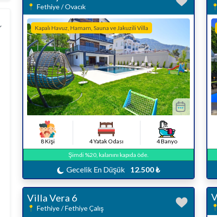
Fethiye / Ovacık
Kapalı Havuz, Hamam, Sauna ve Jakuzili Villa
8 Kişi
4 Yatak Odası
4 Banyo
Şimdi %20, kalanını kapıda öde.
Gecelik En Düşük
12.500 ₺
V
Villa Vera 6
Fethiye / Fethiye Çalış