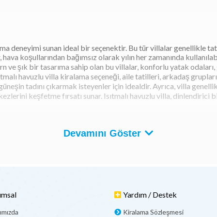
ama deneyimi sunan ideal bir seçenektir. Bu tür villalar genellikle ta
, hava koşullarından bağımsız olarak yılın her zamanında kullanılabi
n ve şık bir tasarıma sahip olan bu villalar, konforlu yatak odaları
sıtmalı havuzlu villa kiralama seçeneği, aile tatilleri, arkadaş grupl
şin tadını çıkarmak isteyenler için idealdir. Ayrıca, villa genelli
zlerini keşfetme fırsatı sunar. Isıtmalı havuzlu villa, dinlendirici bi
arı Nelerdir?
Devamını Göster
itli avantajlar sunar. Bu villaların birçok avantajı bulunmaktadır:
ı havuzlu villalar, yaz mevsimi dışında bile havuz keyfi yaşamanızı sa
suyun temizliğini sağlayarak daha hijyenik bir ortam sunar. Isıtma 
.
umsal
Yardım / Destek
hip villalar, daha konforlu bir tatil deneyimi sunar. Havuz suyu iste
ımızda
Kiralama Sözleşmesi
in rahatlamasına ve tatilin tadını çıkarmasına yardımcı olur.