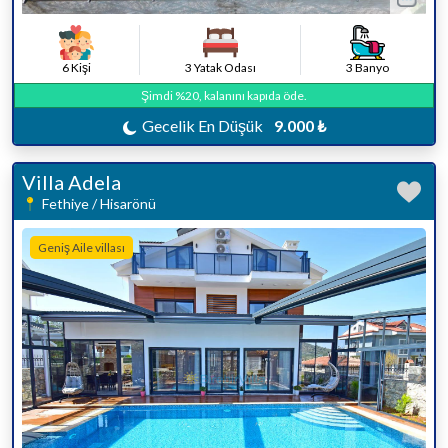
6 Kişi
3 Yatak Odası
3 Banyo
Şimdi %20, kalanını kapıda öde.
Gecelik En Düşük
9.000 ₺
Villa Adela
Fethiye / Hisarönü
Geniş Aile villası