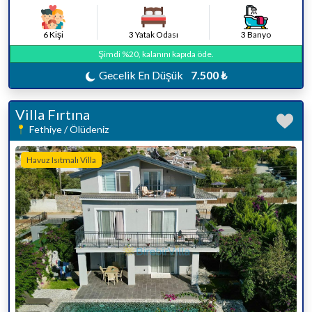
6 Kişi
3 Yatak Odası
3 Banyo
Şimdi %20, kalanını kapıda öde.
Gecelik En Düşük
7.500 ₺
Villa Fırtına
Fethiye / Ölüdeniz
Havuz Isıtmalı Villa