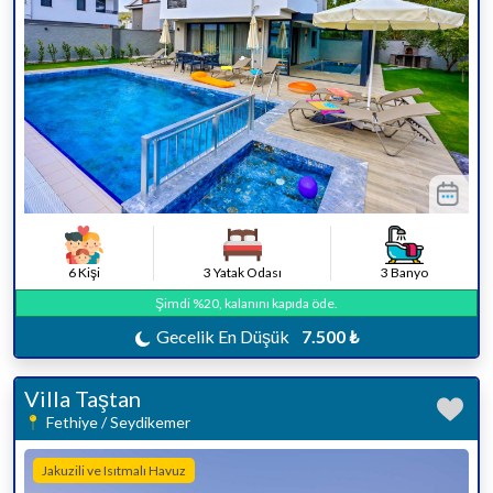
6 Kişi
3 Yatak Odası
3 Banyo
Şimdi %20, kalanını kapıda öde.
Gecelik En Düşük
7.500 ₺
Villa Taştan
Fethiye / Seydikemer
Jakuzili ve Isıtmalı Havuz