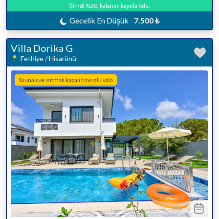
Şimdi %20, kalanını kapıda öde.
Gecelik En Düşük
7.500 ₺
Villa Dorika G
Fethiye / Hisarönü
Saunalı ve ısıtmalı kapalı havuzlu villa