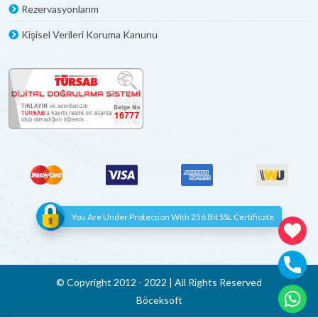
aileniz veya arkadaşlarınızla özel bir tatil deneyimi
Rezervasyonlarım
yaşayabilirsiniz. Bu, daha fazla gizlilik ve kişisel alan
Kişisel Verileri Koruma Kanunu
sağlar.
Ekstra aktiviteler: Isıtmalı havuzlu villalarda yılın her
döneminde su aktiviteleri yapabilirsiniz. Havuzda
yüzmek, su jimnastiği yapmak veya sadece havuz
başında güneşlenmek gibi aktivitelerle tatilinizi daha
keyifli hale getirebilirsiniz. Bu, tatil deneyiminizi
çeşitlendirmenize olanak tanır ve unutulmaz anlar
yaşamanıza yardımcı olur. Isıtmalı havuzlu villa kiralama
seçeneği, tatilinizi daha özel ve unutulmaz kılmak için
mükemmel bir fırsattır.
Isıtmalı Havuzlu Villa ile Balayı
You Are Under Protection With 256 Bit SSL Certificate.
Tatilinizi Yapın
Isıtmalı havuzlu balayı villaları, romantik bir tatil için
mükemmel bir seçenektir. Balayı tatili genellikle yaz aylarında
© Copyright 2012 - 2022 | All Rights Reserved
yapılırken, sonbahar ve kış aylarında da tercih edilebilir. Bu
dönemlerde doğanın renk cümbüşüne tanık olmak
Böceksoft
mümkündür. Ancak, kışın yapılan balayı tatillerinde havuz