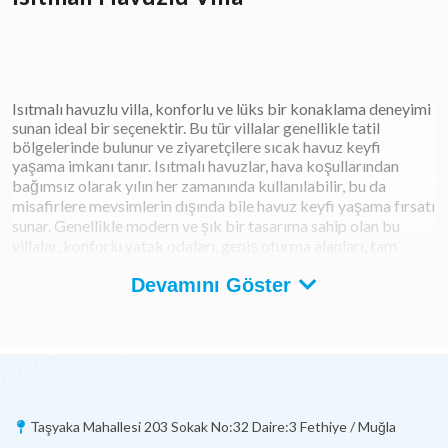
Isıtmalı havuzlu villa, konforlu ve lüks bir konaklama deneyimi
sunan ideal bir seçenektir. Bu tür villalar genellikle tatil
bölgelerinde bulunur ve ziyaretçilere sıcak havuz keyfi
yaşama imkanı tanır. Isıtmalı havuzlar, hava koşullarından
bağımsız olarak yılın her zamanında kullanılabilir, bu da
misafirlere mevsimlerin dışında bile havuz keyfi yaşama fırsatı
sunar. Genellikle modern ve şık bir tasarıma sahip olan bu
villalar, konforlu yatak odaları, geniş oturma alanları, tam
donanımlı mutfaklar ve geniş teraslar gibi olanaklarla
Devamını Göster
donatılmıştır. Isıtmalı havuzlu villa kiralama seçeneği, aile
tatilleri, arkadaş gruplarıyla yapılan kaçamaklar veya özel
kutlamalar için mükemmel bir seçenektir. Havuz keyfi
yaparken güneşin tadını çıkarmak isteyenler için idealdir.
Ayrıca, villa genellikle çevresindeki doğal güzelliklere kolay
erişim sağlar ve bölgenin kültürel ve turistik cazibe
merkezlerini keşfetme fırsatı sunar. Isıtmalı havuzlu villa,
dinlendirici bir tatil deneyimi arayanlar için rahatlık ve lüksü
Taşyaka Mahallesi 203 Sokak No:32 Daire:3 Fethiye / Muğla
bir araya getirir.