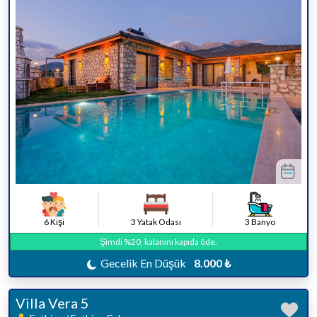
6 Kişi
3 Yatak Odası
3 Banyo
Şimdi %20, kalanını kapıda öde.
Gecelik En Düşük
8.000 ₺
Villa Vera 5