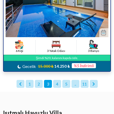
6 Kişi
3 Yatak Odası
3 Banyo
Şimdi %20, kalanını kapıda öde.
%5 İndirimli
15.000 ₺
14.250 ₺
Gecelik
1
2
3
4
5
..
11
Isıtmalı Havuzlu Villa