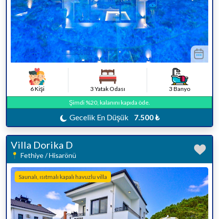
6 Kişi
3 Yatak Odası
3 Banyo
Şimdi %20, kalanını kapıda öde.
Gecelik En Düşük
7.500 ₺
Villa Dorika D
Fethiye / Hisarönü
Saunalı, ısıtmalı kapalı havuzlu villa