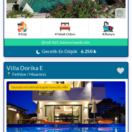
8 Kişi
4 Yatak Odası
4 Banyo
Şimdi %25, kalanını kapıda öde.
Gecelik En Düşük
6.250 ₺
Villa Dorika E
Fethiye / Hisarönü
Saunalı ve Isıtmalı kapalı havuzlu villa