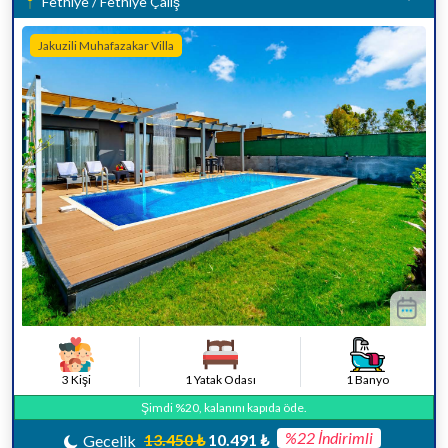
Fethiye / Fethiye Çalış
Jakuzili Muhafazakar Villa
3 Kişi
1 Yatak Odası
1 Banyo
Şimdi %20, kalanını kapıda öde.
%22 İndirimli
13.450 ₺
10.491 ₺
Gecelik