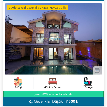
3 Adet Jakuzili, Saunalı ve Kapalı Havuzlu Villa
8 Kişi
4 Yatak Odası
4 Banyo
Şimdi %20, kalanını kapıda öde.
Gecelik En Düşük
7.500 ₺