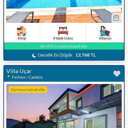
8 Kişi
4 Yatak Odası
4 Banyo
Şimdi %15, kalanını kapıda öde.
Gecelik En Düşük
12.768 TL
Villa Uçar
Fethiye / Çamköy
Dış Havuz Isıtmalı Villa