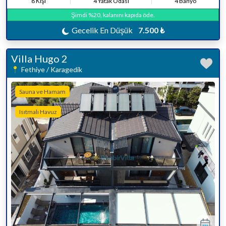
8 Kişi
4 Yatak Odası
4 Banyo
Şimdi %20, kalanını kapıda öde.
Gecelik En Düşük
7.500 ₺
Villa Hugo 2
Fethiye / Karagedik
Sauna ve Hamam
Isıtmalı Havuz