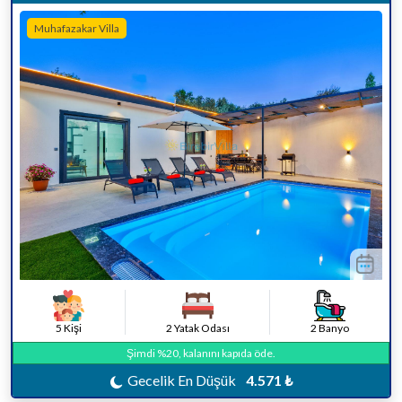
Muhafazakar Villa
5 Kişi
2 Yatak Odası
2 Banyo
Şimdi %20, kalanını kapıda öde.
Gecelik En Düşük
4.571 ₺