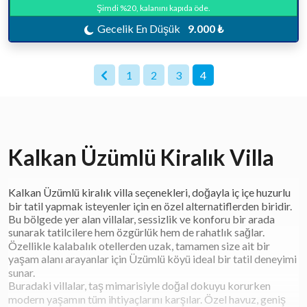
Şimdi %20, kalanını kapıda öde.
Gecelik En Düşük
9.000 ₺
1
2
3
4
Kalkan Üzümlü Kiralık Villa
Kalkan Üzümlü kiralık villa seçenekleri, doğayla iç içe huzurlu
bir tatil yapmak isteyenler için en özel alternatiflerden biridir.
Bu bölgede yer alan villalar, sessizlik ve konforu bir arada
sunarak tatilcilere hem özgürlük hem de rahatlık sağlar.
Özellikle kalabalık otellerden uzak, tamamen size ait bir
yaşam alanı arayanlar için Üzümlü köyü ideal bir tatil deneyimi
sunar.
Buradaki villalar, taş mimarisiyle doğal dokuyu korurken
modern yaşamın tüm ihtiyaçlarını karşılar. Özel havuz, geniş