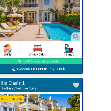
10 Kişi
5 Yatak Odası
4 Banyo
Şimdi %20, kalanını kapıda öde.
Gecelik En Düşük
12.338 ₺
illa Oasis 1
Fethiye / Fethiye Çalış
Denize Sıfır Villa