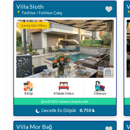
Villa Sloth
V
Fethiye / Fethiye Çalış
Geniş Aile Villası
8 Kişi
4 Yatak Odası
5 Banyo
Şimdi %20, kalanını kapıda öde.
Gecelik En Düşük
8.750 ₺
Villa Mor Bağ
V