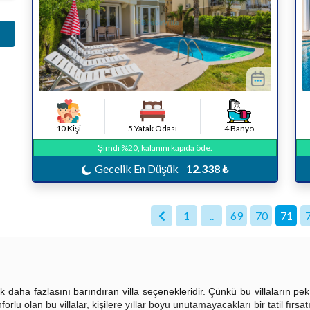
10 Kişi
5 Yatak Odası
4 Banyo
Şimdi %20, kalanını kapıda öde.
Gecelik En Düşük
12.338 ₺
1
..
69
70
71
ha fazlasını barındıran villa seçenekleridir. Çünkü bu villaların pek
orlu olan bu villalar, kişilere yıllar boyu unutamayacakları bir tatil fırsa