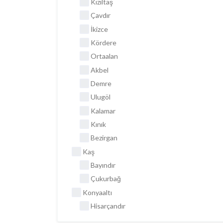
Kızıltaş
Çavdır
İkizce
Kördere
Ortaalan
Akbel
Demre
Ulugöl
Kalamar
Kınık
Bezirgan
Kaş
Bayındır
Çukurbağ
Konyaaltı
Hisarçandır