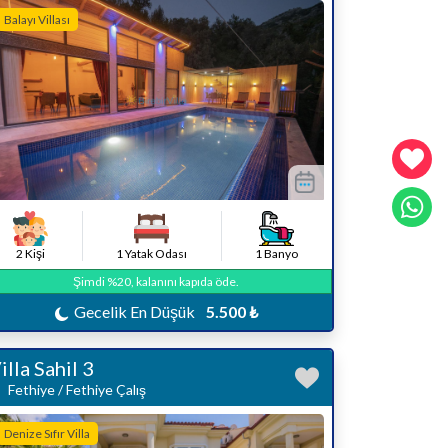
Balayı Villası
2 Kişi
1 Yatak Odası
1 Banyo
Şimdi %20, kalanını kapıda öde.
Gecelik En Düşük
5.500 ₺
illa Sahil 3
Fethiye / Fethiye Çalış
Denize Sıfır Villa