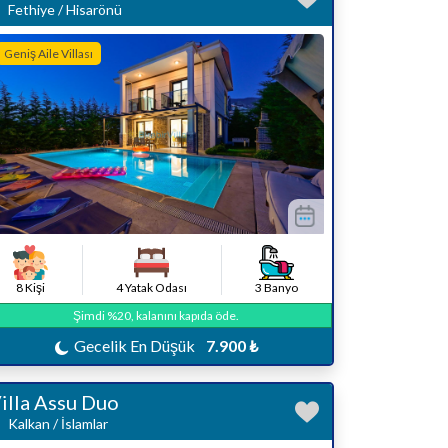
Fethiye / Hisarönü
Geniş Aile Villası
8 Kişi
4 Yatak Odası
3 Banyo
Şimdi %20, kalanını kapıda öde.
Gecelik En Düşük
7.900 ₺
illa Assu Duo
Kalkan / İslamlar