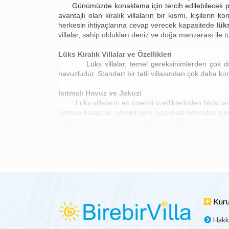
Günümüzde konaklama için tercih edilebilecek pek
avantajlı olan kiralık villaların bir kısmı, kişileri
herkesin ihtiyaçlarına cevap verecek kapasitede
lüks
villalar, sahip oldukları deniz ve doğa manzarası ile tu
Lüks Kiralık Villalar ve Özellikleri
Lüks villalar, temel gereksinimlerden çok daha fa
havuzludur. Standart bir tatil villasından çok daha konf
Isıtmalı Havuz ve Jakuzi
Lüks villaların en önemli özelliklerinden birisi ısıt
ısıtmalı havuzlar, sürekli aynı sıcaklıkta kalmaları i
villaların pek çoğunda çocuk havuzuda yer almaktadır
tanımaktadır.
Lüks villaların en önemli özelliklerin
dinlenmelerini ve keyifli dakikalar geçirmelerini sağla
Modern Dekorasyon
Villaların göz dolduran bir diğer özelliği ise modern 
rahatlığından çok daha fazlasını sunmaktadır. Bu anl
arasında; buzdolabı, çamaşır ve bulaşık makinesi, 
bulunmaktadır.
Kur
Steril ve Güvenli Ortam
Hakk