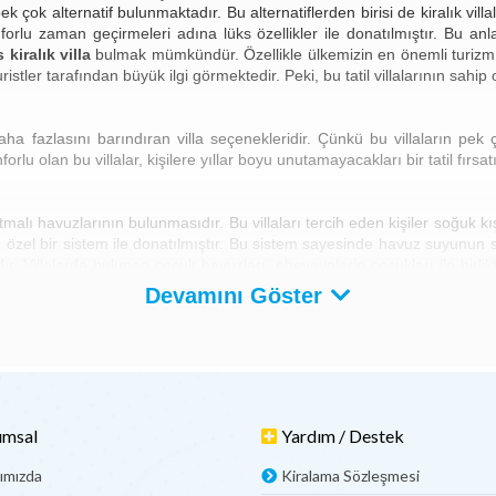
 çok alternatif bulunmaktadır. Bu alternatiflerden birisi de kiralık vi
n konforlu zaman geçirmeleri adına lüks özellikler ile donatılmıştır. Bu 
 kiralık villa
bulmak mümkündür. Özellikle ülkemizin en önemli turizm m
ristler tarafından büyük ilgi görmektedir. Peki, bu tatil villalarının sahip 
zlasını barındıran villa seçenekleridir. Çünkü bu villaların pek ço
orlu olan bu villalar, kişilere yıllar boyu unutamayacakları bir tatil fırsa
malı havuzlarının bulunmasıdır. Bu villaları tercih eden kişiler soğuk 
çin özel bir sistem ile donatılmıştır. Bu sistem sayesinde havuz suyunun
. Villalarda bulunan çocuk havuzları, ebeveynlerin çocukları ile birli
den birisi de jakuziye sahip olmalarıdır. Genellikle yatak odalarında k
Devamını Göster
yan unsurlardır.
dekorasyonlarıdır. Bireylerin konforu göz önünde bulundurularak dizayn edi
amda villaların içerisinde modern tasarımlı mobilyaların yanında ihti
yemek takımları, kettle, fırın sayılabilir. Ayrıca evlerin hemen he
umsal
Yardım / Destek
ımızda
Kiralama Sözleşmesi