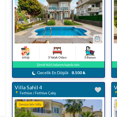
6 Kişi
3 Yatak Odası
3 Banyo
Şimdi %20, kalanını kapıda öde.
Gecelik En Düşük
8.500 ₺
Villa Sahil 4
V
Fethiye / Fethiye Çalış
Denize Sıfır Villa