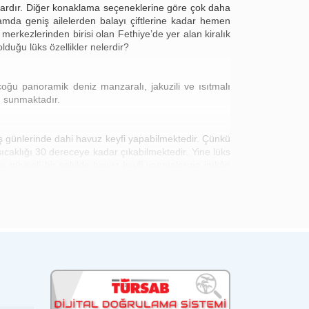
llalardır. Diğer konaklama seçeneklerine göre çok daha
anlamda geniş ailelerden balayı çiftlerine kadar hemen
erkezlerinden birisi olan Fethiye’de yer alan kiralık
olduğu lüks özellikler nelerdir?
ğu panoramik deniz manzaralı, jakuzili ve ısıtmalı
tı sunmaktadır.
kış günlerinde dahi havuz keyfi yapabilmektedir. Çünkü
 sıcaklığı 30 dereceye kadar çıkabilmektedir. Yine lüks
kte güvenli bir şekilde havuz keyfi yapmalarına imkân
onumlandırılan masaj özellikli jakuziler, tatilcilerin
len lüks kiralık villa çeşitleri, tatilcilere evlerinin
yaç duyulabilecek tüm araç ve gereç mevcuttur. Bunlar
psinde internet bağlantısı, uydu alıcısı ve klimada