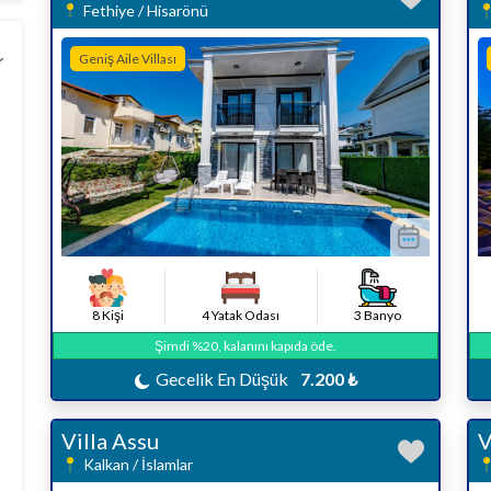
Fethiye / Hisarönü
Geniş Aile Villası
8 Kişi
4 Yatak Odası
3 Banyo
Şimdi %20, kalanını kapıda öde.
Gecelik En Düşük
7.200 ₺
Villa Assu
V
Kalkan / İslamlar