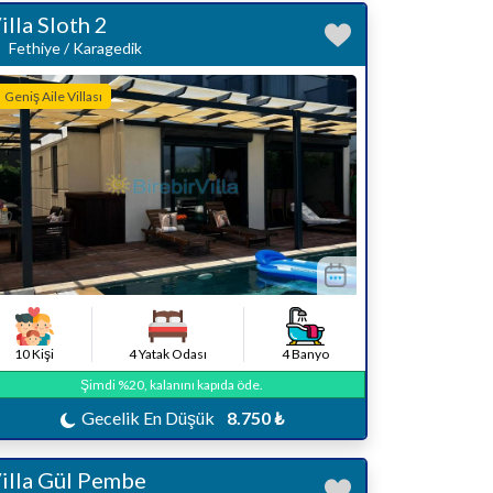
illa Sloth 2
Fethiye / Karagedik
Geniş Aile Villası
10 Kişi
4 Yatak Odası
4 Banyo
Şimdi %20, kalanını kapıda öde.
Gecelik En Düşük
8.750 ₺
illa Gül Pembe