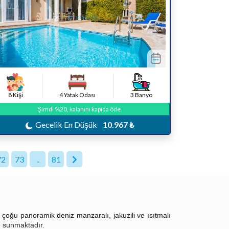
8 Kişi
4 Yatak Odası
3 Banyo
Şimdi %20, kalanını kapıda öde.
Gecelik En Düşük
10.967 ₺
72
73
..
81
 çoğu panoramik deniz manzaralı, jakuzili ve ısıtmalı
tı sunmaktadır.