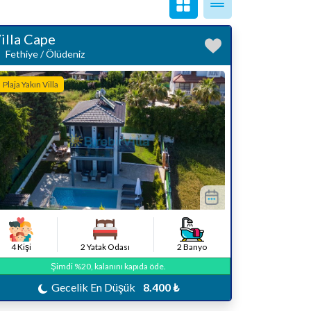
illa Cape
Fethiye / Ölüdeniz
Plaja Yakın Villa
4 Kişi
2 Yatak Odası
2 Banyo
Şimdi %20, kalanını kapıda öde.
Gecelik En Düşük
8.400 ₺