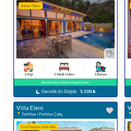
Balayı Villası
2 Kişi
1 Yatak Odası
1 Banyo
Şimdi %20, kalanını kapıda öde.
Gecelik En Düşük
5.500 ₺
Villa Eleni
V
Fethiye / Fethiye Çalış
Evcil Hayvan İzinli Villa