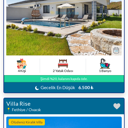
4 Kişi
2 Yatak Odası
1 Banyo
Şimdi %20, kalanını kapıda öde.
Gecelik En Düşük
6.500 ₺
Villa Rise
Fethiye / Ovacık
Ölüdeniz Kiralık Villa