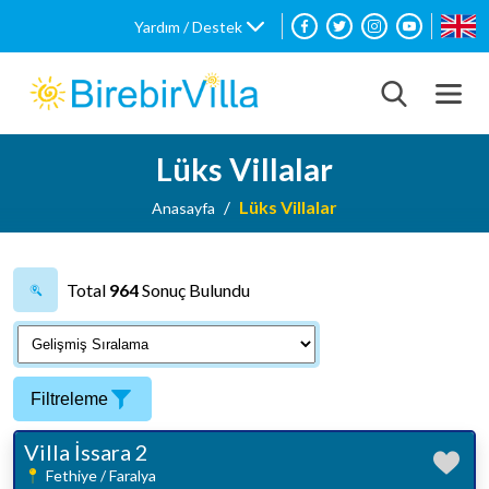
Yardım / Destek
Lüks Villalar
Lüks Villalar
Anasayfa
Total
964
Sonuç Bulundu
Filtreleme
Villa İssara 2
Fethiye / Faralya