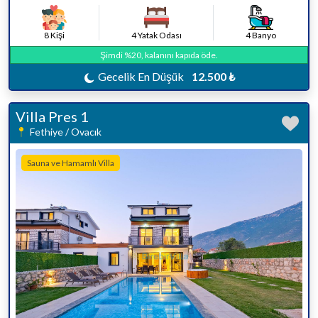
8 Kişi
4 Yatak Odası
4 Banyo
Şimdi %20, kalanını kapıda öde.
Gecelik En Düşük
12.500 ₺
Villa Pres 1
Fethiye / Ovacık
Sauna ve Hamamlı Villa