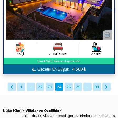
4 Kişi
2 Yatak Odası
2 Banyo
Şimdi %20, kalanını kapıda öde.
Gecelik En Düşük
4.500 ₺
1
..
72
73
74
75
76
..
81
Lüks Kiralık Villalar ve Özellikleri
Lüks kiralık villalar, temel gereksinimlerden çok daha