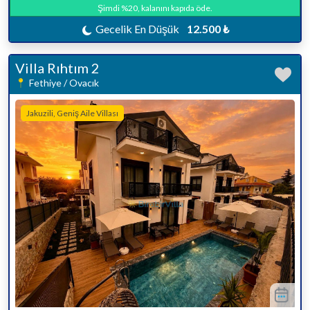
Şimdi %20, kalanını kapıda öde.
Gecelik En Düşük
12.500 ₺
Villa Rıhtım 2
Fethiye / Ovacık
Jakuzili, Geniş Aile Villası