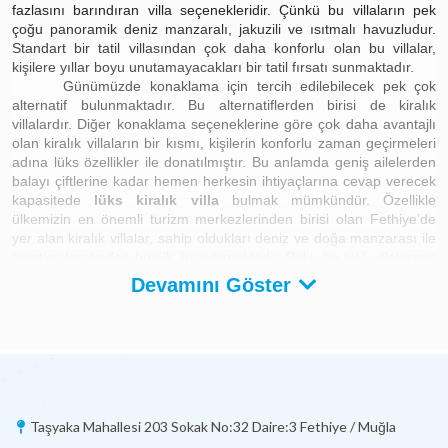
fazlasını barındıran villa seçenekleridir. Çünkü bu villaların pek
çoğu panoramik deniz manzaralı, jakuzili ve ısıtmalı havuzludur.
Standart bir tatil villasından çok daha konforlu olan bu villalar,
kişilere yıllar boyu unutamayacakları bir tatil fırsatı sunmaktadır.
Günümüzde konaklama için tercih edilebilecek pek çok
alternatif bulunmaktadır. Bu alternatiflerden birisi de kiralık
villalardır. Diğer konaklama seçeneklerine göre çok daha avantajlı
olan kiralık villaların bir kısmı, kişilerin konforlu zaman geçirmeleri
adına lüks özellikler ile donatılmıştır. Bu anlamda geniş ailelerden
balayı çiftlerine kadar hemen herkesin ihtiyaçlarına cevap verecek
kapasitede
lüks kiralık villa
bulmak mümkündür. Özellikle
ülkemizin en önemli turizm merkezlerinden birisi olan Fethiye’de
yer alan kiralık villalar, sahip oldukları deniz ve doğa manzarası ile
turistler tarafından büyük ilgi görmektedir. Peki, bu tatil villalarının
sahip olduğu lüks özellikler nelerdir?
Devamını Göster
Lüks Kiralık Villalar ve Özellikleri
Lüks villalar, temel gereksinimlerden çok daha fazlasını
barındıran villa seçenekleridir. Çünkü bu villaların pek çoğu
panoramik deniz manzaralı, jakuzili ve ısıtmalı havuzludur.
Standart bir tatil villasından çok daha konforlu olan bu villalar,
kişilere yıllar boyu unutamayacakları bir tatil fırsatı sunmaktadır.
Taşyaka Mahallesi 203 Sokak No:32 Daire:3 Fethiye / Muğla
Isıtmalı Havuz ve Jakuzi