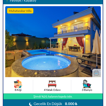
Fethiye / Kayaköy
Muhafazakar Villa
8 Kişi
4 Yatak Odası
3 Banyo
Şimdi %20, kalanını kapıda öde.
Gecelik En Düşük
8.000 ₺