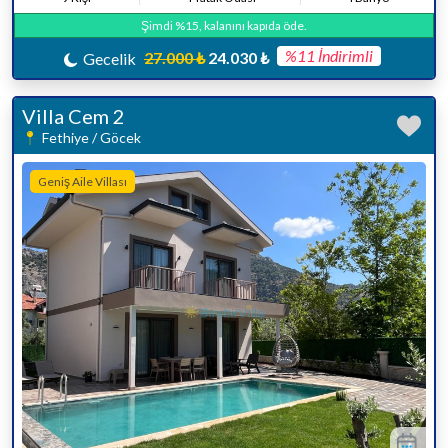
Şimdi %15, kalanını kapıda öde.
%11 İndirimli
27.000 ₺
24.030 ₺
Gecelik
Villa Cem 2
Fethiye / Göcek
Geniş Aile Villası