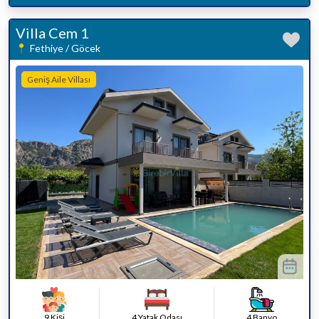
Villa Cem 1
Fethiye / Göcek
Geniş Aile Villası
9 Kişi
4 Yatak Odası
4 Banyo