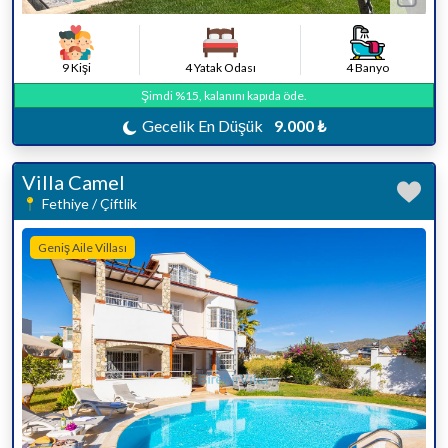
9 Kişi
4 Yatak Odası
4 Banyo
Şimdi %15, kalanını kapıda öde.
Gecelik En Düşük
9.000 ₺
Villa Camel
Fethiye / Çiftlik
Geniş Aile Villası