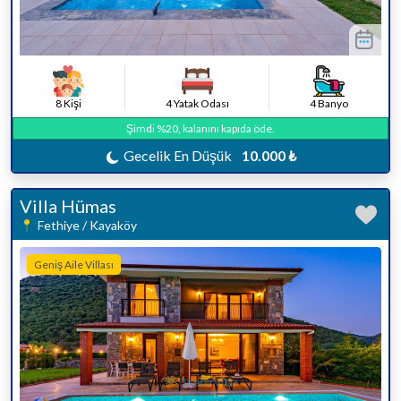
8 Kişi
4 Yatak Odası
4 Banyo
Şimdi %20, kalanını kapıda öde.
Gecelik En Düşük
10.000 ₺
Villa Hümas
Fethiye / Kayaköy
Geniş Aile Villası