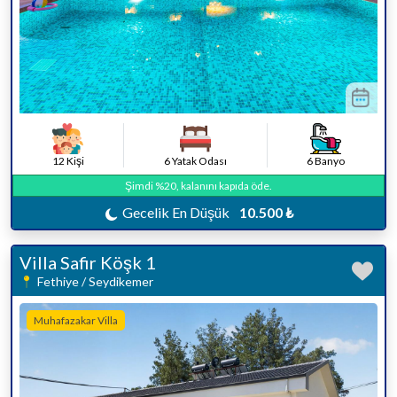
12 Kişi
6 Yatak Odası
6 Banyo
Şimdi %20, kalanını kapıda öde.
Gecelik En Düşük
10.500 ₺
Villa Safir Köşk 1
Fethiye / Seydikemer
Muhafazakar Villa