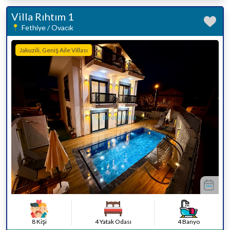
Villa Rıhtım 1
Fethiye / Ovacık
Jakuzili, Geniş Aile Villası
8 Kişi
4 Yatak Odası
4 Banyo