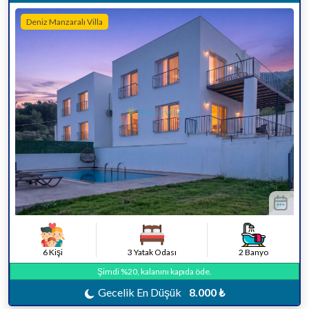
Deniz Manzaralı Villa
6 Kişi
3 Yatak Odası
2 Banyo
Şimdi %20, kalanını kapıda öde.
Gecelik En Düşük
8.000 ₺