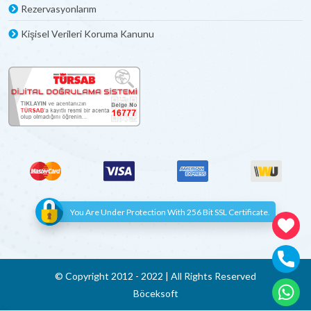
uydu alıcısı ve klimada bulunmaktadır.
Rezervasyonlarım
Steril ve Güvenli Ortam
Kişisel Verileri Koruma Kanunu
Lüks
tatil villaları
düzenli olarak temizlenen steril
ortamlardır. Aynı zamanda güvenli olan günlük kiralık villa
seçenekleri; konaklayacakları mekânların konforlu, güvenli ve
sağlıklı olmasına özen gösteren bireyler için oldukça idealdir.
You Are Under Protection With 256 Bit SSL Certificate.
© Copyright 2012 - 2022 | All Rights Reserved
Böceksoft