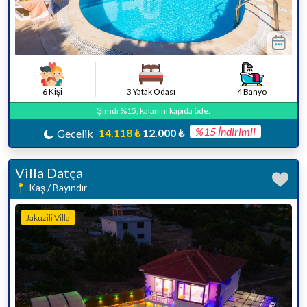
6 Kişi
3 Yatak Odası
4 Banyo
Şimdi %15, kalanını kapıda öde.
%15 İndirimli
14.118 ₺
12.000 ₺
Gecelik
Villa Datça
Kaş / Bayındır
Jakuzili Villa