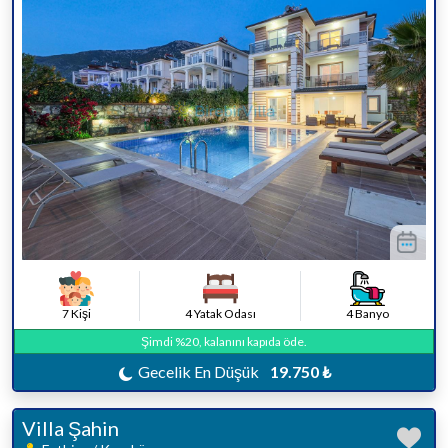
7 Kişi
4 Yatak Odası
4 Banyo
Şimdi %20, kalanını kapıda öde.
Gecelik En Düşük
19.750 ₺
Villa Şahin