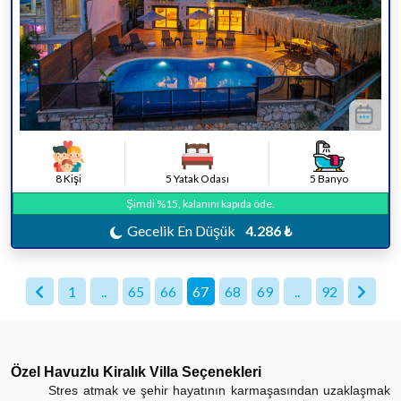
8 Kişi
5 Yatak Odası
5 Banyo
Şimdi %15, kalanını kapıda öde.
Gecelik En Düşük
4.286 ₺
1
..
65
66
67
68
69
..
92
Özel Havuzlu Kiralık Villa Seçenekleri
Stres atmak ve şehir hayatının karmaşasından uzaklaşmak