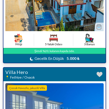
9 Kişi
5 Yatak Odası
3 Banyo
Şimdi %20, kalanını kapıda öde.
Gecelik En Düşük
5.000 ₺
Villa Hero
Fethiye / Ovacık
Çocuk Havuzlu, jakuzili Villa