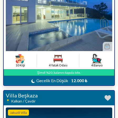
10 Kişi
4 Yatak Odası
4 Banyo
Şimdi %20, kalanını kapıda öde.
Gecelik En Düşük
12.000 ₺
Villa Beşkaza
Kalkan / Çavdır
Jakuzili Villa