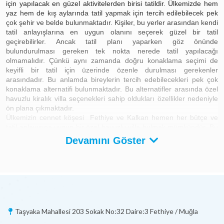
için yapılacak en güzel aktivitelerden birisi tatildir. Ülkemizde hem
yaz hem de kış aylarında tatil yapmak için tercih edilebilecek pek
çok şehir ve belde bulunmaktadır. Kişiler, bu yerler arasından kendi
tatil anlayışlarına en uygun olanını seçerek güzel bir tatil
geçirebilirler. Ancak tatil planı yaparken göz önünde
bulundurulması gereken tek nokta nerede tatil yapılacağı
olmamalıdır. Çünkü aynı zamanda doğru konaklama seçimi de
keyifli bir tatil için üzerinde özenle durulması gerekenler
arasındadır. Bu anlamda bireylerin tercih edebilecekleri pek çok
konaklama alternatifi bulunmaktadır. Bu alternatifler arasında özel
havuzlu
kiralık villa
seçenekleri sahip oldukları özellikler nedeniyle
ön plana çıkmaktadır.
Ülkemizin cennet köşesi Fethiye ve Kalkan hemen her bütçe ve
tatil anlayışına uygun bir özel havuzlu villa bulmak mümkündür. Bu
villalar arasında
muhafazakâr villalar
, gözlerden uzak özel bir tatil
Devamını Göster
geçirmek isteyenler için en ideal seçenektir. Yine Fethiye ve
Ölüdeniz civarında jakuzili, deniz ve doğa manzaralı birçok özel
havuzlu villa bulunmaktadır. Peki, özel havuzlu tatil villalarının diğer
özellikleri nelerdir?
Özel Havuzlu Kiralık Villalar ve Özellikleri
Özel havuzlu villalarda konumlanan havuzlar, sadece villada
Taşyaka Mahallesi 203 Sokak No:32 Daire:3 Fethiye / Muğla
konaklayan kişilerin kullanımına tahsis edilmektedir. Yani tatilciler,
villalarındaki havuzu diğer tatilciler ile paylaşmak zorunda kalmaz.