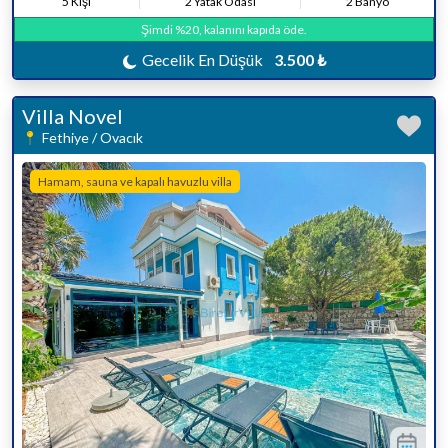
5 Kişi
2 Yatak Odası
2 Banyo
Şimdi %20, kalanını kapıda öde.
Gecelik En Düşük
3.500 ₺
Villa Novel
Fethiye / Ovacık
Hamam, sauna ve kapalı havuzlu villa