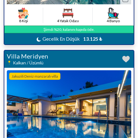
8 Kişi
4 Yatak Odası
4 Banyo
Şimdi %20, kalanını kapıda öde.
Gecelik En Düşük
13.125 ₺
Villa Meridyen
Kalkan / Üzümlü
Jakuzili Deniz manzaralı villa