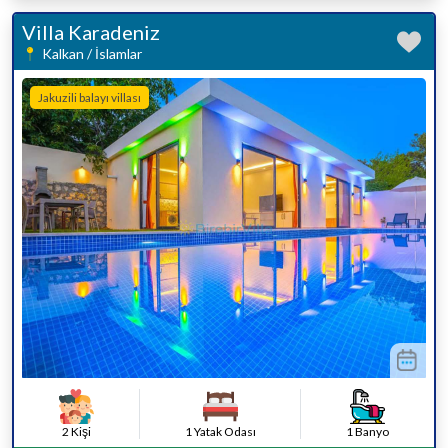
Villa Karadeniz
Kalkan / İslamlar
Jakuzili balayı villası
2 Kişi
1 Yatak Odası
1 Banyo