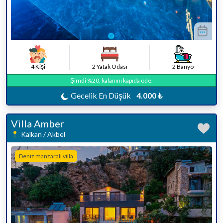
4 Kişi
2 Yatak Odası
2 Banyo
Şimdi %20, kalanını kapıda öde.
Gecelik En Düşük
4.000 ₺
Villa Amber
Kalkan / Akbel
Deniz manzaralı villa