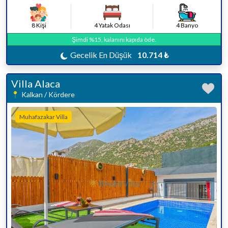
8 Kişi
4 Yatak Odası
4 Banyo
Şimdi %15, kalanını kapıda öde.
Gecelik En Düşük
10.714 ₺
Villa Alaca
Kalkan / Kördere
Muhafazakar Villa