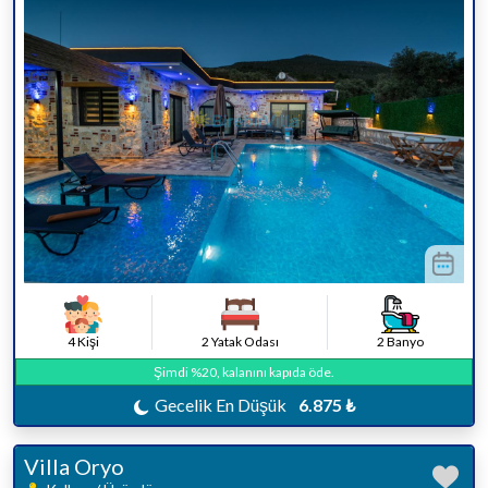
4 Kişi
2 Yatak Odası
2 Banyo
Şimdi %20, kalanını kapıda öde.
Gecelik En Düşük
6.875 ₺
Villa Oryo