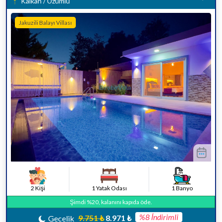
Kalkan / Üzümlü
Jakuzili Balayı Villası
2 Kişi
1 Yatak Odası
1 Banyo
Şimdi %20, kalanını kapıda öde.
%8 İndirimli
9.751 ₺
8.971 ₺
Gecelik