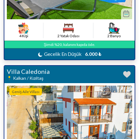
4 Kişi
2 Yatak Odası
2 Banyo
Şimdi %20, kalanını kapıda öde.
Gecelik En Düşük
6.000 ₺
Villa Caledonia
Kalkan / Kızıltaş
Geniş Aile Villası