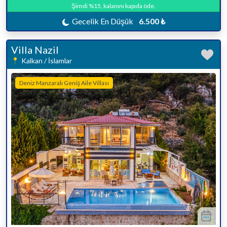
Şimdi %15, kalanını kapıda öde.
Gecelik En Düşük
6.500 ₺
Villa Nazil
Kalkan / İslamlar
Deniz Manzaralı Geniş Aile Villası