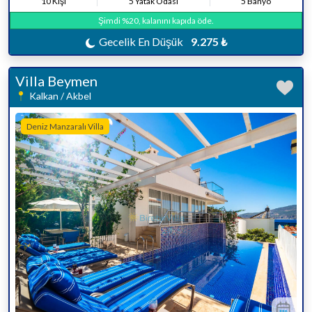
10 Kişi
5 Yatak Odası
5 Banyo
Şimdi %20, kalanını kapıda öde.
Gecelik En Düşük
9.275 ₺
Villa Beymen
Kalkan / Akbel
Deniz Manzaralı Villa