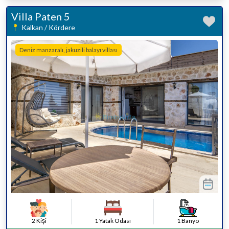
Villa Paten 5
Kalkan / Kördere
Deniz manzaralı, jakuzili balayı villası
2 Kişi
1 Yatak Odası
1 Banyo