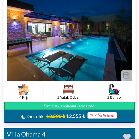
4 Kişi
2 Yatak Odası
2 Banyo
Şimdi %20, kalanını kapıda öde.
%7 İndirimli
13.500 ₺
12.555 ₺
Gecelik
Villa Ohama 4