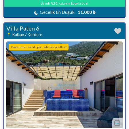
Şimdi %20, kalanını kapıda öde.
Gecelik En Düşük
11.000 ₺
Villa Paten 6
Kalkan / Kördere
Deniz manzaralı, jakuzili balayı villası