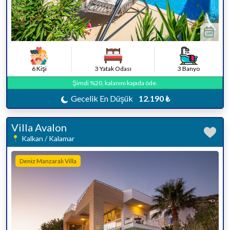
6 Kişi
3 Yatak Odası
3 Banyo
Şimdi %20, kalanını kapıda öde.
Gecelik En Düşük
12.190 ₺
Villa Avalon
Kalkan / Kalamar
Deniz Manzaralı Villa