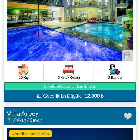
10 Kişi
5 Yatak Odası
5 Banyo
Şimdi %20, kalanını kapıda öde.
Gecelik En Düşük
12.000 ₺
Villa Arbey
Kalkan / Çavdır
Jakuzili ve Saunalı Villa