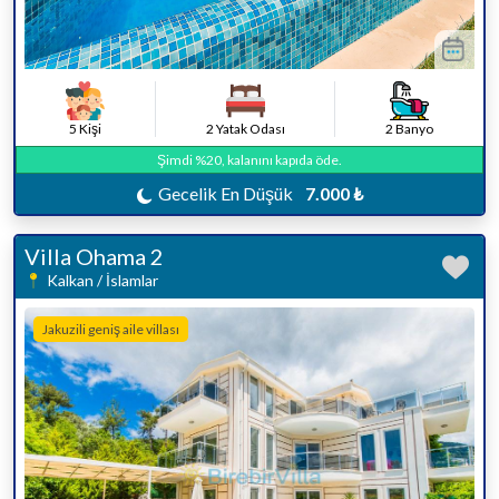
5 Kişi
2 Yatak Odası
2 Banyo
Şimdi %20, kalanını kapıda öde.
Gecelik En Düşük
7.000 ₺
Villa Ohama 2
Kalkan / İslamlar
Jakuzili geniş aile villası