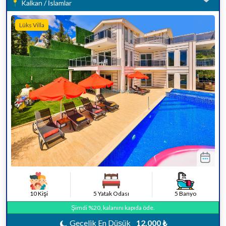
Kalkan / İslamlar
Lüks Villa
10 Kişi
5 Yatak Odası
5 Banyo
Şimdi %20, kalanını kapıda öde.
Gecelik En Düşük
12.000 ₺