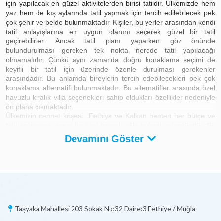
için yapılacak en güzel aktivitelerden birisi tatildir. Ülkemizde hem
yaz hem de kış aylarında tatil yapmak için tercih edilebilecek pek
çok şehir ve belde bulunmaktadır. Kişiler, bu yerler arasından kendi
tatil anlayışlarına en uygun olanını seçerek güzel bir tatil
geçirebilirler. Ancak tatil planı yaparken göz önünde
bulundurulması gereken tek nokta nerede tatil yapılacağı
olmamalıdır. Çünkü aynı zamanda doğru konaklama seçimi de
keyifli bir tatil için üzerinde özenle durulması gerekenler
arasındadır. Bu anlamda bireylerin tercih edebilecekleri pek çok
konaklama alternatifi bulunmaktadır. Bu alternatifler arasında özel
havuzlu
kiralık villa
seçenekleri sahip oldukları özellikler nedeniyle
ön plana çıkmaktadır.
Ülkemizin cennet köşesi Fethiye ve Kalkan hemen her bütçe ve
tatil anlayışına uygun bir özel havuzlu villa bulmak mümkündür. Bu
villalar arasında
muhafazakâr villalar
, gözlerden uzak özel bir tatil
Devamını Göster
geçirmek isteyenler için en ideal seçenektir. Yine Fethiye ve
Ölüdeniz civarında jakuzili, deniz ve doğa manzaralı birçok özel
havuzlu villa bulunmaktadır. Peki, özel havuzlu tatil villalarının diğer
özellikleri nelerdir?
Özel Havuzlu Kiralık Villalar ve Özellikleri
Özel havuzlu villalarda konumlanan havuzlar, sadece villada
Taşyaka Mahallesi 203 Sokak No:32 Daire:3 Fethiye / Muğla
konaklayan kişilerin kullanımına tahsis edilmektedir. Yani tatilciler,
villalarındaki havuzu diğer tatilciler ile paylaşmak zorunda kalmaz.