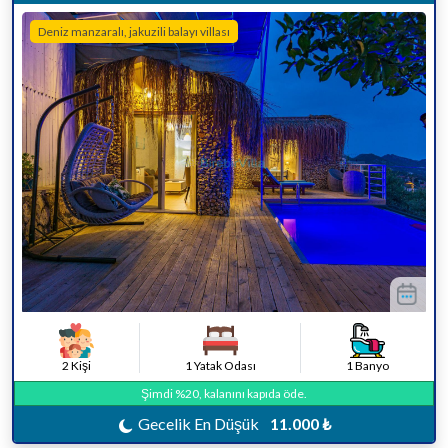
Deniz manzaralı, jakuzili balayı villası
2 Kişi
1 Yatak Odası
1 Banyo
Şimdi %20, kalanını kapıda öde.
Gecelik En Düşük
11.000 ₺