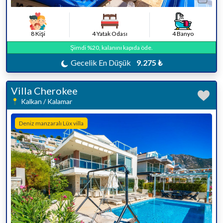
8 Kişi
4 Yatak Odası
4 Banyo
Şimdi %20, kalanını kapıda öde.
Gecelik En Düşük
9.275 ₺
Villa Cherokee
Kalkan / Kalamar
Deniz manzaralı Lüx villa