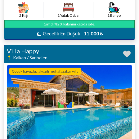
2 Kişi
1 Yatak Odası
1 Banyo
Şimdi %20, kalanını kapıda öde.
Gecelik En Düşük
11.000 ₺
Villa Happy
Kalkan / Sarıbelen
Çocuk havuzlu, jakuzili muhafazakar villa