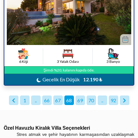
6 Kişi
3 Yatak Odası
3 Banyo
Şimdi %20, kalanını kapıda öde.
Gecelik En Düşük
12.190 ₺
1
..
66
67
68
69
70
..
92
Özel Havuzlu Kiralık Villa Seçenekleri
Stres atmak ve şehir hayatının karmaşasından uzaklaşmak