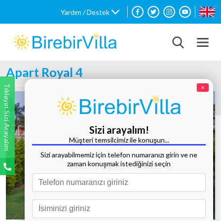
Yardım / Destek
Apart Royal 4
Tıklayın Sizi Arayalım
×
Sizi arayalım!
Müşteri temsilcimiz ile konuşun...
Sizi arayabilmemiz için telefon numaranızı girin ve ne
zaman konuşmak istediğinizi seçin
Tüm Fotoğrafları Göster