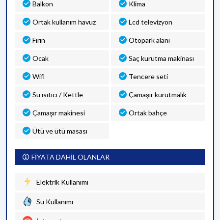
Balkon
Klima
Ortak kullanım havuz
Lcd televizyon
Fırın
Otopark alanı
Ocak
Saç kurutma makinası
Wifi
Tencere seti
Su ısıtıcı / Kettle
Çamaşır kurutmalık
Çamaşır makinesi
Ortak bahçe
Ütü ve ütü masası
FİYATA DAHİL OLANLAR
Elektrik Kullanımı
Su Kullanımı