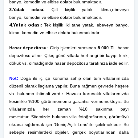
banyo,
komodin ve elbise dolabı bulunmaktadır.
3.Yatak odası:
Çift kişilik yatak
,
klima,
ebeveyn
banyo,
komodin ve elbise dolabı bulunmaktadır.
4.Yatak odası:
Tek kişilik iki tane yatak, ebeveyn banyo,
klima, komodin ve elbise dolabı bulunmaktadır.
Hasar depozitosu:
Giriş işlemleri sırasında
5.000 TL
hasar
depozitosu alınır. Çıkış günü villada herhangi bir kayıp, kırık,
dökük vs. olmadığında hasar depozitosu tarafınıza iade edilir.
Not:
Doğa ile iç içe konuma sahip olan tüm villalarımızda
düzenli olarak ilaçlama yapılır. Buna rağmen çevrede haşere
vb. bulunma ihtimali vardır. Havuzu korunaklı villalarımızda
kesinlikle %100 görünmememe garantisi vermemekteyiz. Bu
villalarımızda her zaman %10 sakınma payı
mevcuttur.
Sitemizde bulunan villa fotoğraflarının, görüntüyü
ekrana sığdırmak için ’Geniş Açılı Lens’ ile çekilmektedir. Bu
sebeple resimlerdeki objeler, gerçek boyutlarından daha