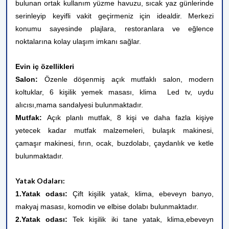
bulunan ortak kullanım yüzme havuzu, sıcak yaz günlerinde
serinleyip keyifli vakit geçirmeniz için idealdir. Merkezi
konumu sayesinde plajlara, restoranlara ve eğlence
noktalarına kolay ulaşım imkanı sağlar.
Evin iç özellikleri
Salon:
Özenle döşenmiş açık mutfaklı salon, modern
koltuklar, 6 kişilik yemek masası,
klima
Led tv, uydu
alıcısı,mama sandalyesi bulunmaktadır.
Mutfak:
Açık planlı mutfak, 8 kişi ve daha fazla kişiye
yetecek kadar mutfak malzemeleri, bulaşık makinesi,
çamaşır makinesi, fırın, ocak, buzdolabı, çaydanlık ve ketle
bulunmaktadır.
Yatak Odaları:
1.Yatak odası:
Çift kişilik yatak, klima, ebeveyn banyo,
makyaj masası, komodin ve elbise dolabı bulunmaktadır.
2.Yatak odası:
Tek kişilik iki tane yatak, klima,
ebeveyn