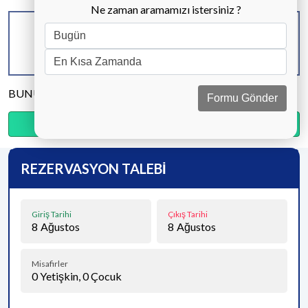
Ne zaman aramamızı istersiniz ?
KAPASİTE
BANYO & WC
YATAK ODASI
8 KİŞİ
3 ADET
4 ADET
BUNU PAYLAŞ
Formu Gönder
Ödemenin %25’sini şimdi, kalanını kapıda öde.
REZERVASYON TALEBİ
Giriş Tarihi
Çıkış Tarihi
8
Ağustos
8
Ağustos
Misafirler
0
Yetişkin,
0
Çocuk