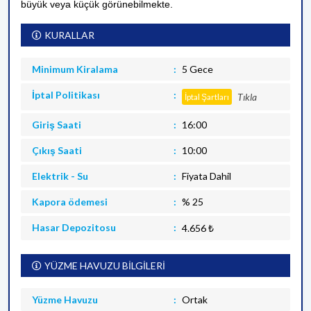
büyük veya küçük görünebilmekte.
KURALLAR
Minimum Kiralama
5 Gece
İptal Politikası
Tıkla
İptal Şartları
Giriş Saati
16:00
Çıkış Saati
10:00
Elektrik - Su
Fiyata Dahil
Kapora ödemesi
% 25
Hasar Depozitosu
4.656 ₺
YÜZME HAVUZU BİLGİLERİ
Yüzme Havuzu
Ortak