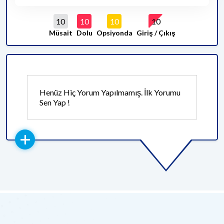
10
10
10
10
Müsait
Dolu
Opsiyonda
Giriş / Çıkış
Henüz Hiç Yorum Yapılmamış. İlk Yorumu
Sen Yap !