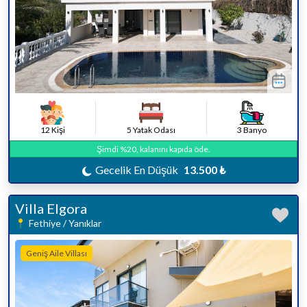
12 Kişi
5 Yatak Odası
3 Banyo
Şimdi %20, kalanını kapıda öde.
Gecelik En Düşük
13.500 ₺
Villa Elgora
Fethiye / Yanıklar
Geniş Aile Villası