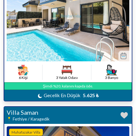
6 Kişi
3 Yatak Odası
3 Banyo
Şimdi %20, kalanını kapıda öde.
Gecelik En Düşük
5.625 ₺
Villa Saman
Fethiye / Karagedik
Muhafazakar Villa