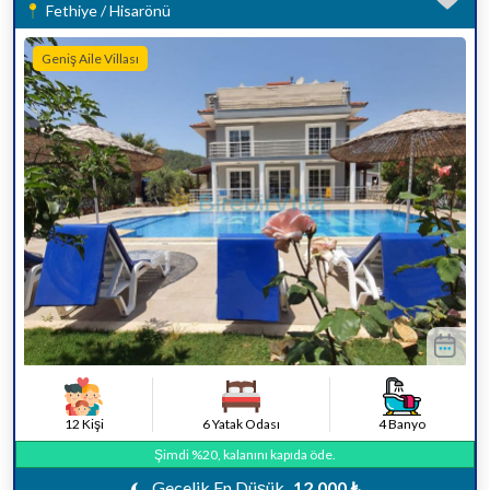
Fethiye / Hisarönü
Geniş Aile Villası
12 Kişi
6 Yatak Odası
4 Banyo
Şimdi %20, kalanını kapıda öde.
Gecelik En Düşük
12.000 ₺