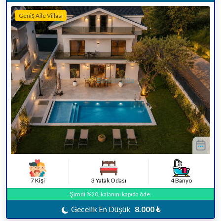
Geniş Aile Villası
7 Kişi
3 Yatak Odası
4 Banyo
Şimdi %20, kalanını kapıda öde.
Gecelik En Düşük
8.000 ₺