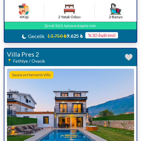
4 Kişi
2 Yatak Odası
2 Banyo
Şimdi %20, kalanını kapıda öde.
%30 İndirimli
13.750 ₺
9.625 ₺
Gecelik
Villa Pres 2
Fethiye / Ovacık
Sauna ve Hamamlı Villa