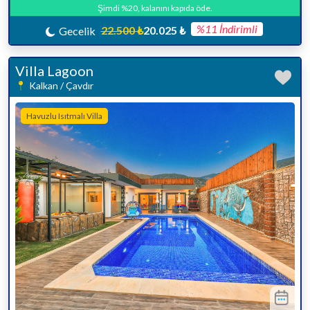
Şimdi %20, kalanını kapıda öde.
%11 İndirimli
22.500 ₺
20.025 ₺
Gecelik
Villa Lagoon
Kalkan / Çavdır
Havuzlu Isıtmalı Villa