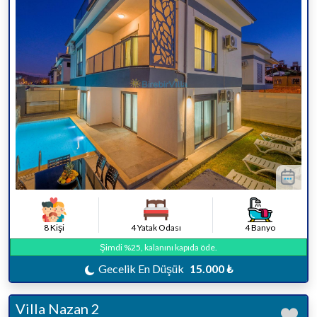
8 Kişi
4 Yatak Odası
4 Banyo
Şimdi %25, kalanını kapıda öde.
Gecelik En Düşük
15.000 ₺
Villa Nazan 2