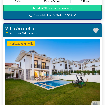
6 Kişi
3 Yatak Odası
3 Banyo
Şimdi %20, kalanını kapıda öde.
Gecelik En Düşük
7.950 ₺
Villa Anatolia
Fethiye / Hisarönü
Merkeze Yakın Villa