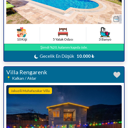
10 Kişi
5 Yatak Odası
3 Banyo
Şimdi %20, kalanını kapıda öde.
Gecelik En Düşük
10.000 ₺
Villa Rengarenk
Kalkan / Aklar
Jakuzili Muhafazakar Villa