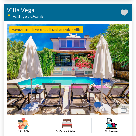
Villa Vega
Fethiye / Ovacık
Havuz Isıtmalı ve Jakuzili Muhafazakar Villa
10 Kişi
5 Yatak Odası
3 Banyo