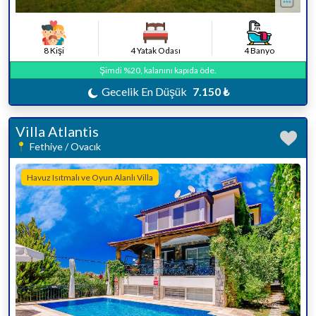
8 Kişi
4 Yatak Odası
4 Banyo
Şimdi %20, kalanını kapıda öde.
Gecelik En Düşük
7.150 ₺
Villa Atlantis
Fethiye / Ovacık
Havuz Isıtmalı ve Oyun Alanlı Villa