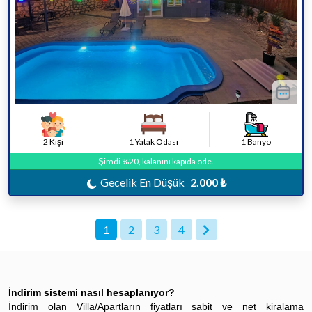
2 Kişi
1 Yatak Odası
1 Banyo
Şimdi %20, kalanını kapıda öde.
Gecelik En Düşük
2.000 ₺
1
2
3
4
İndirim sistemi nasıl hesaplanıyor?
İndirim olan Villa/Apartların fiyatları sabit ve net kiralama