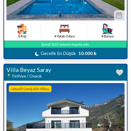
8 Kişi
4 Yatak Odası
4 Banyo
Şimdi %20, kalanını kapıda öde.
Gecelik En Düşük
10.000 ₺
Villa Beyaz Saray
Fethiye / Ovacık
Jakuzili Geniş Aile Villası