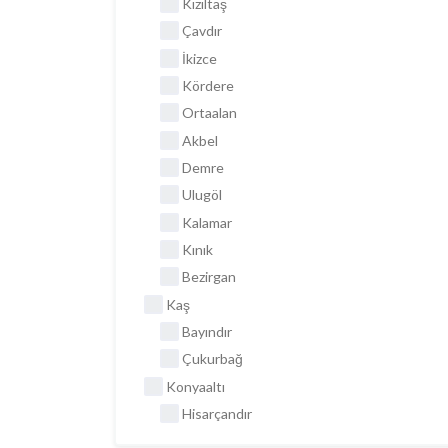
Kızıltaş
Çavdır
İkizce
Kördere
Ortaalan
Akbel
Demre
Ulugöl
Kalamar
Kınık
Bezirgan
Kaş
Bayındır
Çukurbağ
Konyaaltı
Hisarçandır