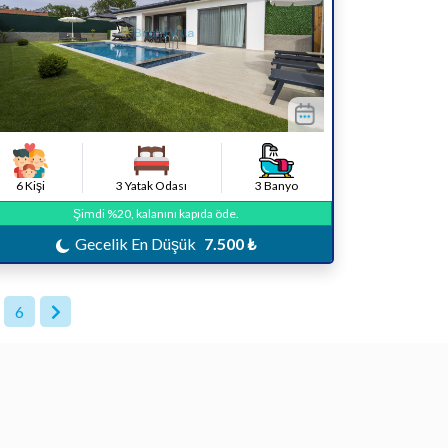
6 Kişi
3 Yatak Odası
3 Banyo
Şimdi %20, kalanını kapıda öde.
Gecelik En Düşük
7.500 ₺
6