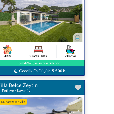
4 Kişi
2 Yatak Odası
2 Banyo
Şimdi %20, kalanını kapıda öde.
Gecelik En Düşük
5.500 ₺
illa Belce Zeytin
Fethiye / Kayaköy
Muhafazakar Villa