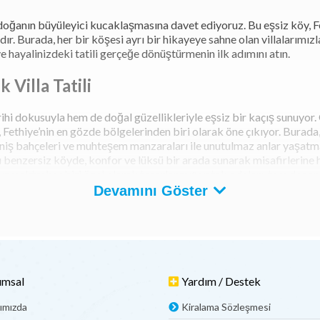
 doğanın büyüleyici kucaklaşmasına davet ediyoruz. Bu eşsiz köy, Fet
Burada, her bir köşesi ayrı bir hikayeye sahne olan villalarımızla,
e hayalinizdeki tatili gerçeğe dönüştürmenin ilk adımını atın.
 Villa Tatili
 tarihi dokusuyla hem de doğal güzellikleriyle eşsiz bir kaçış sunu
, Fethiye’nin en gözde bölgelerinden biri olarak öne çıkıyor. Burad
, geniş bahçeleri ve muhteşem manzaraları ile unutulmaz anlar yaşatma
bu benzersiz köyde, konfor ve lüksü bir arada sunarak misafirlerine h
 sunmakta; her biri özel olarak tasarlanmış yatak odaları, tam dona
mızdan birkaç adım ötede bulunan tarihi Kayaköy harabelerini keşfe
Devamını Göster
e kısa bir sürüş mesafesi olan bu lüks villalar, aynı zamanda çevred
 lüks kiralık villa tatiliniz sırasında, sadece dinlenmekle kalmayı
ı Nelerdir?
umsal
Yardım / Destek
ımızda
Kiralama Sözleşmesi
yla dikkat çekmektedir ve her türlü tatil beklentisini karşılayacak ö