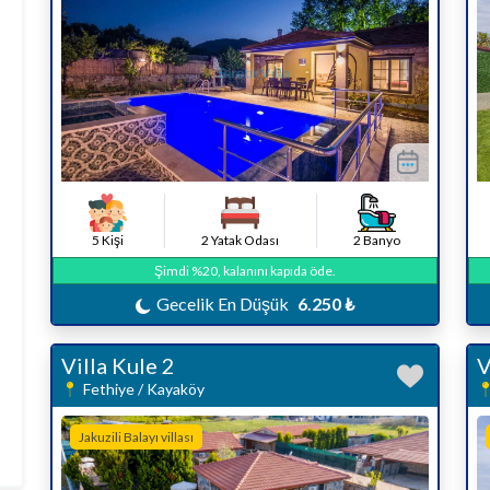
5 Kişi
2 Yatak Odası
2 Banyo
Şimdi %20, kalanını kapıda öde.
Gecelik En Düşük
6.250 ₺
Villa Kule 2
V
Fethiye / Kayaköy
Jakuzili Balayı villası