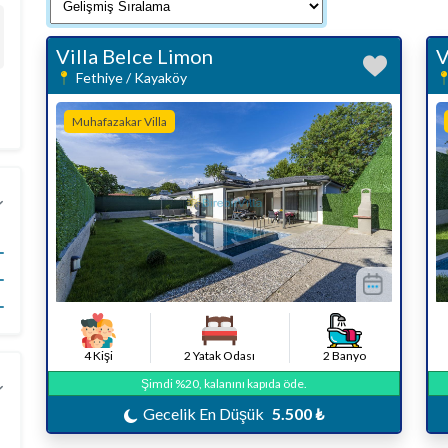
Villa Belce Limon
V
Fethiye / Kayaköy
Muhafazakar Villa
4 Kişi
2 Yatak Odası
2 Banyo
Şimdi %20, kalanını kapıda öde.
Gecelik En Düşük
5.500 ₺