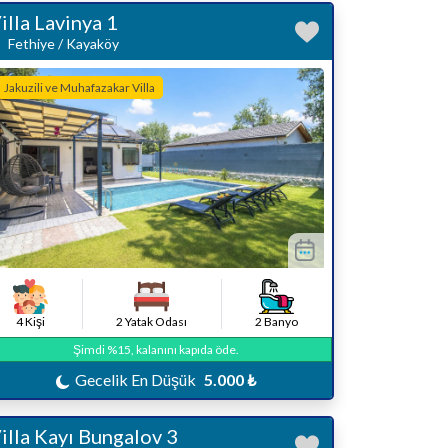
illa Lavinya 1
Fethiye / Kayaköy
Jakuzili ve Muhafazakar Villa
4 Kişi
2 Yatak Odası
2 Banyo
Şimdi %15, kalanını kapıda öde.
Gecelik En Düşük
5.000 ₺
illa Kayı Bungalov 3