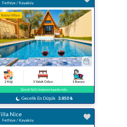
Fethiye / Kayaköy
Balayı Villası
2 Kişi
1 Yatak Odası
1 Banyo
Şimdi %20, kalanını kapıda öde.
Gecelik En Düşük
3.850 ₺
illa Nice
Fethiye / Kayaköy