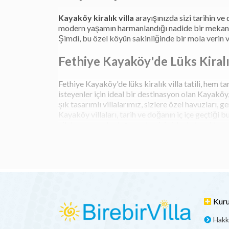
Kayaköy kiralık villa
arayışınızda sizi tarihin ve
modern yaşamın harmanlandığı nadide bir mekandır. 
Şimdi, bu özel köyün sakinliğinde bir mola verin v
Fethiye Kayaköy'de Lüks Kiralık
Fethiye Kayaköy'de lüks kiralık villa tatili, hem
isteyenler için ideal bir destinasyon olan Kayaköy
şık tasarımlı villalarımız, sizlere özel havuzları
Kayaköy villaları, tarih ve doğanın iç içe geçtiği 
aileler veya arkadaş grupları için ideal olanaklar
evinizin rahatlığını aratmıyor. Ayrıca, villaları
fırsatı sunuyor.
Fethiye'nin kristal berraklığındaki denizine sadec
kolay erişim imkanı tanıyor. Fethiye Kayaköy'deki
mükemmel bir başlangıç noktası sunuyor.
Kayaköy Villa Tatili Avantajlar
Kur
Hakk
Kayaköy villa tatili, kendine özgü pek çok avantajı