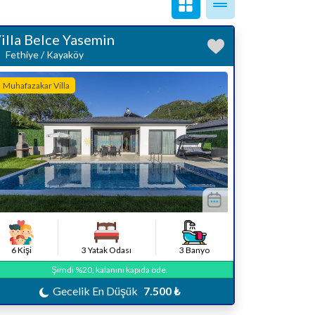
illa Belce Yasemin
Fethiye / Kayaköy
Muhafazakar Villa
6 Kişi
3 Yatak Odası
3 Banyo
Şimdi %20, kalanını kapıda öde.
Gecelik En Düşük
7.500 ₺