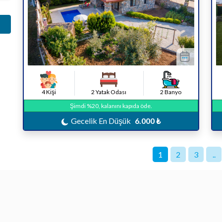
4 Kişi
2 Yatak Odası
2 Banyo
Şimdi %20, kalanını kapıda öde.
Gecelik En Düşük
6.000 ₺
1
2
3
..