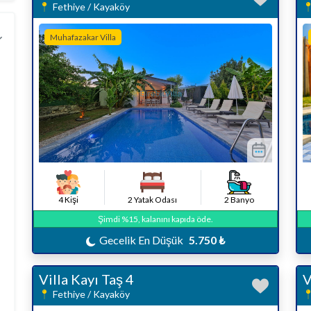
Fethiye / Kayaköy
Muhafazakar Villa
4 Kişi
2 Yatak Odası
2 Banyo
Şimdi %15, kalanını kapıda öde.
Gecelik En Düşük
5.750 ₺
Villa Kayı Taş 4
V
Fethiye / Kayaköy