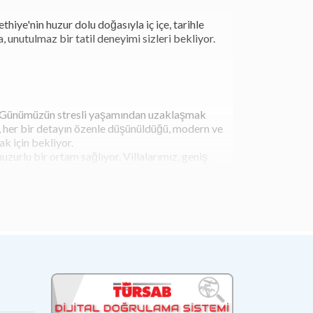
hiye'nin huzur dolu doğasıyla iç içe, tarihle
 unutulmaz bir tatil deneyimi sizleri bekliyor.
yor. Günümüzün stresli yaşamından uzaklaşmak
a, her bir detayın özenle düşünüldüğü, modern ve
k için bekliyor.
uzurlu bir ortam sağlıyor. Villalarımız, geniş
nımlı modern mutfakları ve geniş yaşam alanları ile
tmek, bölgenin zengin kültürünü yakından tanıma
eki birçok popüler plaja ve doğal güzelliklere
p aynı zamanda çevreyi keşfetmek için de
zelliklere sahiptir. Öncelikle, bu villalar özel