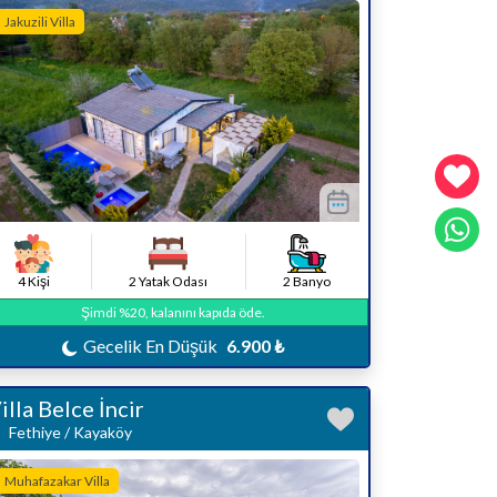
Jakuzili Villa
4 Kişi
2 Yatak Odası
2 Banyo
Şimdi %20, kalanını kapıda öde.
Gecelik En Düşük
6.900 ₺
illa Belce İncir
Fethiye / Kayaköy
Muhafazakar Villa