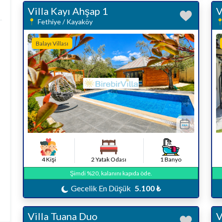
Villa Kayı Ahşap 1
V
Fethiye / Kayaköy
Balayı Villası
4 Kişi
2 Yatak Odası
1 Banyo
Şimdi %20, kalanını kapıda öde.
Gecelik En Düşük
5.100 ₺
Villa Tuana Duo
V