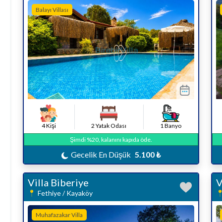
Balayı Villası
4 Kişi
2 Yatak Odası
1 Banyo
Şimdi %20, kalanını kapıda öde.
Gecelik En Düşük
5.100 ₺
Villa Biberiye
V
Fethiye / Kayaköy
Muhafazakar Villa