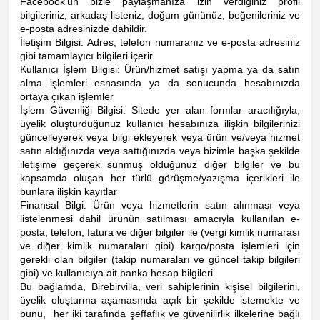
Facebook'un bizle paylaşmanıza izin verdiğiniz profil
bilgileriniz, arkadaş listeniz, doğum gününüz, beğenileriniz ve
e-posta adresinizde dahildir.
İletişim Bilgisi: Adres, telefon numaranız ve e-posta adresiniz
gibi tamamlayıcı bilgileri içerir.
Kullanıcı İşlem Bilgisi: Ürün/hizmet satışı yapma ya da satın
alma işlemleri esnasında ya da sonucunda hesabınızda
ortaya çıkan işlemler
İşlem Güvenliği Bilgisi: Sitede yer alan formlar aracılığıyla,
üyelik oluşturduğunuz kullanıcı hesabınıza ilişkin bilgilerinizi
güncelleyerek veya bilgi ekleyerek veya ürün ve/veya hizmet
satın aldığınızda veya sattığınızda veya bizimle başka şekilde
iletişime geçerek sunmuş olduğunuz diğer bilgiler ve bu
kapsamda oluşan her türlü görüşme/yazışma içerikleri ile
bunlara ilişkin kayıtlar
Finansal Bilgi: Ürün veya hizmetlerin satın alınması veya
listelenmesi dahil ürünün satılması amacıyla kullanılan e-
posta, telefon, fatura ve diğer bilgiler ile (vergi kimlik numarası
ve diğer kimlik numaraları gibi) kargo/posta işlemleri için
gerekli olan bilgiler (takip numaraları ve güncel takip bilgileri
gibi) ve kullanıcıya ait banka hesap bilgileri.
Bu bağlamda, Birebirvilla, veri sahiplerinin kişisel bilgilerini,
üyelik oluşturma aşamasında açık bir şekilde istemekte ve
bunu, her iki tarafında şeffaflık ve güvenilirlik ilkelerine bağlı