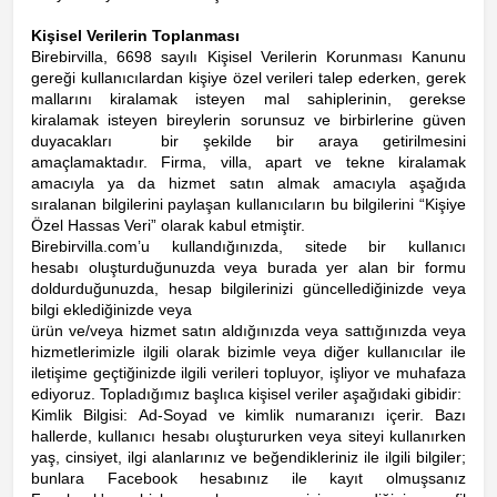
Kişisel Verilerin Toplanması
Birebirvilla, 6698 sayılı Kişisel Verilerin Korunması Kanunu
gereği kullanıcılardan kişiye özel verileri talep ederken, gerek
mallarını kiralamak isteyen mal sahiplerinin, gerekse
kiralamak isteyen bireylerin sorunsuz ve birbirlerine güven
duyacakları bir şekilde bir araya getirilmesini
amaçlamaktadır. Firma, villa, apart ve tekne kiralamak
amacıyla ya da hizmet satın almak amacıyla aşağıda
sıralanan bilgilerini paylaşan kullanıcıların bu bilgilerini “Kişiye
Özel Hassas Veri” olarak kabul etmiştir.
Birebirvilla.com’u kullandığınızda, sitede bir kullanıcı
hesabı oluşturduğunuzda veya burada yer alan bir formu
doldurduğunuzda, hesap bilgilerinizi güncellediğinizde veya
bilgi eklediğinizde veya
ürün ve/veya hizmet satın aldığınızda veya sattığınızda veya
hizmetlerimizle ilgili olarak bizimle veya diğer kullanıcılar ile
iletişime geçtiğinizde ilgili verileri topluyor, işliyor ve muhafaza
ediyoruz. Topladığımız başlıca kişisel veriler aşağıdaki gibidir:
Kimlik Bilgisi: Ad-Soyad ve kimlik numaranızı içerir. Bazı
hallerde, kullanıcı hesabı oluştururken veya siteyi kullanırken
yaş, cinsiyet, ilgi alanlarınız ve beğendikleriniz ile ilgili bilgiler;
bunlara Facebook hesabınız ile kayıt olmuşsanız