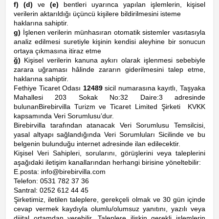
f)
(d)
ve
(e)
bentleri uyarınca yapılan işlemlerin, kişisel
verilerin aktarıldığı üçüncü kişilere bildirilmesini isteme
haklarına sahiptir.
g)
İşlenen verilerin münhasıran otomatik sistemler vasıtasıyla
analiz edilmesi suretiyle kişinin kendisi aleyhine bir sonucun
ortaya çıkmasına itiraz etme
ğ)
Kişisel verilerin kanuna aykırı olarak işlenmesi sebebiyle
zarara uğraması hâlinde zararın giderilmesini talep etme,
haklarına sahiptir.
Fethiye Ticaret Odası
12489
sicil numarasına kayıtlı, Taşyaka
Mahallesi 203 Sokak No:32 Daire:3 adresinde
bulunan
Birebirvilla Turizm ve Ticaret Limited Şirketi
KVKK
kapsamında Veri Sorumlusu’dur.
Birebirvilla tarafından atanacak Veri Sorumlusu Temsilcisi,
yasal altyapı sağlandığında Veri Sorumluları Sicilinde ve bu
belgenin bulunduğu internet adresinde ilan edilecektir.
Kişisel Veri Sahipleri, sorularını, görüşlerini veya taleplerini
aşağıdaki iletişim kanallarından herhangi birisine yöneltebilir:
E.posta: info@birebirvilla.com
Telefon: 0531 782 37 36
Santral: 0252 612 44 45
Şirketimiz, iletilen taleplere, gerekçeli olmak ve 30 gün içinde
cevap vermek kaydıyla olumlu/olumsuz yanıtını, yazılı veya
dijital ortamdan verebilir. Taleplere ilişkin gerekli işlemlerin