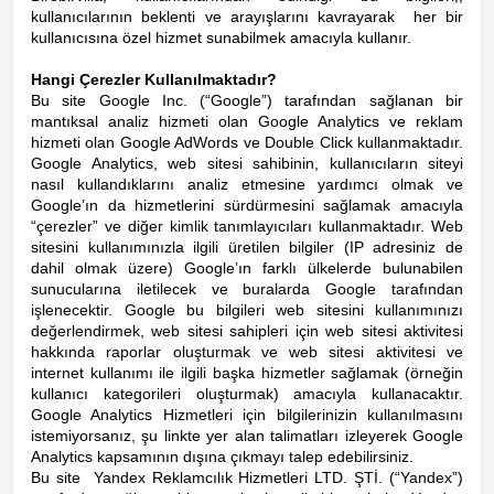
kullanıcılarının beklenti ve arayışlarını kavrayarak her bir
kullanıcısına özel hizmet sunabilmek amacıyla kullanır.
Hangi Çerezler Kullanılmaktadır?
Bu site Google Inc. (“Google”) tarafından sağlanan bir
mantıksal analiz hizmeti olan Google Analytics ve reklam
hizmeti olan Google AdWords ve Double Click kullanmaktadır.
Google Analytics, web sitesi sahibinin, kullanıcıların siteyi
nasıl kullandıklarını analiz etmesine yardımcı olmak ve
Google’ın da hizmetlerini sürdürmesini sağlamak amacıyla
“çerezler” ve diğer kimlik tanımlayıcıları kullanmaktadır. Web
sitesini kullanımınızla ilgili üretilen bilgiler (IP adresiniz de
dahil olmak üzere) Google’ın farklı ülkelerde bulunabilen
sunucularına iletilecek ve buralarda Google tarafından
işlenecektir. Google bu bilgileri web sitesini kullanımınızı
değerlendirmek, web sitesi sahipleri için web sitesi aktivitesi
hakkında raporlar oluşturmak ve web sitesi aktivitesi ve
internet kullanımı ile ilgili başka hizmetler sağlamak (örneğin
kullanıcı kategorileri oluşturmak) amacıyla kullanacaktır.
Google Analytics Hizmetleri için bilgilerinizin kullanılmasını
istemiyorsanız, şu linkte yer alan talimatları izleyerek Google
Analytics kapsamının dışına çıkmayı talep edebilirsiniz.
Bu site Yandex Reklamcılık Hizmetleri LTD. ŞTİ. (“Yandex”)