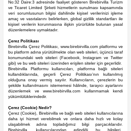
No:32 Daire:3 adresinde faaliyet gösteren
Birebirvilla Turizm
ve Ticaret Limited Şirketi
hizmetlerin sunulması kapsamında
veri sorumlusunun bilgisi dahilinde kişisel verilerinizi işleme
amaç ve vasıtalarını belirlerken, global gizlilik standartları ile
kişisel verilerin korunmasına ilişkin yürürlükte bulunan yasal
düzenlemelere uymaktadır.
Çerez Politikası
Birebirvilla Çerez Politikası,
www.birebirvilla.com
platformu ve
bu platform adına yürütülmekte olan web siteleri, üçüncü taraf
konumundaki web siteleri (Facebook, Instagram ve Twitter
gibi) ve bu web siteleri üzerinden erişilen siteler için geçerlidir.
Birebirvilla Platformu kullanıcıları, platforma bağlı siteleri
kullandıklarında, geçerli Çerez Politikası’nın kullanılmış
olduğuna onay vermiş sayılır. Kullanıcıların, çerezlerin bu
şekilde kullanılmasını istememesi hâlinde, tarayıcı ayarlarını
düzenlemek ve
www.birebirvilla.com
kullanmamak kendi
yükümlülüklerindedir.
Çerez (Cookie) Nedir?
Çerez (Cookie), Birebirvilla ve bağlı web siteleri kullanıcılarına
daha iyi hizmet verebilmek ve onlara daha hızlı ve kolay
ulaşabilmek adına topladığımız bilgi parçacıklarıdır.
Birebirvilla, kullanıcılarından edindiği bu bilgileri,,