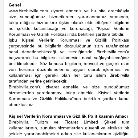
Genel
www.birebirvilla.com ziyaret etmeniz ve bu site aracılığıyla
size sunduğumuz hizmetlerden yararlanmanız sırasında,
talep ettiğiniz hizmetlere ilişkin olarak elde ettiğimiz bilgilerin
ne şekilde kullanılacağı ve korunacağı, "Kişisel Verilerin
Korunması ve Gizlilik Politikası"nda belirtilen şartlara tabidir.
İşbu Kişisel Verilerin Korunması ve Gizlilik Politikası
çerçevesinde bu bilgilerin doğruluğunun sizin tarafınızdan
nasıl denetlenebileceği ve istediğinizde Birebirvilla.com’a
başvurarak bu bilgilerin silinmesini nasıl sağlayabileceğiniz
belirtilmektedir. Söz konusu bilgilerin, mevcut ve geçerli olan
veri koruma düzenlemelerine uygun olarak işlenmesi ve
kullanılması için gerekli olan her türlü işlem Birebirvilla
tarafından yerine getirilecektir.
Birebirvilla.com’u ziyaret etmekle ve size sunduğumuz
hizmetlerden yararlanmayı talep etmekle "Kişisel Verilerin
Korunması ve Gizlilik Politikası"nda belirtilen şartları kabul
etmektesiniz.
Kişisel Verilerin Korunması ve Gizlilik Politikasının Amacı
Birebirvilla Turizm ve Ticaret Limited Şirketi tüm
kullanıcılarının, sunulan hizmetlerden güvenli ve eksiksiz bir
şekilde yararlanabilmeleri adına site kullanıcılarının gizliliğini