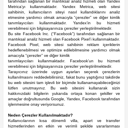
tarafından sağlanan bir mantıksal analiz hizmeti olan Yandex
Metrica’yı kullanmaktadır. Yandex Metrica, web sitesi
sahibinin, kullanıcıların siteyi nasıl kullandıklarını analiz
etmesine yardımcı olmak amacıyla “çerezler” ve diğer kimlik
tanımlayıcıları kullanmaktadır. Yandex’in bu hizmeti
verebilmesi için bilgisayarınıza çerezler yerleştirilmektedir.
Bu site Facebook Inc. (“Facebook”) tarafından sağlanan bir
mantıksal analiz hizmeti olan Facebook Pixel’i kullanmaktadır.
Facebook Pixel, web sitesi sahibinin reklam içeriklerin
hedeflenebilmesi ve optimize edilebilmesine yardımcı olmak
amacıyla “çerezler” ve diğer kimlik
tanımlayıcıları kullanmaktadır. Facebook’un bu hizmeti
verebilmesi için bilgisayarınıza çerezler yerleştirilmektedir.
Tarayıcınız üzerinde uygun ayarları seçerek çerezlerin
kullanılmasını reddedebilirsiniz, fakat bunu yaptığınız takdirde
bu web sitesini tam işlevli bir biçimde kullanamayabileceğinizi
lütfen unutmayınız. Bu web sitesini kullanarak sizin
hakkınızdaki bilgilerin yukarıda ortaya konan şekiller ve
amaçlar doğrultusunda Google, Yandex, Facebook tarafından
işlenmesine onay veriyorsunuz.
Neden Çerezler Kullanılmaktadır?
Kullanıcılarının kısa dönemli villa, apart ve transfer
hizmetlerinden en etkin ve verimli şekilde yararlanması