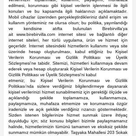
edilmesi, korunması gibi kişisel verilerin işlenmesi ile ilgili
konuları ve bu kapsamda ilgili haklarınızı açıklamaktadır.
Mobil cihazlar üzerinden gerçekleştirdikleriniz dahil erişim ve
kullanım yönteminiz ne olursa olsun; bu politika, yayınlandığı
ve kendisine atıfta bulunulan Birebirvilla’ya
ait
www.birebirvilla.com
internet sitesi ve bağlantılı diğer
internet siteleri, her türlü uygulama, ürün ve hizmet için
geçerlidir. İnternet sitesindeki hizmetlerin kullanımı veya site
üzerinde hesap oluşturulması, kabul ettiğiniz bu Kişisel
Verilerin Korunması ve Gizlilik Politikası ve Üyelik
Sözleşmesi'ne tabidir. Sitemizi, hizmetleri kullanmaya devam
ederek veya hesap oluşturarak Kişisel Verilerin Korunması ve
Gizlilik Politikası ve Üyelik Sözleşmesi'ni kabul
etmeniz; bu Kişisel Verilerin Korunması ve Gizlilik
Politikası’nda sizlere verdiğimiz bilgilendirmeye dayanarak
kişisel verilerinizi hizmet sunabilmemiz için gerektiği ölçüde ve
açıklandığı şekilde toplamamıza, kullanmamıza,
paylaşmamıza, muhafaza etmemize ve korumamıza özgür
iradenizle ve açık şekilde verdiğiniz rızanızı göstermektedir.
Sizden istenen bilgilerinize hizmet sunmak üzere ihtiyaç
duyulduğu için; söz konusu bilgileri bizimle paylaşmamanız
halinde, hizmetlerimizin tümünü tamamen ve eksiksiz şekilde
sunmamız mümkün olmayabilir. Taşyaka Mahallesi 203 Sokak