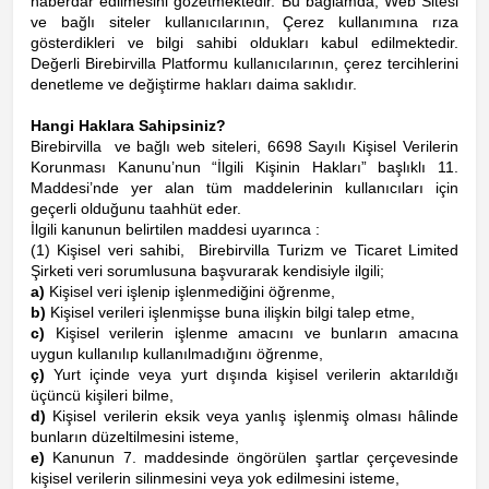
haberdar edilmesini gözetmektedir. Bu bağlamda, Web Sitesi
ve bağlı siteler kullanıcılarının, Çerez kullanımına rıza
gösterdikleri ve bilgi sahibi oldukları kabul edilmektedir.
Değerli Birebirvilla Platformu kullanıcılarının, çerez tercihlerini
denetleme ve değiştirme hakları daima saklıdır.
Hangi Haklara Sahipsiniz?
Birebirvilla ve bağlı web siteleri, 6698 Sayılı Kişisel Verilerin
Korunması Kanunu’nun “İlgili Kişinin Hakları” başlıklı 11.
Maddesi’nde yer alan tüm maddelerinin kullanıcıları için
geçerli olduğunu taahhüt eder.
İlgili kanunun belirtilen maddesi uyarınca :
(1) Kişisel veri sahibi,
Birebirvilla Turizm ve Ticaret Limited
Şirketi
veri sorumlusuna başvurarak kendisiyle ilgili;
a)
Kişisel veri işlenip işlenmediğini öğrenme,
b)
Kişisel verileri işlenmişse buna ilişkin bilgi talep etme,
c)
Kişisel verilerin işlenme amacını ve bunların amacına
uygun kullanılıp kullanılmadığını öğrenme,
ç)
Yurt içinde veya yurt dışında kişisel verilerin aktarıldığı
üçüncü kişileri bilme,
d)
Kişisel verilerin eksik veya yanlış işlenmiş olması hâlinde
bunların düzeltilmesini isteme,
e)
Kanunun 7. maddesinde öngörülen şartlar çerçevesinde
kişisel verilerin silinmesini veya yok edilmesini isteme,