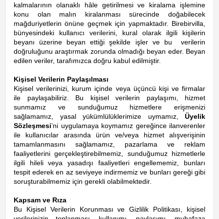
kalmalarının olanaklı hâle getirilmesi ve kiralama işlemine
konu olan malın kiralanması sürecinde doğabilecek
mağduriyetlerin önüne geçmek için yapmaktadır. Birebirvilla,
bünyesindeki kullanıcı verilerini, kural olarak ilgili kişilerin
beyanı üzerine beyan ettiği şekilde işler ve bu verilerin
doğruluğunu araştırmak zorunda olmadığı beyan eder. Beyan
edilen veriler, tarafımızca doğru kabul edilmiştir.
Kişisel Verilerin Paylaşılması
Kişisel verilerinizi, kurum içinde veya üçüncü kişi ve firmalar
ile paylaşabiliriz. Bu kişisel verilerin paylaşımı, hizmet
sunmamız ve sunduğumuz hizmetlere erişmenizi
sağlamamız, yasal yükümlülüklerimize uymamız,
Üyelik
Sözleşmesi
’ni uygulamaya koymamız gereğince ilanverenler
ile kullanıcılar arasında ürün ve/veya hizmet alışverişinin
tamamlanmasını sağlamamız, pazarlama ve reklam
faaliyetlerini gerçekleştirebilmemiz, sunduğumuz hizmetlerle
ilgili hileli veya yasadışı faaliyetleri engellememiz, bunları
tespit ederek en az seviyeye indirmemiz ve bunları gereği gibi
soruşturabilmemiz için gerekli olabilmektedir.
Kapsam ve Rıza
Bu Kişisel Verilerin Korunması ve Gizlilik Politikası, kişisel
verilerinizin toplanması, kullanımı, paylaşımı, muhafaza