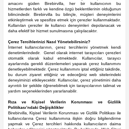
amacını güden Birebirvilla, her bir kullanıcının bu
hizmetlerden farklı ve kendine özgü beklentilerinin olduğunun
bilincindedir. Birebirvilla bu bilinçle, müşteri deneyimlerini
etkinleştirmek ve spesifize etmek için çerezler kullanmaktadır.
Kullanılan çerezler ile kullanıcı deneyimleri depolanacak ve
daha efektif bir hizmet sunulmasına çalışılacaktır.
Çerez Tercihlerinizi Nasıl Yönetebilirsiniz?
İnternet kullanıcılarının, çerez tercihlerini yönetmek kendi
denetimlerindedir. Genel olarak internet tarayıcıları çerezleri
otomatik olarak kabul etmektedir. Kullanıcılar, tarayıcı
ayarlarında gerekli düzenlemeleri yaparak çerez kullanımını
denetleyebilmektedir. Çerez kullanımını iptal ettiğiniz takdirde,
bu durum ziyaret ettiğiniz ve edeceğiniz web sitelerindeki
deneyiminizi etkileyecektir. Kullanıcılar, çerez yönetimini daha
ayrıntılı bir şekilde öğrenebilmek için tarayıcılarının talimat ve
yardım seçeneklerinden yararlanabilir.
Rıza ve Kişisel Verilerin Korunması ve Gizlilik
Politikası’ndaki Değişiklikler
Birebirvilla, Kişisel Verilerin Korunması ve Gizlilik Politikası ile
kullanıcılarına Çerez kullanımına ilişkin doğru bilgilendirme
yapmak ve Çerez tercihleri hakkında kullanıcıların daima