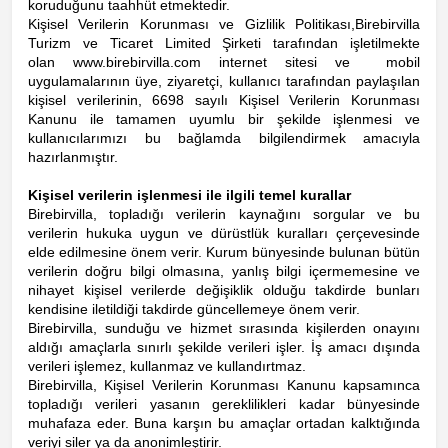
koruduğunu taahhüt etmektedir.
Kişisel Verilerin Korunması ve Gizlilik Politikası,
Birebirvilla
Turizm ve Ticaret Limited Şirketi
tarafından işletilmekte
olan
www.birebirvilla.com
internet sitesi ve mobil
uygulamalarının üye, ziyaretçi, kullanıcı tarafından paylaşılan
kişisel verilerinin, 6698 sayılı Kişisel Verilerin Korunması
Kanunu ile tamamen uyumlu bir şekilde işlenmesi ve
kullanıcılarımızı bu bağlamda bilgilendirmek amacıyla
hazırlanmıştır.
Kişisel verilerin işlenmesi ile ilgili temel kurallar
Birebirvilla, topladığı verilerin kaynağını sorgular ve bu
verilerin hukuka uygun ve dürüstlük kuralları çerçevesinde
elde edilmesine önem verir. Kurum bünyesinde bulunan bütün
verilerin doğru bilgi olmasına, yanlış bilgi içermemesine ve
nihayet kişisel verilerde değişiklik olduğu takdirde bunları
kendisine iletildiği takdirde güncellemeye önem verir.
Birebirvilla, sunduğu ve hizmet sırasında kişilerden onayını
aldığı amaçlarla sınırlı şekilde verileri işler. İş amacı dışında
verileri işlemez, kullanmaz ve kullandırtmaz.
Birebirvilla, Kişisel Verilerin Korunması Kanunu kapsamınca
topladığı verileri yasanın gereklilikleri kadar bünyesinde
muhafaza eder. Buna karşın bu amaçlar ortadan kalktığında
veriyi siler ya da anonimleştirir.