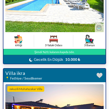
6 Kişi
3 Yatak Odası
3 Banyo
Şimdi %20, kalanını kapıda öde.
Gecelik En Düşük
10.000 ₺
Villa ikra
Fethiye / Seydikemer
Jakuzili Muhafazakar Villa