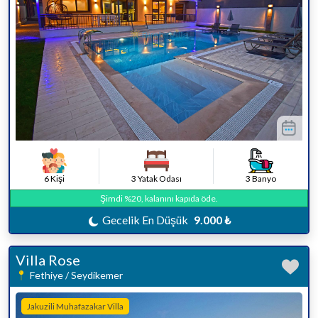
6 Kişi
3 Yatak Odası
3 Banyo
Şimdi %20, kalanını kapıda öde.
Gecelik En Düşük
9.000 ₺
Villa Rose
Fethiye / Seydikemer
Jakuzili Muhafazakar Villa