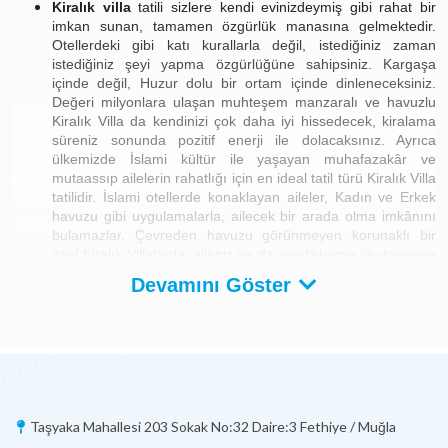
Kiralık villa
tatili sizlere kendi evinizdeymiş gibi rahat bir
imkan sunan, tamamen özgürlük manasına gelmektedir.
Otellerdeki gibi katı kurallarla değil, istediğiniz zaman
istediğiniz şeyi yapma özgürlüğüne sahipsiniz. Kargaşa
içinde değil, Huzur dolu bir ortam içinde dinleneceksiniz.
Değeri milyonlara ulaşan muhteşem manzaralı ve havuzlu
Kiralık Villa da kendinizi çok daha iyi hissedecek, kiralama
süreniz sonunda pozitif enerji ile dolacaksınız. Ayrıca
ülkemizde İslami kültür ile yaşayan muhafazakâr ve
mutaassıp ailelerin rahatlığı için en ideal tatil türü Kiralık Villa
tatilidir. İslami otellerde konaklayan aileler, Kadın ve Erkek
havuzu gibi uygulamalarla, ailecek bir arada olma imkânını
bulamazlar. Çevreden havuzu görünmeyen korunaklı bir
özel Kiralık Villalarda, aileniz ya da sevdikleriniz ile doyasıya
dinlenme ve eğlenme şansına sahip olursunuz. Bu villalar
Devamını Göster
ayrıca balayı villa konseptine de uygun olmaktadır.
Kiralık Tatil Villası Fiyatları nelerdir?
Villa kiralama
ve
2024 kiralık villa
fiyatları tüm tatil severler
tarafından merak edilen bir konu. Villaların fiyatları çeşitli
faktörlere göre değişebilmekte, tatil sezonu ve villa özellikleri
Taşyaka Mahallesi 203 Sokak No:32 Daire:3 Fethiye / Muğla
gibi detayların ise bu değişimde büyük bir katkısı olmaktadır.