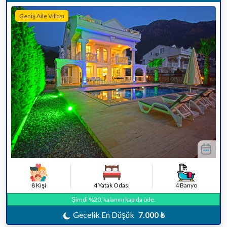
Geniş Aile Villası
8 Kişi
4 Yatak Odası
4 Banyo
Şimdi %20, kalanını kapıda öde.
Gecelik En Düşük
7.000 ₺