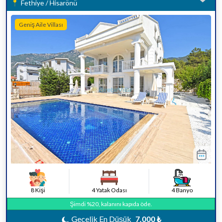
Fethiye / Hisarönü
Geniş Aile Villası
8 Kişi
4 Yatak Odası
4 Banyo
Şimdi %20, kalanını kapıda öde.
Gecelik En Düşük
7.000 ₺