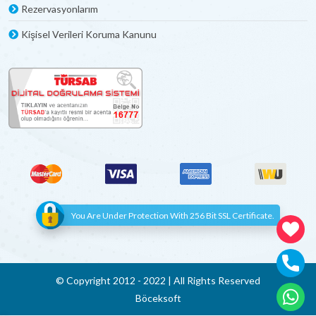
dâhildir.
Rezervasyonlarım
Kişisel Verileri Koruma Kanunu
Gelirken Yanımızda Neler Getirmeliyiz?
Sadece özel eşyalarınızı yanınızda getirmeniz yeterli
olacaktır. Çarşaf, Nevresim takımı vs. ürünlerin tamamı
villalarda mevcuttur. Şampuan, plaj havlusu vs. özel
eşyalarınızı kiralık villanıza gelirken yanınızda getirebilirsiniz.
Kiralık Villaların Kişi Kapasitesi Nasıldır?
Kiralık Villalarda kişi kapasiteleri, yatak kapasitesiyle aynıdır,
bu sebeple villaların açıklama kısmında belirtilmiş olan
maksimum
kapasite haricinde kişi sayısı kabul edilmez.
Villalardaki kişi kapasitelerine çocuklarda dâhil edilmektedir.
You Are Under Protection With 256 Bit SSL Certificate.
Villaların Temizlik ve Bakımı Nasıl Yapılmaktadır?
Villaların temizlikleri sizin villaya giriş-çıkış saatleriniz
© Copyright 2012 - 2022 | All Rights Reserved
arasındaki zaman diliminde yapılmaktadır. Haftalık
Böceksoft
kiralamalarda, hafta içerisinde talep edilen ekstra temizlik
fiyata dâhil değildir. Bir haftadan uzun süreli konaklamalarda