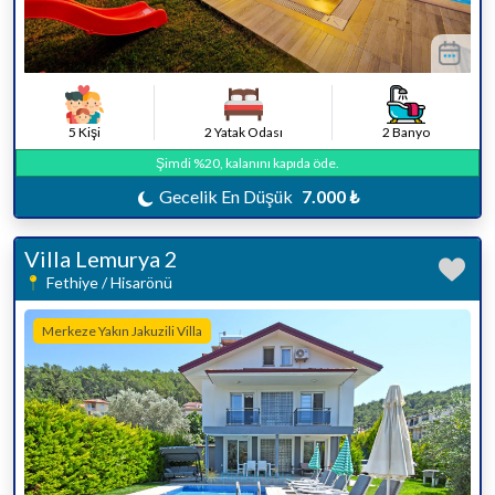
5 Kişi
2 Yatak Odası
2 Banyo
Şimdi %20, kalanını kapıda öde.
Gecelik En Düşük
7.000 ₺
Villa Lemurya 2
Fethiye / Hisarönü
Merkeze Yakın Jakuzili Villa