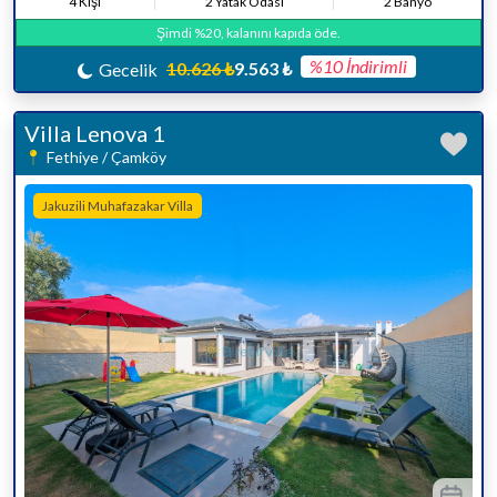
4 Kişi
2 Yatak Odası
2 Banyo
Şimdi %20, kalanını kapıda öde.
%10 İndirimli
10.626 ₺
9.563 ₺
Gecelik
Villa Lenova 1
Fethiye / Çamköy
Jakuzili Muhafazakar Villa