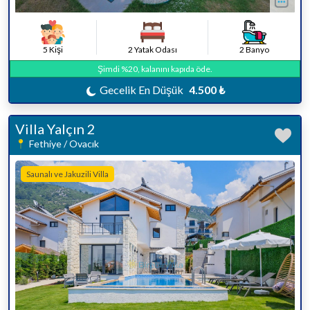
5 Kişi
2 Yatak Odası
2 Banyo
Şimdi %20, kalanını kapıda öde.
Gecelik En Düşük
4.500 ₺
Villa Yalçın 2
Fethiye / Ovacık
Saunalı ve Jakuzili Villa