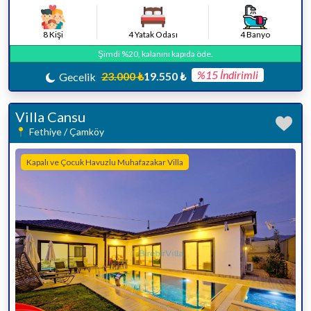
8 Kişi
4 Yatak Odası
4 Banyo
Şimdi %20, kalanını kapıda öde.
%15 İndirimli
23.000 ₺
19.550 ₺
Gecelik
Villa Cansu
Fethiye / Çamköy
Kapalı ve Çocuk Havuzlu Muhafazakar Villa