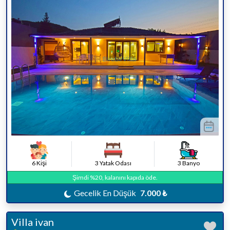
6 Kişi
3 Yatak Odası
3 Banyo
Şimdi %20, kalanını kapıda öde.
Gecelik En Düşük
7.000 ₺
Villa ivan