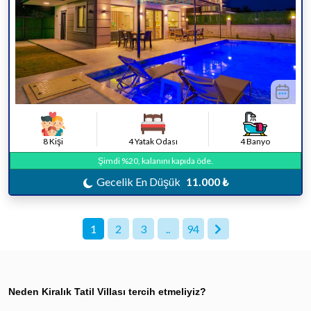
8 Kişi
4 Yatak Odası
4 Banyo
Şimdi %20, kalanını kapıda öde.
Gecelik En Düşük
11.000 ₺
1
2
3
..
94
Neden Kiralık Tatil Villası tercih etmeliyiz?