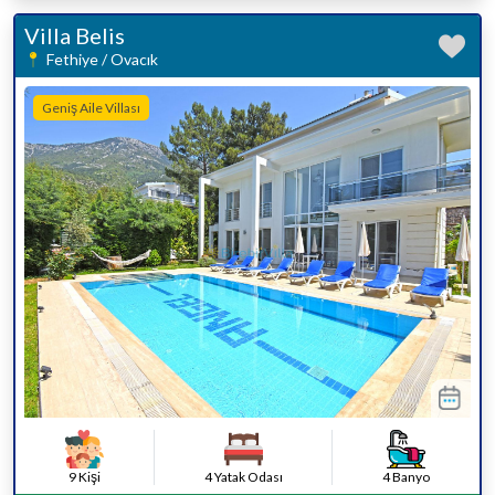
Villa Belis
Fethiye / Ovacık
Geniş Aile Villası
9 Kişi
4 Yatak Odası
4 Banyo