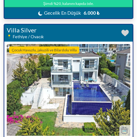
Şimdi %20, kalanını kapıda öde.
Gecelik En Düşük
6.000 ₺
Villa Silver
Fethiye / Ovacık
Çocuk Havuzlu, jakuzili ve Bilardolu Villa