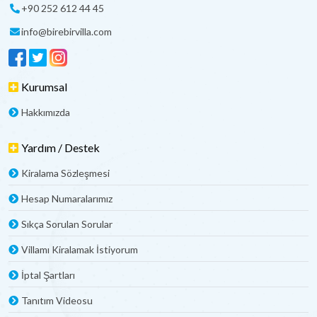
Ailesi, yakınları ve sevdikleriyle birlikte konaklamak
+90 252 612 44 45
isteyenler için kiralık tatil villa
fiyatları ve detayları… Villaların
info@birebirvilla.com
özellikleri daha kapsamlı hale geldikçe fiyatlar yükselmekte
ve günlük fiyat aralığı da çoğalmaktadır.
Kiralık Tatil Villa Fiyatları neye göre Belirleniyor?
Kurumsal
Kiralık Tatil Villa
fiyatları belirlenirken pek çok farklı kriter
Hakkımızda
göz önüne alınmakta ve çeşitli faktörlerin birleşiminden
fiyatlandırmalar yapılmaktadır. Fakat genel olarak
Yardım / Destek
fiyatlandırmalar sezona göre, seçilen tarih aralığına göre ve
villa tipi ile villanın özelliklerine göre yapılmaktadır. Örneğin
Kiralama Sözleşmesi
yaz sezonunda kiralanan kiralık villalar daha yüksek
ücretlere sahip iken, kış döneminde günlük kiralama
Hesap Numaralarımız
bedelleri düşüş gösterebilmektedir.
Sıkça Sorulan Sorular
Villa Kiralama Fiyatlarına Neler Dâhildir?
Villamı Kiralamak İstiyorum
Kiraladığınız Villa'da kaldığınız süre boyunca Elektrik, Su,
İptal Şartları
Tüp gaz ve klima kullanımı, haftada bir temizlik ve çarşaf,
havlu değişimi ödediğiniz ücrete dâhildir. Bunların dışında
Tanıtım Videosu
havuz ve bahçe bakımları, olmazsa olmaz wi-fi, fiyatlara