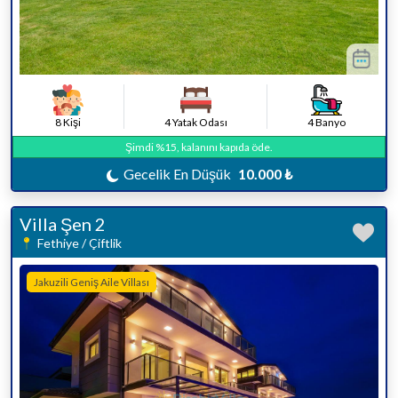
8 Kişi
4 Yatak Odası
4 Banyo
Şimdi %15, kalanını kapıda öde.
Gecelik En Düşük
10.000 ₺
Villa Şen 2
Fethiye / Çiftlik
Jakuzili Geniş Aile Villası