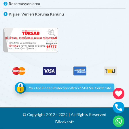
dâhildir.
Rezervasyonlarım
Kişisel Verileri Koruma Kanunu
Gelirken Yanımızda Neler Getirmeliyiz?
Sadece özel eşyalarınızı yanınızda getirmeniz yeterli
olacaktır. Çarşaf, Nevresim takımı vs. ürünlerin tamamı
villalarda mevcuttur. Şampuan, plaj havlusu vs. özel
eşyalarınızı kiralık villanıza gelirken yanınızda getirebilirsiniz.
Kiralık Villaların Kişi Kapasitesi Nasıldır?
Kiralık Villalarda kişi kapasiteleri, yatak kapasitesiyle aynıdır,
bu sebeple villaların açıklama kısmında belirtilmiş olan
maksimum
kapasite haricinde kişi sayısı kabul edilmez.
Villalardaki kişi kapasitelerine çocuklarda dâhil edilmektedir.
You Are Under Protection With 256 Bit SSL Certificate.
Villaların Temizlik ve Bakımı Nasıl Yapılmaktadır?
Villaların temizlikleri sizin villaya giriş-çıkış saatleriniz
© Copyright 2012 - 2022 | All Rights Reserved
arasındaki zaman diliminde yapılmaktadır. Haftalık
Böceksoft
kiralamalarda, hafta içerisinde talep edilen ekstra temizlik
fiyata dâhil değildir. Bir haftadan uzun süreli konaklamalarda