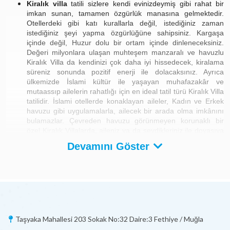
Kiralık villa
tatili sizlere kendi evinizdeymiş gibi rahat bir
imkan sunan, tamamen özgürlük manasına gelmektedir.
Otellerdeki gibi katı kurallarla değil, istediğiniz zaman
istediğiniz şeyi yapma özgürlüğüne sahipsiniz. Kargaşa
içinde değil, Huzur dolu bir ortam içinde dinleneceksiniz.
Değeri milyonlara ulaşan muhteşem manzaralı ve havuzlu
Kiralık Villa da kendinizi çok daha iyi hissedecek, kiralama
süreniz sonunda pozitif enerji ile dolacaksınız. Ayrıca
ülkemizde İslami kültür ile yaşayan muhafazakâr ve
mutaassıp ailelerin rahatlığı için en ideal tatil türü Kiralık Villa
tatilidir. İslami otellerde konaklayan aileler, Kadın ve Erkek
havuzu gibi uygulamalarla, ailecek bir arada olma imkânını
bulamazlar. Çevreden havuzu görünmeyen korunaklı bir
özel Kiralık Villalarda, aileniz ya da sevdikleriniz ile doyasıya
dinlenme ve eğlenme şansına sahip olursunuz. Bu villalar
Devamını Göster
ayrıca balayı villa konseptine de uygun olmaktadır.
Kiralık Tatil Villası Fiyatları nelerdir?
Villa kiralama
ve
2024 kiralık villa
fiyatları tüm tatil severler
tarafından merak edilen bir konu. Villaların fiyatları çeşitli
faktörlere göre değişebilmekte, tatil sezonu ve villa özellikleri
Taşyaka Mahallesi 203 Sokak No:32 Daire:3 Fethiye / Muğla
gibi detayların ise bu değişimde büyük bir katkısı olmaktadır.