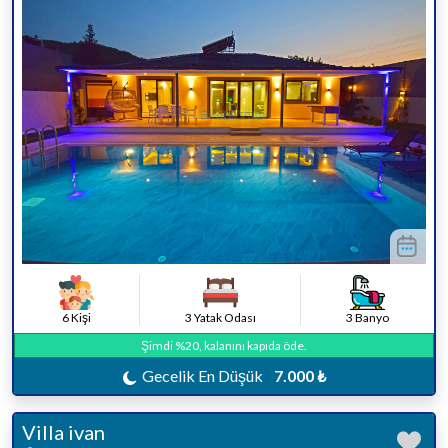
6 Kişi
3 Yatak Odası
3 Banyo
Şimdi %20, kalanını kapıda öde.
Gecelik En Düşük
7.000 ₺
Villa ivan