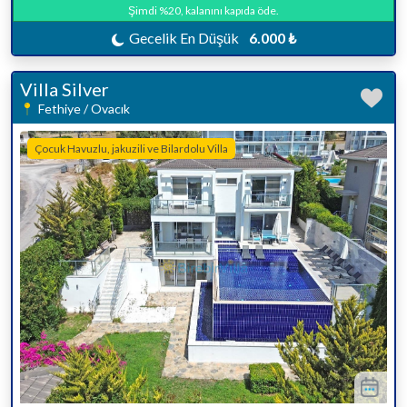
Şimdi %20, kalanını kapıda öde.
Gecelik En Düşük
6.000 ₺
Villa Silver
Fethiye / Ovacık
Çocuk Havuzlu, jakuzili ve Bilardolu Villa