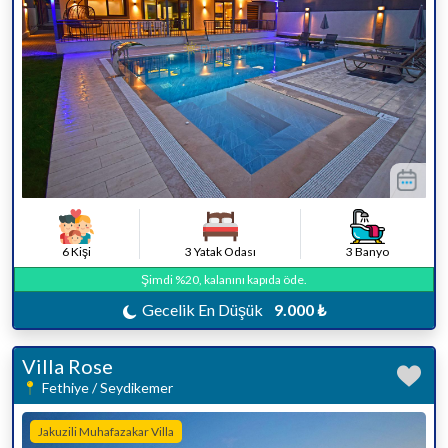
6 Kişi
3 Yatak Odası
3 Banyo
Şimdi %20, kalanını kapıda öde.
Gecelik En Düşük
9.000 ₺
Villa Rose
Fethiye / Seydikemer
Jakuzili Muhafazakar Villa