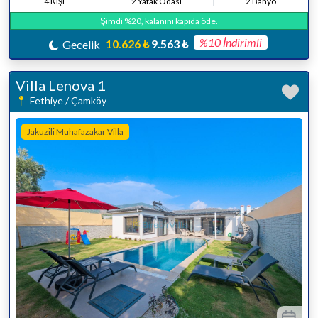
4 Kişi
2 Yatak Odası
2 Banyo
Şimdi %20, kalanını kapıda öde.
%10 İndirimli
10.626 ₺
9.563 ₺
Gecelik
Villa Lenova 1
Fethiye / Çamköy
Jakuzili Muhafazakar Villa