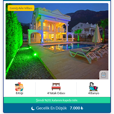
Geniş Aile Villası
8 Kişi
4 Yatak Odası
4 Banyo
Şimdi %20, kalanını kapıda öde.
Gecelik En Düşük
7.000 ₺