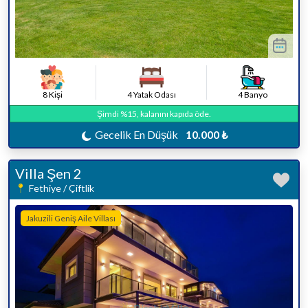
8 Kişi
4 Yatak Odası
4 Banyo
Şimdi %15, kalanını kapıda öde.
Gecelik En Düşük
10.000 ₺
Villa Şen 2
Fethiye / Çiftlik
Jakuzili Geniş Aile Villası