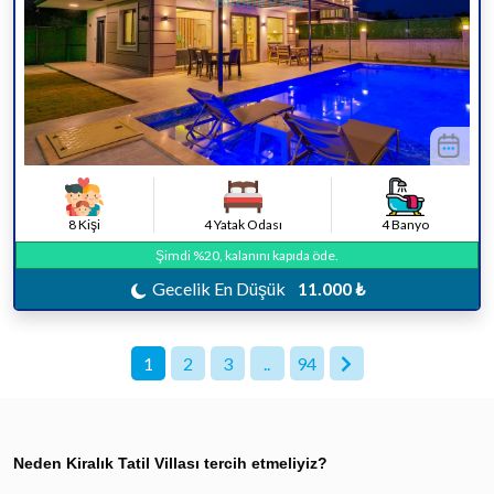
8 Kişi
4 Yatak Odası
4 Banyo
Şimdi %20, kalanını kapıda öde.
Gecelik En Düşük
11.000 ₺
1
2
3
..
94
Neden Kiralık Tatil Villası tercih etmeliyiz?