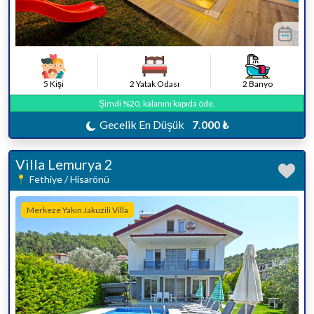
5 Kişi
2 Yatak Odası
2 Banyo
Şimdi %20, kalanını kapıda öde.
Gecelik En Düşük
7.000 ₺
Villa Lemurya 2
Fethiye / Hisarönü
Merkeze Yakın Jakuzili Villa