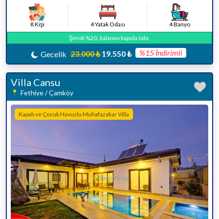
8 Kişi
4 Yatak Odası
4 Banyo
Şimdi %20, kalanını kapıda öde.
%15 İndirimli
23.000 ₺
19.550 ₺
Gecelik
Villa Cansu
Fethiye / Çamköy
Kapalı ve Çocuk Havuzlu Muhafazakar Villa