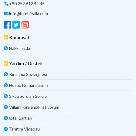
Ailesi, yakınları ve sevdikleriyle birlikte konaklamak
+90 252 612 44 45
isteyenler için kiralık tatil villa
fiyatları ve detayları… Villaların
info@birebirvilla.com
özellikleri daha kapsamlı hale geldikçe fiyatlar yükselmekte
ve günlük fiyat aralığı da çoğalmaktadır.
Kiralık Tatil Villa Fiyatları neye göre Belirleniyor?
Kurumsal
Kiralık Tatil Villa
fiyatları belirlenirken pek çok farklı kriter
Hakkımızda
göz önüne alınmakta ve çeşitli faktörlerin birleşiminden
fiyatlandırmalar yapılmaktadır. Fakat genel olarak
Yardım / Destek
fiyatlandırmalar sezona göre, seçilen tarih aralığına göre ve
villa tipi ile villanın özelliklerine göre yapılmaktadır. Örneğin
Kiralama Sözleşmesi
yaz sezonunda kiralanan kiralık villalar daha yüksek
ücretlere sahip iken, kış döneminde günlük kiralama
Hesap Numaralarımız
bedelleri düşüş gösterebilmektedir.
Sıkça Sorulan Sorular
Villa Kiralama Fiyatlarına Neler Dâhildir?
Villamı Kiralamak İstiyorum
Kiraladığınız Villa'da kaldığınız süre boyunca Elektrik, Su,
İptal Şartları
Tüp gaz ve klima kullanımı, haftada bir temizlik ve çarşaf,
havlu değişimi ödediğiniz ücrete dâhildir. Bunların dışında
Tanıtım Videosu
havuz ve bahçe bakımları, olmazsa olmaz wi-fi, fiyatlara