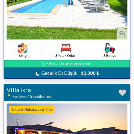
6 Kişi
3 Yatak Odası
3 Banyo
Şimdi %20, kalanını kapıda öde.
Gecelik En Düşük
10.000 ₺
Villa ikra
Fethiye / Seydikemer
Jakuzili Muhafazakar Villa