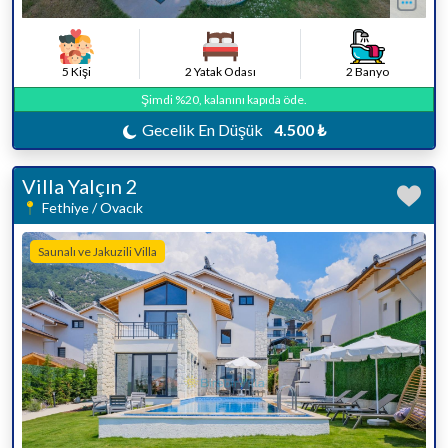
5 Kişi
2 Yatak Odası
2 Banyo
Şimdi %20, kalanını kapıda öde.
Gecelik En Düşük
4.500 ₺
Villa Yalçın 2
Fethiye / Ovacık
Saunalı ve Jakuzili Villa