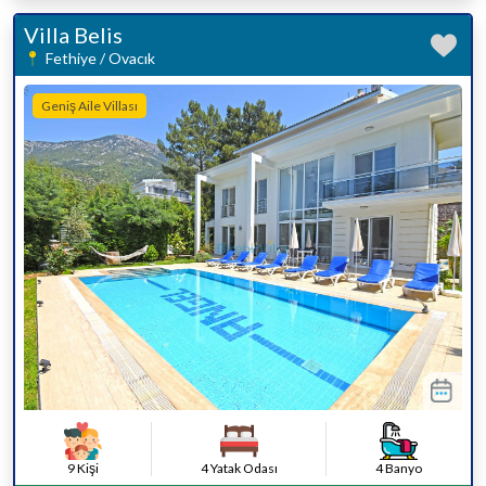
Villa Belis
Fethiye / Ovacık
Geniş Aile Villası
9 Kişi
4 Yatak Odası
4 Banyo