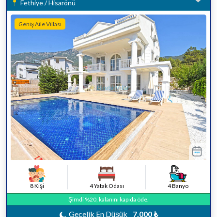
Fethiye / Hisarönü
Geniş Aile Villası
8 Kişi
4 Yatak Odası
4 Banyo
Şimdi %20, kalanını kapıda öde.
Gecelik En Düşük
7.000 ₺