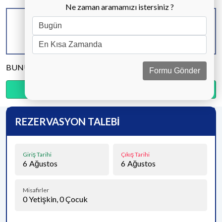
Ne zaman aramamızı istersiniz ?
KAPASİTE
BANYO & WC
YATAK ODASI
8 KİŞİ
4 ADET
4 ADET
BUNU PAYLAŞ
Formu Gönder
Ödemenin %20’sini şimdi, kalanını kapıda öde.
REZERVASYON TALEBİ
Giriş Tarihi
Çıkış Tarihi
6
Ağustos
6
Ağustos
Misafirler
0
Yetişkin,
0
Çocuk