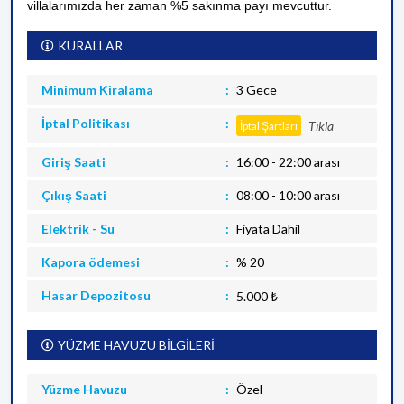
villalarımızda her zaman %5 sakınma payı mevcuttur.
KURALLAR
Minimum Kiralama
3 Gece
İptal Politikası
Tıkla
İptal Şartları
Giriş Saati
16:00 - 22:00 arası
Çıkış Saati
08:00 - 10:00 arası
Elektrik - Su
Fiyata Dahil
Kapora ödemesi
% 20
Hasar Depozitosu
5.000 ₺
YÜZME HAVUZU BİLGİLERİ
Yüzme Havuzu
Özel