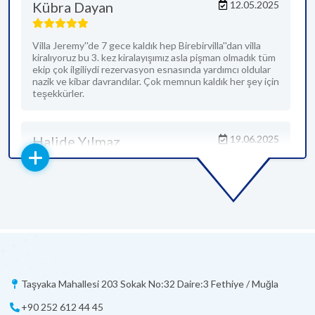
Kübra Dayan
12.05.2025
Villa Jeremy''de 7 gece kaldık hep Birebirvilla''dan villa
kiralıyoruz bu 3. kez kiralayışımız asla pişman olmadık tüm
ekip çok ilgiliydi rezervasyon esnasında yardımcı oldular
nazik ve kibar davrandılar. Çok memnun kaldık her şey için
teşekkürler.
Halide Yılmaz
19.06.2025
Herşey çok güzeldi. Birebirvilla ekibine teşekkür ederiz.
Cengiz Efe Aras
12.11.2023
Çok guzel
Taşyaka Mahallesi 203 Sokak No:32 Daire:3 Fethiye / Muğla
+90 252 612 44 45
Çağrı öcal
9.07.2023