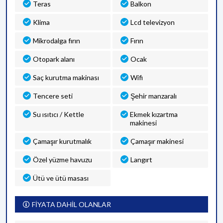
Teras
Balkon
Klima
Lcd televizyon
Mikrodalga fırın
Fırın
Otopark alanı
Ocak
Saç kurutma makinası
Wifi
Tencere seti
Şehir manzaralı
Su ısıtıcı / Kettle
Ekmek kızartma
makinesi
Çamaşır kurutmalık
Çamaşır makinesi
Özel yüzme havuzu
Langırt
Ütü ve ütü masası
FİYATA DAHİL OLANLAR