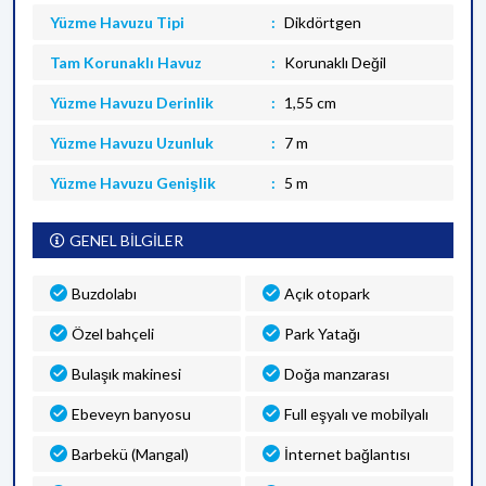
Yüzme Havuzu Tipi
Dikdörtgen
Tam Korunaklı Havuz
Korunaklı Değil
Yüzme Havuzu Derinlik
1,55 cm
Yüzme Havuzu Uzunluk
7 m
Yüzme Havuzu Genişlik
5 m
GENEL BİLGİLER
Buzdolabı
Açık otopark
Özel bahçeli
Park Yatağı
Bulaşık makinesi
Doğa manzarası
Ebeveyn banyosu
Full eşyalı ve mobilyalı
Barbekü (Mangal)
İnternet bağlantısı