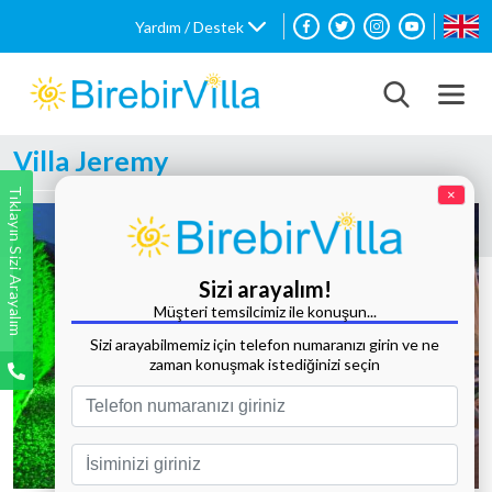
Yardım / Destek
Villa Jeremy
Tıklayın Sizi Arayalım
×
Sizi arayalım!
Müşteri temsilcimiz ile konuşun...
Sizi arayabilmemiz için telefon numaranızı girin ve ne
zaman konuşmak istediğinizi seçin
Tüm Fotoğrafları Göster