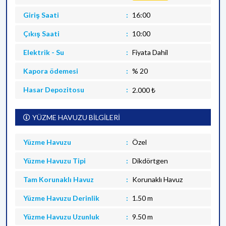
Giriş Saati
16:00
Çıkış Saati
10:00
Elektrik - Su
Fiyata Dahil
Kapora ödemesi
% 20
Hasar Depozitosu
2.000 ₺
YÜZME HAVUZU BİLGİLERİ
Yüzme Havuzu
Özel
Yüzme Havuzu Tipi
Dikdörtgen
Tam Korunaklı Havuz
Korunaklı Havuz
Yüzme Havuzu Derinlik
1.50 m
Yüzme Havuzu Uzunluk
9.50 m