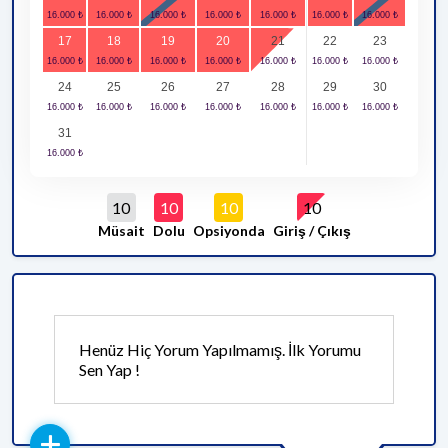
17
18
19
20
21
22
23
24
25
26
27
28
29
30
31
10
10
10
10
Müsait
Dolu
Opsiyonda
Giriş / Çıkış
Henüz Hiç Yorum Yapılmamış. İlk Yorumu
Sen Yap !