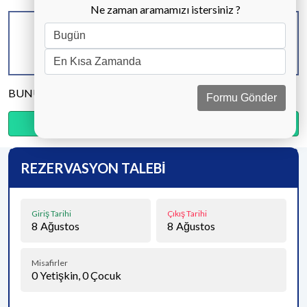
Ne zaman aramamızı istersiniz ?
KAPASİTE
BANYO & WC
YATAK ODASI
5 KİŞİ
2 ADET
2 ADET
BUNU PAYLAŞ
Formu Gönder
Ödemenin %20’sini şimdi, kalanını kapıda öde.
REZERVASYON TALEBİ
Giriş Tarihi
Çıkış Tarihi
8
Ağustos
8
Ağustos
Misafirler
0
Yetişkin,
0
Çocuk