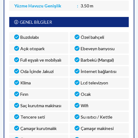
Yüzme Havuzu Genişlik
3.50 m
GENEL BİLGİLER
Buzdolabı
Özel bahçeli
Açık otopark
Ebeveyn banyosu
Full eşyalı ve mobilyalı
Barbekü (Mangal)
Oda İçinde Jakuzi
İnternet bağlantısı
Klima
Lcd televizyon
Fırın
Ocak
Saç kurutma makinası
Wifi
Tencere seti
Su ısıtıcı / Kettle
Çamaşır kurutmalık
Çamaşır makinesi