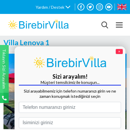
Yardım / Destek
Villa Lenova 1
Tıklayın Sizi Arayalım
×
Sizi arayalım!
Müşteri temsilcimiz ile konuşun...
Sizi arayabilmemiz için telefon numaranızı girin ve ne
zaman konuşmak istediğinizi seçin
Tüm Fotoğrafları Göster