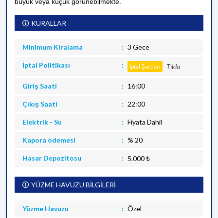
büyük veya küçük görünebilmekte.
KURALLAR
Minimum Kiralama
3 Gece
İptal Politikası
Tıkla
İptal Şartları
Giriş Saati
16:00
Çıkış Saati
22:00
Elektrik - Su
Fiyata Dahil
Kapora ödemesi
% 20
Hasar Depozitosu
5.000 ₺
YÜZME HAVUZU BİLGİLERİ
Yüzme Havuzu
Özel