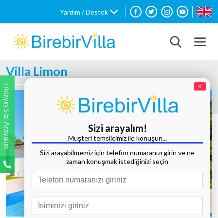
Yardım / Destek
Villa Limon
Tıklayın Sizi Arayalım
×
Sizi arayalım!
Müşteri temsilcimiz ile konuşun...
Sizi arayabilmemiz için telefon numaranızı girin ve ne
zaman konuşmak istediğinizi seçin
Tüm Fotoğrafları Göster