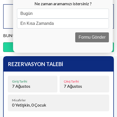
Ne zaman aramamızı istersiniz ?
KAPASİTE
BANYO & WC
YATAK ODASI
4 KİŞİ
2 ADET
2 ADET
BUNU PAYLAŞ
Formu Gönder
Ödemenin %20’sini şimdi, kalanını kapıda öde.
REZERVASYON TALEBİ
Giriş Tarihi
Çıkış Tarihi
7
Ağustos
7
Ağustos
Misafirler
0
Yetişkin,
0
Çocuk