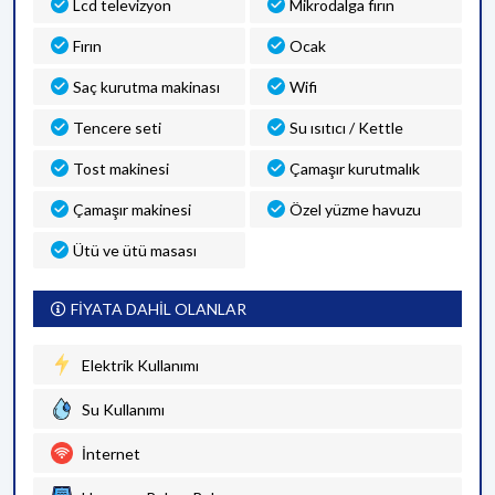
Lcd televizyon
Mikrodalga fırın
Fırın
Ocak
Saç kurutma makinası
Wifi
Tencere seti
Su ısıtıcı / Kettle
Tost makinesi
Çamaşır kurutmalık
Çamaşır makinesi
Özel yüzme havuzu
Ütü ve ütü masası
FİYATA DAHİL OLANLAR
Elektrik Kullanımı
Su Kullanımı
İnternet