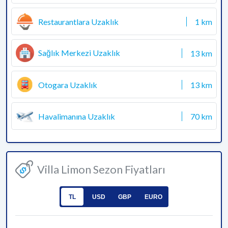
Restaurantlara Uzaklık
1 km
Sağlık Merkezi Uzaklık
13 km
Otogara Uzaklık
13 km
Havalimanına Uzaklık
70 km
Villa Limon Sezon Fiyatları
TL
USD
GBP
EURO