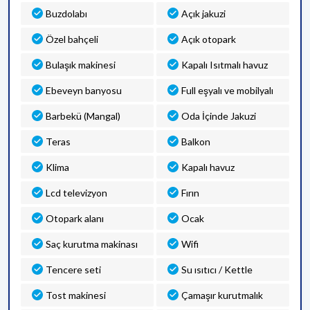
Buzdolabı
Açık jakuzi
Özel bahçeli
Açık otopark
Bulaşık makinesi
Kapalı Isıtmalı havuz
Ebeveyn banyosu
Full eşyalı ve mobilyalı
Barbekü (Mangal)
Oda İçinde Jakuzi
Teras
Balkon
Klima
Kapalı havuz
Lcd televizyon
Fırın
Otopark alanı
Ocak
Saç kurutma makinası
Wifi
Tencere seti
Su ısıtıcı / Kettle
Tost makinesi
Çamaşır kurutmalık