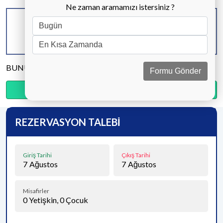
Ne zaman aramamızı istersiniz ?
KAPASİTE
BANYO & WC
YATAK ODASI
8 KİŞİ
4 ADET
4 ADET
BUNU PAYLAŞ
Formu Gönder
Ödemenin %25’sini şimdi, kalanını kapıda öde.
REZERVASYON TALEBİ
Giriş Tarihi
Çıkış Tarihi
7
Ağustos
7
Ağustos
Misafirler
0
Yetişkin,
0
Çocuk