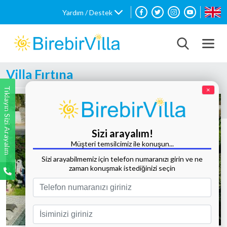
Yardım / Destek
Villa Fırtına
Tıklayın Sizi Arayalım
×
Sizi arayalım!
Müşteri temsilcimiz ile konuşun...
Sizi arayabilmemiz için telefon numaranızı girin ve ne
zaman konuşmak istediğinizi seçin
Tüm Fotoğrafları Göster