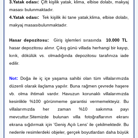
3.Yatak odası:
Çift kişilik
yatak, klima, elbise dolabı, makyaj
masası bulunmaktadır.
4.Yatak odası:
Tek kişilik iki tane yatak,klima, elbise dolabı,
makyaj masasıbulunmaktadır.
Hasar depozitosu:
Giriş işlemleri sırasında
10.000 TL
hasar depozitosu alınır. Çıkış günü villada herhangi bir kayıp,
kırık, dökülük vs. olmadığında depozitosu tarafınıza iade
edilir.
Not:
Doğa ile iç içe yaşama sahibi olan tüm villalarımızda
düzenli olarak ilaçlama yapılır. Buna rağmen çevrede haşere
vb. olma ihtimali vardır. Havuzun korunaklı villalarımızda
kesinlikle %100 görünmeme garantisi vermemekteyiz. Bu
villalarımızda her zaman %10 sakınma payı
mevcuttur.
Sitemizde bulunan villa fotoğraflarının ekranı
ekrana sığdırmak için 'Geniş Açılı Lens' ile çekilmektedir. Bu
nedenle resimlerdeki objeler, gerçek boyutlardan daha büyük