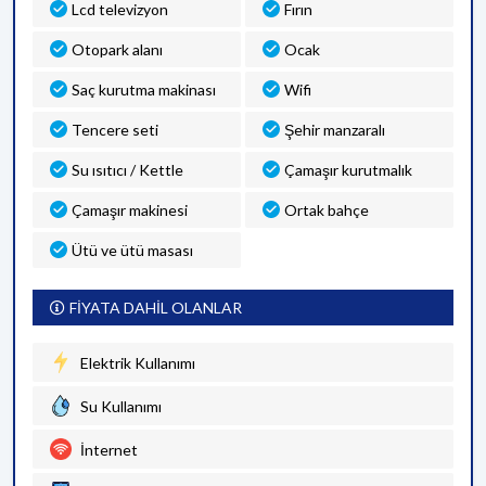
Lcd televizyon
Fırın
Otopark alanı
Ocak
Saç kurutma makinası
Wifi
Tencere seti
Şehir manzaralı
Su ısıtıcı / Kettle
Çamaşır kurutmalık
Çamaşır makinesi
Ortak bahçe
Ütü ve ütü masası
FİYATA DAHİL OLANLAR
Elektrik Kullanımı
Su Kullanımı
İnternet