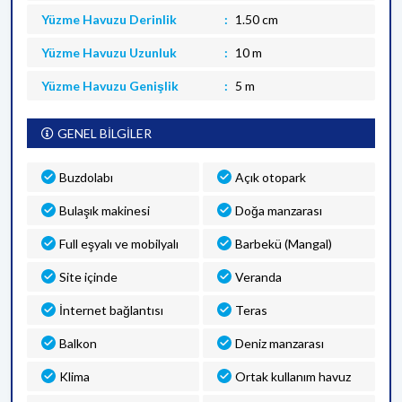
Yüzme Havuzu Derinlik
1.50 cm
Yüzme Havuzu Uzunluk
10 m
Yüzme Havuzu Genişlik
5 m
GENEL BİLGİLER
Buzdolabı
Açık otopark
Bulaşık makinesi
Doğa manzarası
Full eşyalı ve mobilyalı
Barbekü (Mangal)
Site içinde
Veranda
İnternet bağlantısı
Teras
Balkon
Deniz manzarası
Klima
Ortak kullanım havuz