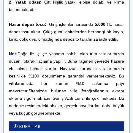
2. Yatak odası:
Çift kişilik yatak, elbise dolabı ve klima
bulunmaktadır.
Hasar depozitosu:
Giriş işlemleri sırasında
5.000 TL
hasar
depozitosu alınır. Çıkış günü dairelerden herhangi bir kayıp,
kırık, dökük vs. olmadığında depozito tarafınıza iade edilir.
Not:
Doğa ile iç içe yaşama sahibi olan tüm villalarımızda
düzenli olarak ilaçlama yapılır. Buna rağmen çevrede haşere
vb. olma ihtimali vardır. Havuzun korunaklı villalarımızda
kesinlikle %100 görünmeme garantisi vermemekteyiz. Bu
villalarımızda her zaman %10 sakınma payı
mevcuttur.
Sitemizde bulunan villa fotoğraflarının ekranı
ekrana sığdırmak için 'Geniş Açılı Lens' ile çekilmektedir. Bu
nedenle resimlerdeki objeler, gerçek boyutlardan daha büyük
veya küçük görünebilmekte.
KURALLAR