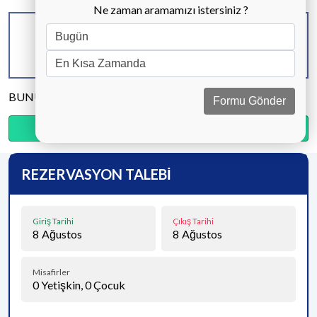
Ne zaman aramamızı istersiniz ?
KAPASİTE
BANYO & WC
YATAK ODASI
4 KİŞİ
1 ADET
2 ADET
BUNU PAYLAŞ
Formu Gönder
Ödemenin %20’sini şimdi, kalanını kapıda öde.
REZERVASYON TALEBİ
Giriş Tarihi
Çıkış Tarihi
8
Ağustos
8
Ağustos
Misafirler
0
Yetişkin,
0
Çocuk