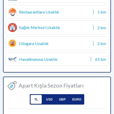
Restaurantlara Uzaklık
1 km
Sağlık Merkezi Uzaklık
2 km
Otogara Uzaklık
2 km
Havalimanına Uzaklık
65 km
Apart Kışla Sezon Fiyatları
TL
USD
GBP
EURO