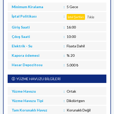
Minimum Kiralama
5 Gece
İptal Politikası
Tıkla
İptal Şartları
Giriş Saati
16:00
Çıkış Saati
10:00
Elektrik - Su
Fiyata Dahil
Kapora ödemesi
% 20
Hasar Depozitosu
5.000 ₺
YÜZME HAVUZU BİLGİLERİ
Yüzme Havuzu
Ortak
Yüzme Havuzu Tipi
Dikdörtgen
Tam Korunaklı Havuz
Korunaklı Değil