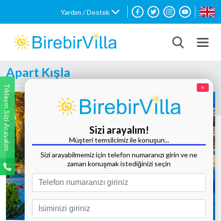
Yardım / Destek
Apart Kışla
Tıklayın Sizi Arayalım
×
Sizi arayalım!
Müşteri temsilcimiz ile konuşun...
Sizi arayabilmemiz için telefon numaranızı girin ve ne
zaman konuşmak istediğinizi seçin
Tüm Fotoğrafları Göster