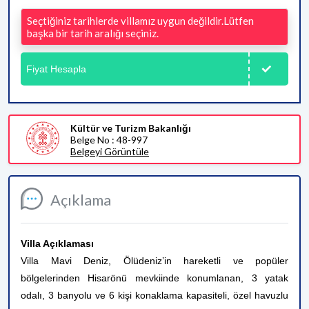
Seçtiğiniz tarihlerde villamız uygun değildir.Lütfen
başka bir tarih aralığı seçiniz.
Fiyat Hesapla
Kültür ve Turizm Bakanlığı
Belge No : 48-997
Belgeyi Görüntüle
Açıklama
Villa Açıklaması
Villa Mavi Deniz, Ölüdeniz’in hareketli ve popüler
bölgelerinden Hisarönü mevkiinde konumlanan, 3 yatak
odalı, 3 banyolu ve 6 kişi konaklama kapasiteli, özel havuzlu