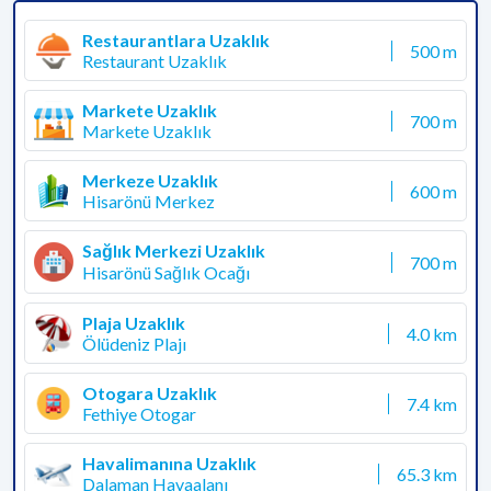
Restaurantlara Uzaklık
500 m
Restaurant Uzaklık
Markete Uzaklık
700 m
Markete Uzaklık
Merkeze Uzaklık
600 m
Hisarönü Merkez
Sağlık Merkezi Uzaklık
700 m
Hisarönü Sağlık Ocağı
Plaja Uzaklık
4.0 km
Ölüdeniz Plajı
Otogara Uzaklık
7.4 km
Fethiye Otogar
Havalimanına Uzaklık
65.3 km
Dalaman Havaalanı