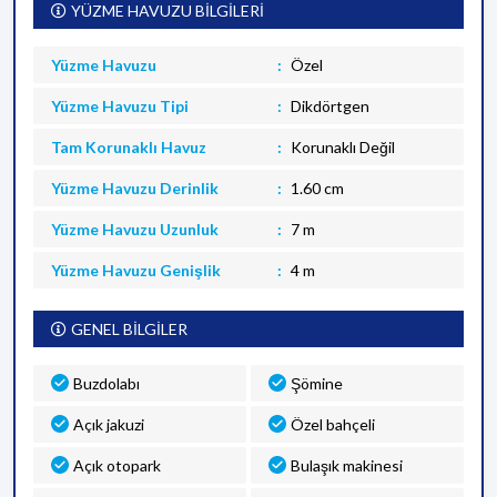
YÜZME HAVUZU BİLGİLERİ
Yüzme Havuzu
Özel
Yüzme Havuzu Tipi
Dikdörtgen
Tam Korunaklı Havuz
Korunaklı Değil
Yüzme Havuzu Derinlik
1.60 cm
Yüzme Havuzu Uzunluk
7 m
Yüzme Havuzu Genişlik
4 m
GENEL BİLGİLER
Buzdolabı
Şömine
Açık jakuzi
Özel bahçeli
Açık otopark
Bulaşık makinesi