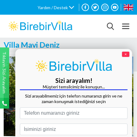
Yardım / Destek
Villa Mavi Deniz
Tıklayın Sizi Arayalım
×
Sizi arayalım!
Müşteri temsilcimiz ile konuşun...
Sizi arayabilmemiz için telefon numaranızı girin ve ne
zaman konuşmak istediğinizi seçin
Tüm Fotoğrafları Göster