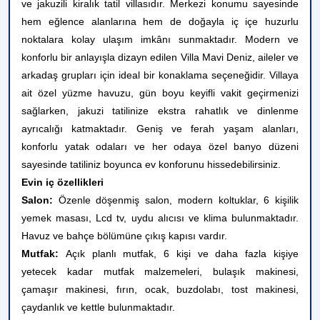
ve jakuzili kiralık tatil villasıdır. Merkezi konumu sayesinde
hem eğlence alanlarına hem de doğayla iç içe huzurlu
noktalara kolay ulaşım imkânı sunmaktadır.
Modern ve
konforlu bir anlayışla dizayn edilen Villa Mavi Deniz, aileler ve
arkadaş grupları için ideal bir konaklama seçeneğidir. Villaya
ait özel yüzme havuzu, gün boyu keyifli vakit geçirmenizi
sağlarken, jakuzi tatilinize ekstra rahatlık ve dinlenme
ayrıcalığı katmaktadır. Geniş ve ferah yaşam alanları,
konforlu yatak odaları ve her odaya özel banyo düzeni
sayesinde tatiliniz boyunca ev konforunu hissedebilirsiniz.
Evin iç özellikleri
Salon:
Özenle döşenmiş salon, modern koltuklar, 6 kişilik
yemek masası, Lcd tv, uydu alıcısı ve klima bulunmaktadır.
Havuz ve bahçe bölümüne çıkış kapısı vardır.
Mutfak:
Açık planlı mutfak, 6 kişi ve daha fazla kişiye
yetecek kadar mutfak malzemeleri, bulaşık makinesi,
çamaşır makinesi, fırın, ocak, buzdolabı, tost makinesi,
çaydanlık ve kettle bulunmaktadır.