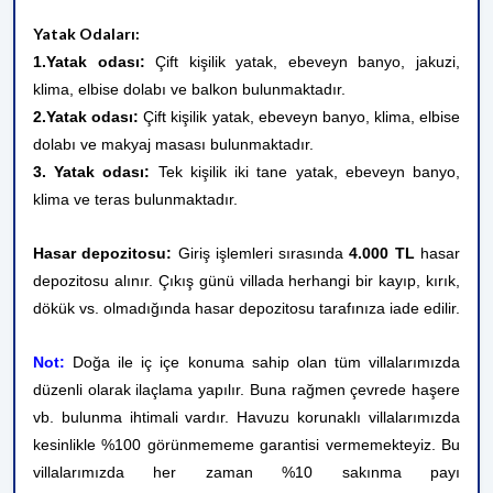
Yatak Odaları:
1.Yatak odası:
Çift kişilik yatak, ebeveyn banyo, jakuzi,
klima, elbise dolabı ve balkon bulunmaktadır.
2.Yatak odası:
Çift kişilik yatak, ebeveyn banyo, klima, elbise
dolabı ve makyaj masası bulunmaktadır.
3. Yatak odası:
Tek kişilik iki tane yatak, e
beveyn banyo,
k
lima
ve teras bulunmaktadır.
Hasar depozitosu:
Giriş işlemleri sırasında
4.000 TL
hasar
depozitosu alınır. Çıkış günü villada herhangi bir kayıp, kırık,
dökük vs. olmadığında hasar depozitosu tarafınıza iade edilir.
Not:
Doğa ile iç içe konuma sahip olan tüm villalarımızda
düzenli olarak ilaçlama yapılır. Buna rağmen çevrede haşere
vb. bulunma ihtimali vardır. Havuzu korunaklı villalarımızda
kesinlikle %100 görünmememe garantisi vermemekteyiz. Bu
villalarımızda her zaman %10 sakınma payı