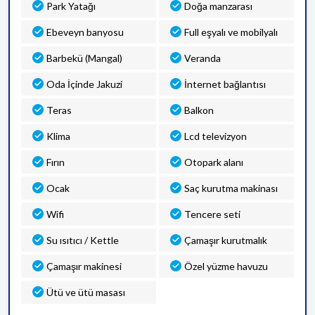
Park Yatağı
Doğa manzarası
Ebeveyn banyosu
Full eşyalı ve mobilyalı
Barbekü (Mangal)
Veranda
Oda İçinde Jakuzi
İnternet bağlantısı
Teras
Balkon
Klima
Lcd televizyon
Fırın
Otopark alanı
Ocak
Saç kurutma makinası
Wifi
Tencere seti
Su ısıtıcı / Kettle
Çamaşır kurutmalık
Çamaşır makinesi
Özel yüzme havuzu
Ütü ve ütü masası