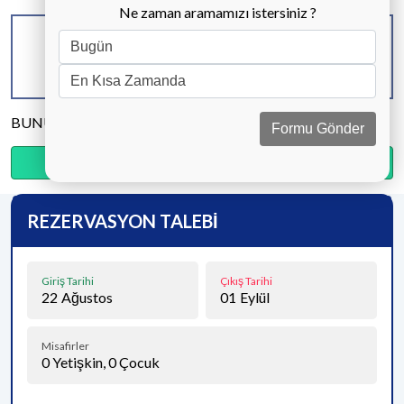
Ne zaman aramamızı istersiniz ?
KAPASİTE
BANYO & WC
YATAK ODASI
6 KİŞİ
3 ADET
3 ADET
BUNU PAYLAŞ
Formu Gönder
Ödemenin %20’sini şimdi, kalanını kapıda öde.
REZERVASYON TALEBİ
Giriş Tarihi
Çıkış Tarihi
22
Ağustos
01
Eylül
Misafirler
0
Yetişkin,
0
Çocuk