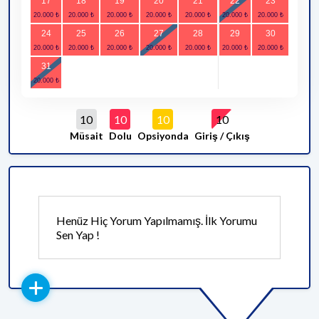
17
18
19
20
21
22
23
24
25
26
27
28
29
30
31
10
10
10
10
Müsait
Dolu
Opsiyonda
Giriş / Çıkış
Henüz Hiç Yorum Yapılmamış. İlk Yorumu
Sen Yap !