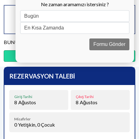
Ne zaman aramamızı istersiniz ?
KAPASİTE
BANYO & WC
YATAK ODASI
8 KİŞİ
4 ADET
4 ADET
BUNU PAYLAŞ
Formu Gönder
Ödemenin %15’sini şimdi, kalanını kapıda öde.
REZERVASYON TALEBİ
Giriş Tarihi
Çıkış Tarihi
8
Ağustos
8
Ağustos
Misafirler
0
Yetişkin,
0
Çocuk