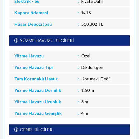
Elektrik - Su
Fiyata Dahil
Kapora ödemesi
% 15
Hasar Depozitosu
510.302 TL
YÜZME HAVUZU BİLGİLERİ
Yüzme Havuzu
Özel
Yüzme Havuzu Tipi
Dikdörtgen
Tam Korunaklı Havuz
Korunaklı Değil
Yüzme Havuzu Derinlik
1.50 m
Yüzme Havuzu Uzunluk
8 m
Yüzme Havuzu Genişlik
4 m
GENEL BİLGİLER