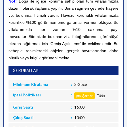
Not:
Doğa ile iç içe konuma sahip olan tüm villalarımızda
düzenli olarak ilaçlama yapılır. Buna rağmen çevrede haşere
vb. bulunma ihtimali vardır. Havuzu korunaklı villalarımızda
kesinlikle %100 görünmememe garantisi vermemekteyiz. Bu
villalarımızda her zaman %10 sakınma payı
mevcuttur.
Sitemizde bulunan villa fotoğraflarının, görüntüyü
ekrana sığdırmak için ’Geniş Açılı Lens’ ile çekilmektedir. Bu
sebeple resimlerdeki objeler, gerçek boyutlarından daha
büyük veya küçük görünebilmekte.
KURALLAR
Minimum Kiralama
3 Gece
İptal Politikası
Tıkla
İptal Şartları
Giriş Saati
16:00
Çıkış Saati
10:00