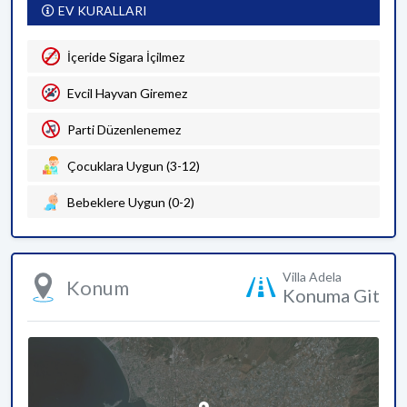
EV KURALLARI
İçeride Sigara İçilmez
Evcil Hayvan Giremez
Parti Düzenlenemez
Çocuklara Uygun (3-12)
Bebeklere Uygun (0-2)
Villa Adela
Konum
Konuma Git