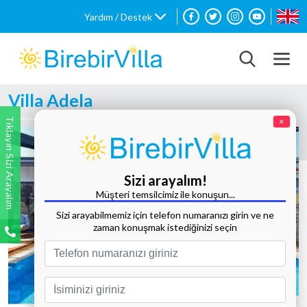
Yardım / Destek
Villa Adela
Tıklayın Sizi Arayalım
×
Sizi arayalım!
Müşteri temsilcimiz ile konuşun...
Sizi arayabilmemiz için telefon numaranızı girin ve ne
zaman konuşmak istediğinizi seçin
Tüm Fotoğrafları Göster