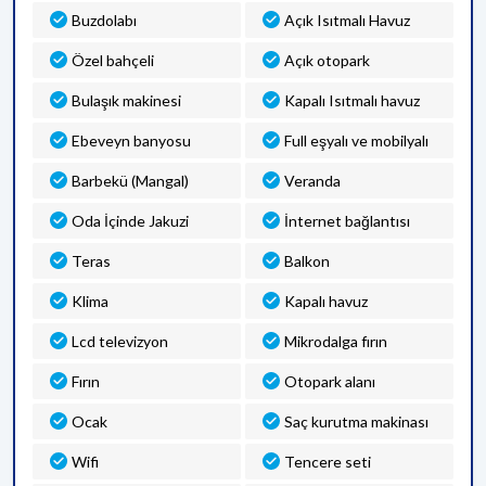
Buzdolabı
Açık Isıtmalı Havuz
Özel bahçeli
Açık otopark
Bulaşık makinesi
Kapalı Isıtmalı havuz
Ebeveyn banyosu
Full eşyalı ve mobilyalı
Barbekü (Mangal)
Veranda
Oda İçinde Jakuzi
İnternet bağlantısı
Teras
Balkon
Klima
Kapalı havuz
Lcd televizyon
Mikrodalga fırın
Fırın
Otopark alanı
Ocak
Saç kurutma makinası
Wifi
Tencere seti