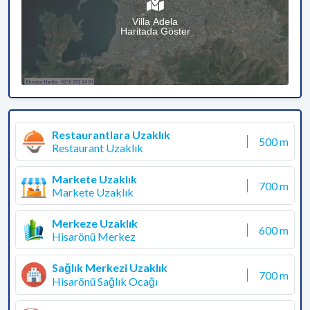
Villa Adela
Haritada Göster
Restaurantlara Uzaklık
500 m
Restaurant Uzaklık
Markete Uzaklık
700 m
Markete Uzaklık
Merkeze Uzaklık
600 m
Hisarönü Merkez
Sağlık Merkezi Uzaklık
700 m
Hisarönü Sağlık Ocağı