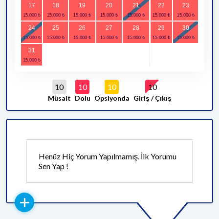
17
18
19
20
21
22
23
24
25
26
27
28
29
30
31
10
10
10
10
Müsait
Dolu
Opsiyonda
Giriş / Çıkış
Henüz Hiç Yorum Yapılmamış. İlk Yorumu
Sen Yap !