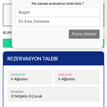
Ne zaman aramamızı istersiniz ?
KAPASİTE
BANYO & WC
YATAK ODASI
8 KİŞİ
4 ADET
4 ADET
BUNU PAYLAŞ
Formu Gönder
Ödemenin %20’sini şimdi, kalanını kapıda öde.
REZERVASYON TALEBİ
Giriş Tarihi
Çıkış Tarihi
6
Ağustos
6
Ağustos
Misafirler
0
Yetişkin,
0
Çocuk