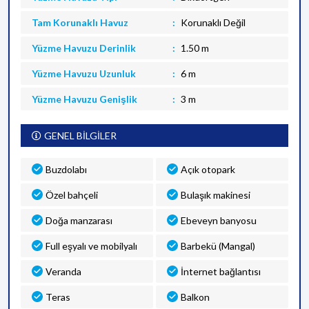
Tam Korunaklı Havuz
Korunaklı Değil
Yüzme Havuzu Derinlik
1.50 m
Yüzme Havuzu Uzunluk
6 m
Yüzme Havuzu Genişlik
3 m
GENEL BİLGİLER
Buzdolabı
Açık otopark
Özel bahçeli
Bulaşık makinesi
Doğa manzarası
Ebeveyn banyosu
Full eşyalı ve mobilyalı
Barbekü (Mangal)
Veranda
İnternet bağlantısı
Teras
Balkon