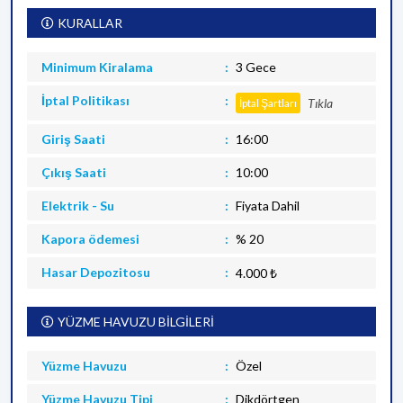
KURALLAR
Minimum Kiralama
3 Gece
İptal Politikası
Tıkla
İptal Şartları
Giriş Saati
16:00
Çıkış Saati
10:00
Elektrik - Su
Fiyata Dahil
Kapora ödemesi
% 20
Hasar Depozitosu
4.000 ₺
YÜZME HAVUZU BİLGİLERİ
Yüzme Havuzu
Özel
Yüzme Havuzu Tipi
Dikdörtgen