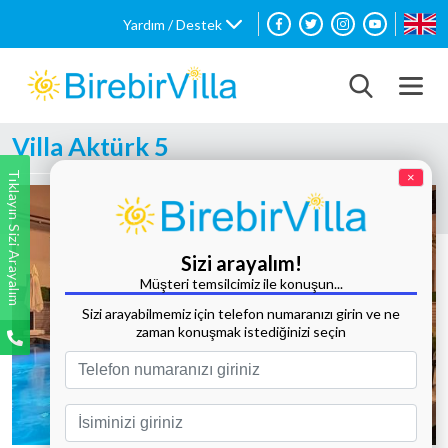
Yardım / Destek
Villa Aktürk 5
Tıklayın Sizi Arayalım
×
Sizi arayalım!
Müşteri temsilcimiz ile konuşun...
Sizi arayabilmemiz için telefon numaranızı girin ve ne
zaman konuşmak istediğinizi seçin
Tüm Fotoğrafları Göster