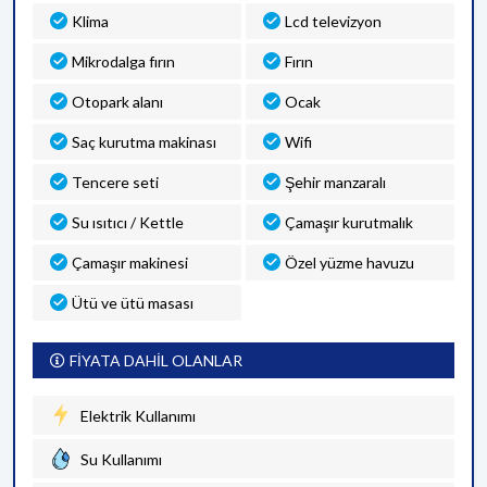
Klima
Lcd televizyon
Mikrodalga fırın
Fırın
Otopark alanı
Ocak
Saç kurutma makinası
Wifi
Tencere seti
Şehir manzaralı
Su ısıtıcı / Kettle
Çamaşır kurutmalık
Çamaşır makinesi
Özel yüzme havuzu
Ütü ve ütü masası
FİYATA DAHİL OLANLAR
Elektrik Kullanımı
Su Kullanımı