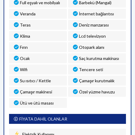
Full eşyalı ve mobilyalı
Barbekü (Mangal)
Veranda
İnternet bağlantısı
Teras
Deniz manzarası
Klima
Lcd televizyon
Fırın
Otopark alanı
Ocak
Saç kurutma makinası
Wifi
Tencere seti
Su ısıtıcı / Kettle
Çamaşır kurutmalık
Çamaşır makinesi
Özel yüzme havuzu
Ütü ve ütü masası
FİYATA DAHİL OLANLAR
Elektrik Kullanımı