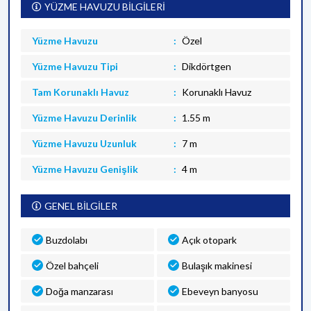
YÜZME HAVUZU BİLGİLERİ
Yüzme Havuzu
Özel
Yüzme Havuzu Tipi
Dikdörtgen
Tam Korunaklı Havuz
Korunaklı Havuz
Yüzme Havuzu Derinlik
1.55 m
Yüzme Havuzu Uzunluk
7 m
Yüzme Havuzu Genişlik
4 m
GENEL BİLGİLER
Buzdolabı
Açık otopark
Özel bahçeli
Bulaşık makinesi
Doğa manzarası
Ebeveyn banyosu