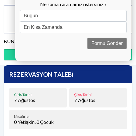
Ne zaman aramamızı istersiniz ?
KAPASİTE
BANYO & WC
YATAK ODASI
6 KİŞİ
3 ADET
3 ADET
BUNU PAYLAŞ
Formu Gönder
Ödemenin %20’sini şimdi, kalanını kapıda öde.
REZERVASYON TALEBİ
Giriş Tarihi
Çıkış Tarihi
7
Ağustos
7
Ağustos
Misafirler
0
Yetişkin,
0
Çocuk