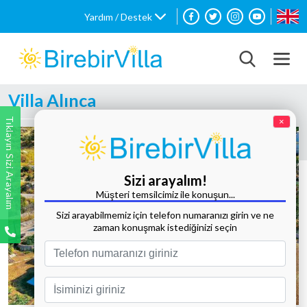
Yardım / Destek
Villa Alınca
Tıklayın Sizi Arayalım
×
Sizi arayalım!
Müşteri temsilcimiz ile konuşun...
Sizi arayabilmemiz için telefon numaranızı girin ve ne
zaman konuşmak istediğinizi seçin
Tüm Fotoğrafları Göster