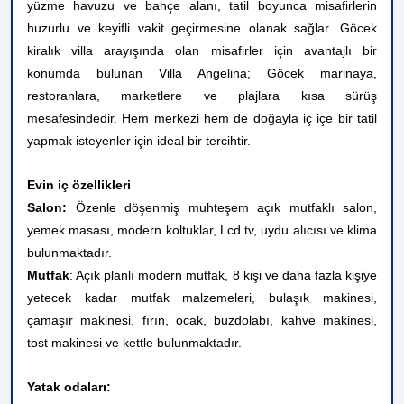
yüzme havuzu ve bahçe alanı, tatil boyunca misafirlerin
huzurlu ve keyifli vakit geçirmesine olanak sağlar. Göcek
kiralık villa arayışında olan misafirler için avantajlı bir
konumda bulunan Villa Angelina; Göcek marinaya,
restoranlara, marketlere ve plajlara kısa sürüş
mesafesindedir. Hem merkezi hem de doğayla iç içe bir tatil
yapmak isteyenler için ideal bir tercihtir.
Evin iç özellikleri
Salon:
Özenle döşenmiş muhteşem açık mutfaklı salon,
yemek masası, modern koltuklar, Lcd tv, uydu alıcısı ve klima
bulunmaktadır.
Mutfak
: Açık planlı modern mutfak, 8 kişi ve daha fazla kişiye
yetecek kadar mutfak malzemeleri, bulaşık makinesi,
çamaşır makinesi, fırın, ocak, buzdolabı, kahve makinesi,
tost makinesi ve kettle bulunmaktadır.
Yatak odaları: