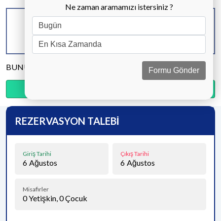
Ne zaman aramamızı istersiniz ?
KAPASİTE
BANYO & WC
YATAK ODASI
8 KİŞİ
4 ADET
4 ADET
BUNU PAYLAŞ
Formu Gönder
Ödemenin %35’sini şimdi, kalanını kapıda öde.
REZERVASYON TALEBİ
Giriş Tarihi
Çıkış Tarihi
6
Ağustos
6
Ağustos
Misafirler
0
Yetişkin,
0
Çocuk