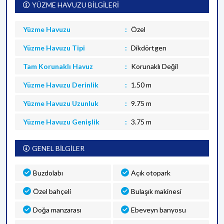
YÜZME HAVUZU BİLGİLERİ
Yüzme Havuzu
Özel
Yüzme Havuzu Tipi
Dikdörtgen
Tam Korunaklı Havuz
Korunaklı Değil
Yüzme Havuzu Derinlik
1.50 m
Yüzme Havuzu Uzunluk
9.75 m
Yüzme Havuzu Genişlik
3.75 m
GENEL BİLGİLER
Buzdolabı
Açık otopark
Özel bahçeli
Bulaşık makinesi
Doğa manzarası
Ebeveyn banyosu