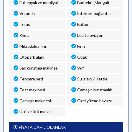
Full eşyalı ve mobilyalı
Barbekü (Mangal)
Veranda
İnternet bağlantısı
Teras
Balkon
Klima
Lcd televizyon
Mikrodalga fırın
Fırın
Otopark alanı
Ocak
Saç kurutma makinası
Wifi
Tencere seti
Su ısıtıcı / Kettle
Tost makinesi
Çamaşır kurutmalık
Çamaşır makinesi
Özel yüzme havuzu
Ütü ve ütü masası
FİYATA DAHİL OLANLAR