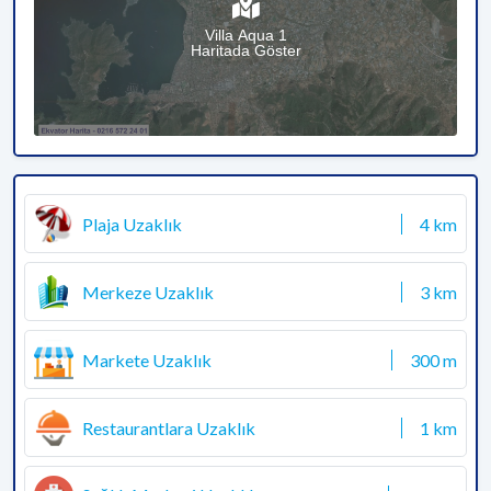
Villa Aqua 1
Haritada Göster
Plaja Uzaklık
4 km
Merkeze Uzaklık
3 km
Markete Uzaklık
300 m
Restaurantlara Uzaklık
1 km