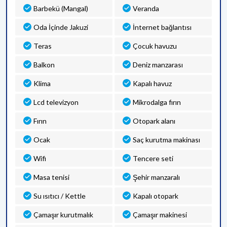
Barbekü (Mangal)
Veranda
Oda İçinde Jakuzi
İnternet bağlantısı
Teras
Çocuk havuzu
Balkon
Deniz manzarası
Klima
Kapalı havuz
Lcd televizyon
Mikrodalga fırın
Fırın
Otopark alanı
Ocak
Saç kurutma makinası
Wifi
Tencere seti
Masa tenisi
Şehir manzaralı
Su ısıtıcı / Kettle
Kapalı otopark
Çamaşır kurutmalık
Çamaşır makinesi