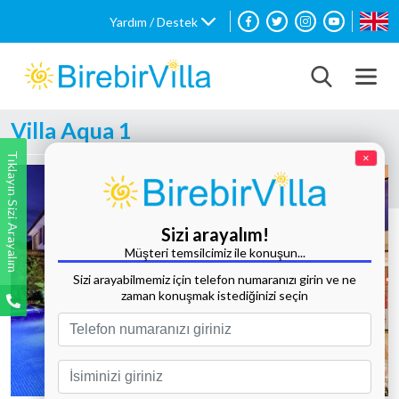
Yardım / Destek
Villa Aqua 1
Tıklayın Sizi Arayalım
×
Sizi arayalım!
Müşteri temsilcimiz ile konuşun...
Sizi arayabilmemiz için telefon numaranızı girin ve ne
zaman konuşmak istediğinizi seçin
Tüm Fotoğrafları Göster