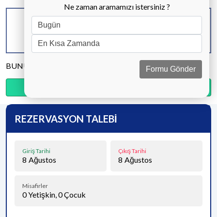
Ne zaman aramamızı istersiniz ?
KAPASİTE
BANYO & WC
YATAK ODASI
8 KİŞİ
4 ADET
4 ADET
BUNU PAYLAŞ
Formu Gönder
Ödemenin %20’sini şimdi, kalanını kapıda öde.
REZERVASYON TALEBİ
Giriş Tarihi
Çıkış Tarihi
8
Ağustos
8
Ağustos
Misafirler
0
Yetişkin,
0
Çocuk