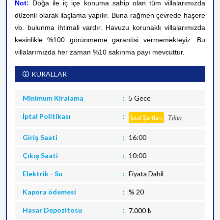
Not:
Doğa ile iç içe konuma sahip olan tüm villalarımızda
düzenli olarak ilaçlama yapılır. Buna rağmen çevrede haşere
vb. bulunma ihtimali vardır. Havuzu korunaklı villalarımızda
kesinlikle %100 görünmeme garantisi vermemekteyiz. Bu
villalarımızda her zaman %10 sakınma payı mevcuttur.
KURALLAR
Minimum Kiralama
5 Gece
İptal Politikası
Tıkla
İptal Şartları
Giriş Saati
16:00
Çıkış Saati
10:00
Elektrik - Su
Fiyata Dahil
Kapora ödemesi
% 20
Hasar Depozitosu
7.000 ₺