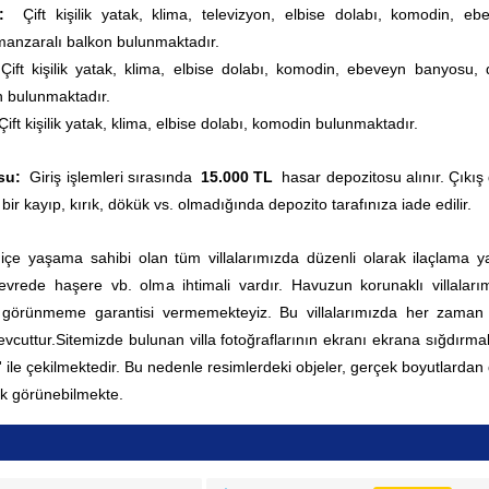
ı:
Çift kişilik yatak, klima, televizyon, elbise dolabı, komodin, eb
manzaralı balkon bulunmaktadır.
:
Çift kişilik yatak, klima, elbise dolabı, komodin, ebeveyn banyosu, 
n bulunmaktadır.
Çift kişilik yatak, klima, elbise dolabı, komodin bulunmaktadır.
su:
Giriş işlemleri sırasında
15.000 TL
hasar depozitosu alınır. Çıkış
 bir kayıp, kırık, dökük vs. olmadığında depozito tarafınıza iade edilir.
 içe yaşama sahibi olan tüm villalarımızda düzenli olarak ilaçlama yap
rede haşere vb. olma ihtimali vardır. Havuzun korunaklı villaları
0 görünmeme garantisi vermemekteyiz. Bu villalarımızda her zama
vcuttur.
Sitemizde bulunan villa fotoğraflarının ekranı ekrana sığdırmak
' ile çekilmektedir. Bu nedenle resimlerdeki objeler, gerçek boyutlardan
k görünebilmekte.