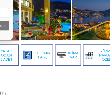
der
YATAK
YÜZM
OTOPARK
KLİMA
ODASI
HAVU
1 Araç
VAR
3 ADET
ÖZE
ama