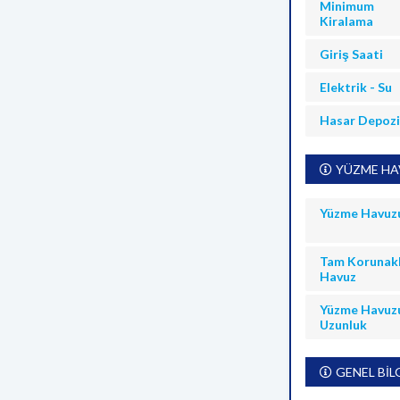
Minimum
Kiralama
Giriş Saati
Elektrik - Su
Hasar Depoz
YÜZME HAV
Yüzme Havuz
Tam Korunakl
Havuz
Yüzme Havuz
Uzunluk
GENEL BİL