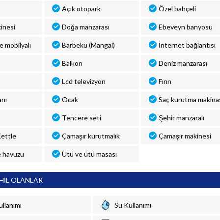
Açık otopark
Özel bahçeli
inesi
Doğa manzarası
Ebeveyn banyosu
ve mobilyalı
Barbekü (Mangal)
İnternet bağlantısı
Balkon
Deniz manzarası
Lcd televizyon
Fırın
anı
Ocak
Saç kurutma makina
Tencere seti
Şehir manzaralı
 Kettle
Çamaşır kurutmalık
Çamaşır makinesi
 havuzu
Ütü ve ütü masası
HİL OLANLAR
ullanımı
Su Kullanımı