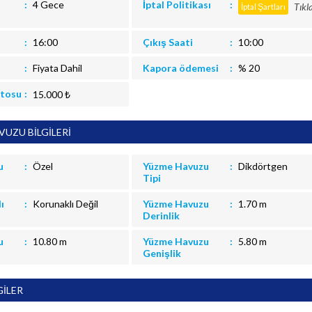
4 Gece
İptal Politikası
Tıkl
İptal Şartları
16:00
Çıkış Saati
10:00
Fiyata Dahil
Kapora ödemesi
% 20
itosu
15.000 ₺
UZU BİLGİLERİ
u
Özel
Yüzme Havuzu
Dikdörtgen
Tipi
ı
Korunaklı Değil
Yüzme Havuzu
1.70 m
Derinlik
u
10.80 m
Yüzme Havuzu
5.80 m
Genişlik
GİLER