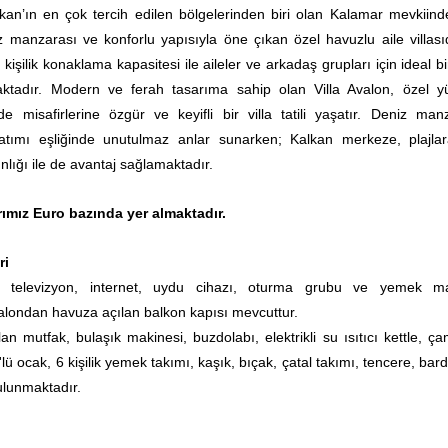
lkan’ın en çok tercih edilen bölgelerinden biri olan Kalamar mevkiind
z manzarası ve konforlu yapısıyla öne çıkan özel havuzlu aile villasıd
kişilik konaklama kapasitesi ile aileler ve arkadaş grupları için ideal bir
maktadır. Modern ve ferah tasarıma sahip olan Villa Avalon, özel 
 misafirlerine özgür ve keyifli bir villa tatili yaşatır. Deniz manz
tımı eşliğinde unutulmaz anlar sunarken; Kalkan merkeze, plajla
nlığı ile de avantaj sağlamaktadır.
arımız Euro bazında yer almaktadır.
ri
elevizyon, internet, uydu cihazı, oturma grubu ve yemek m
londan havuza açılan balkon kapısı mevcuttur.
an mutfak, bulaşık makinesi, buzdolabı, elektrikli su ısıtıcı kettle, ça
4'lü ocak, 6 kişilik yemek takımı, kaşık, bıçak, çatal takımı, tencere, bar
ulunmaktadır.