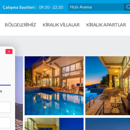
Çalışma Saatleri :
09:30 - 22:30
BÖLGELERİMİZ
KIRALIK VILLALAR
KİRALIK APARTLAR
×
an