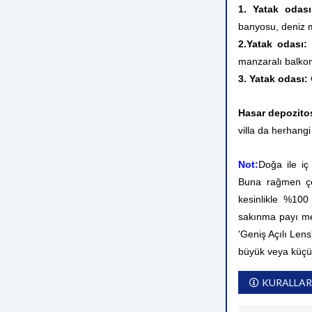
1. Yatak odas
banyosu, deniz 
2.Yatak odası
manzaralı balko
3. Yatak odası:
Hasar depozito
villa da herhangi
Not:
Doğa ile iç
Buna rağmen çev
kesinlikle %10
sakınma payı me
'Geniş Açılı Lens
büyük veya küçü
KURALLAR