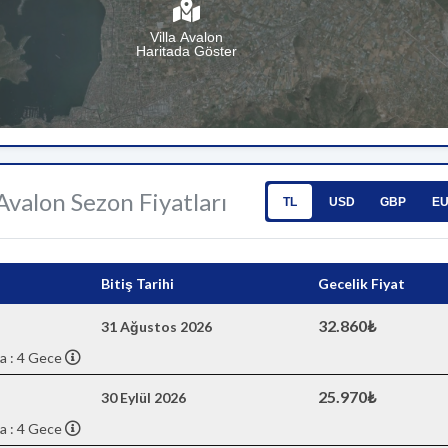
Villa Avalon
Haritada Göster
 Avalon Sezon Fiyatları
TL
USD
GBP
E
Bitiş Tarihi
Gecelik Fiyat
32.860₺
31 Ağustos 2026
a : 4 Gece
25.970₺
30 Eylül 2026
a : 4 Gece