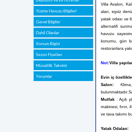
Villa Avalon, Ka
Yüzme Havuzu Bilgileri
alan, eşsiz deni
yatak odası ve 6 
Genel Bilgiler
alternatifi sun
Dahil Olanlar
havuzu sayesinde
konumu, gün ba
Konum Blgisi
restoranlara yakı
Sezon Fiyatları
Not:
Villa yapıl
Müsaitlik Takvimi
Yorumlar
Evin iç özellikle
Salon:
Klima, t
bulunmaktadır.Sa
Mutfak
: Açık pl
makinesi, fırın, 
ve tava takımı b
Yatak Odaları: