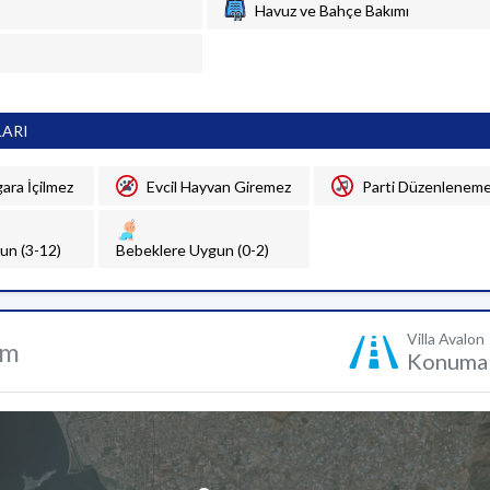
Havuz ve Bahçe Bakımı
LARI
gara İçilmez
Evcil Hayvan Giremez
Parti Düzenlenem
un (3-12)
Bebeklere Uygun (0-2)
Villa Avalon
um
Konuma 