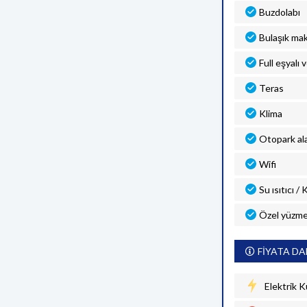
Buzdolabı
Bulaşık mak
Full eşyalı 
Teras
Klima
Otopark al
Wifi
Su ısıtıcı /
Özel yüzme
FİYATA DA
Elektrik K