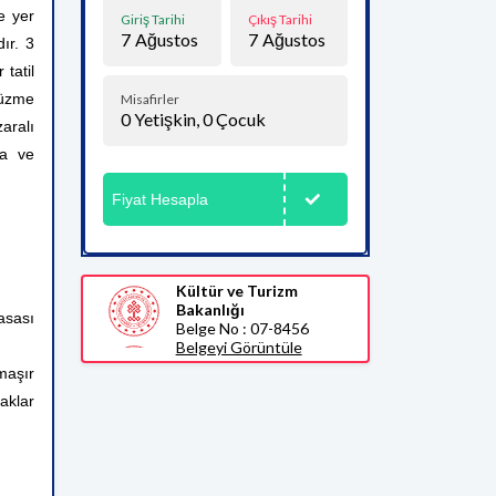
e yer
Giriş Tarihi
Çıkış Tarihi
7
Ağustos
7
Ağustos
ır. 3
 tatil
yüzme
Misafirler
0
Yetişkin,
0
Çocuk
aralı
ra ve
Fiyat Hesapla
Kültür ve Turizm
Bakanlığı
asası
Belge No : 07-8456
Belgeyi Görüntüle
maşır
daklar