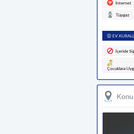
İnternet
Tüpgaz
EV KURAL
İçeride Si
Çocuklara Uyg
Kon