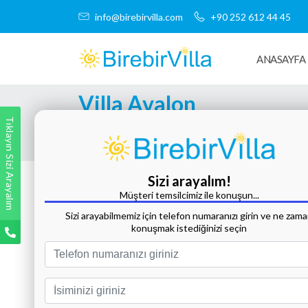
info@birebirvilla.com
+90 252 612 44 45
ANASAYFA
Villa Avalon
Tıklayın Sizi Arayalım
Tüm Fotoğrafları Göster
Sizi arayalım!
Müşteri temsilcimiz ile konuşun...
Sizi arayabilmemiz için telefon numaranızı girin ve ne zam
konuşmak istediğinizi seçin