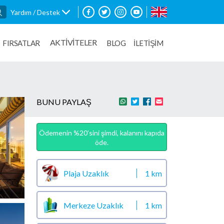
Yardım / Destek
AKTİVİTELER
FIRSATLAR
BLOG
İLETİŞİM
BUNU PAYLAŞ
Ödemenin %20’sini şimdi, kalanını kapıda
öde.
Plaja Uzaklık
1 km
Merkeze Uzaklık
1 km