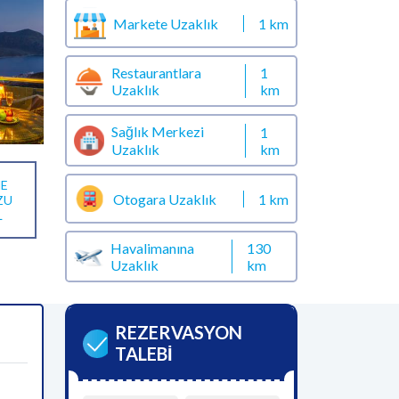
Markete Uzaklık
1 km
Restaurantlara
1
Uzaklık
km
Sağlık Merkezi
1
km
Uzaklık
E
Otogara Uzaklık
1 km
ZU
L
Havalimanına
130
Uzaklık
km
REZERVASYON
TALEBİ