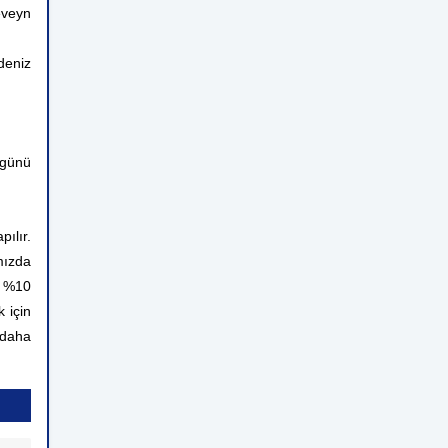
eveyn
deniz
 günü
ılır.
mızda
n %10
 için
 daha