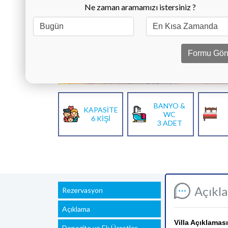
Ne zaman aramamızı istersiniz ?
Formu Gön
BANYO &
KAPASİTE
WC
6 KİŞİ
3 ADET
Açıkl
Rezervasyon
Açıklama
Villa Açıklaması
Depozito ve Ek Ücretler