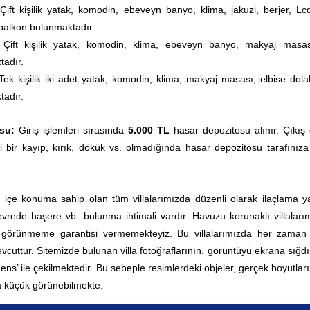
:
Çift kişilik yatak, komodin, ebeveyn banyo, klima, jakuzi, berjer, Lc
 balkon bulunmaktadır.
:
Çift kişilik yatak, komodin, klima, ebeveyn banyo, makyaj masa
tadır.
Tek kişilik iki adet yatak
, komodin, klima, makyaj masası, elbise dola
tadır.
su:
Giriş işlemleri sırasında
5.000 TL
hasar depozitosu alınır. Çıkış
i bir kayıp, kırık, dökük vs. olmadığında hasar depozitosu tarafınıza
ç içe konuma sahip olan tüm villalarımızda düzenli olarak ilaçlama yap
rede haşere vb. bulunma ihtimali vardır. Havuzu korunaklı villaları
0 görünmeme garantisi vermemekteyiz. Bu villalarımızda her zama
vcuttur.
Sitemizde bulunan villa fotoğraflarının, görüntüyü ekrana sığd
 Lens’ ile çekilmektedir. Bu sebeple resimlerdeki objeler, gerçek boyutla
 küçük görünebilmekte.