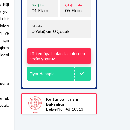
 kişi
Giriş Tarihi
Çıkış Tarihi
01
Ekim
06
Ekim
a yer
u bir
aları
Misafirler
0
Yetişkin,
0
Çocuk
li ve
 için
jlara
Lütfen fiyatı olan tarihlerden
ideal
seçim yapınız.
Fiyat Hesapla
 uydu
utfak
Kültür ve Turizm
Bakanlığı
ocak,
Belge No : 48-10313