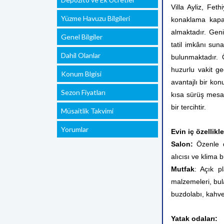
Villa Ayliz, Fe
Yüzme Havuzu Bilgileri
konaklama kapasi
almaktadır. Geni
Genel Bilgiler
tatil imkânı sun
Dahil Olanlar
bulunmaktadır. 
huzurlu vakit ge
Konum Blgisi
avantajlı bir ko
Sezon Fiyatları
kısa sürüş mesaf
bir tercihtir.
Müsaitlik Takvimi
Yorumlar
Evin iç özellikle
Salon:
Özenle d
alıcısı ve klima 
Mutfak
: Açık p
malzemeleri, bula
buzdolabı, kahve
Yatak odaları: