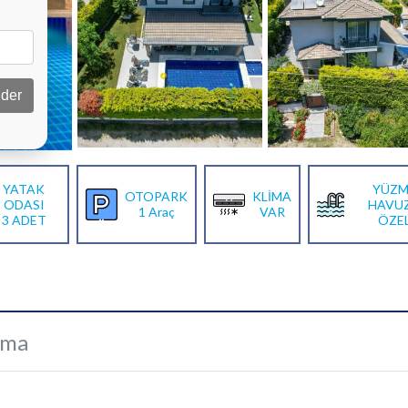
der
YATAK
YÜZM
OTOPARK
KLİMA
ODASI
HAVU
1 Araç
VAR
3 ADET
ÖZE
ama