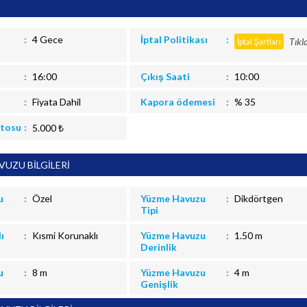
4 Gece
İptal Politikası
Tıkl
İptal Şartları
16:00
Çıkış Saati
10:00
Fiyata Dahil
Kapora ödemesi
% 35
itosu
5.000 ₺
UZU BİLGİLERİ
u
Özel
Yüzme Havuzu
Dikdörtgen
Tipi
ı
Kısmi Korunaklı
Yüzme Havuzu
1.50 m
Derinlik
u
8 m
Yüzme Havuzu
4 m
Genişlik