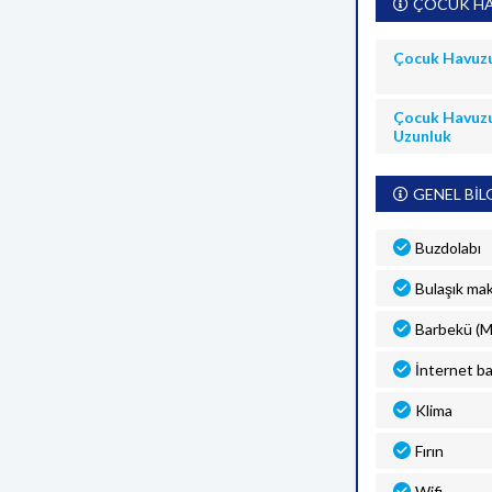
ÇOCUK HA
Çocuk Havuz
Çocuk Havuz
Uzunluk
GENEL BİL
Buzdolabı
Bulaşık mak
Barbekü (M
İnternet ba
Klima
Fırın
Wifi