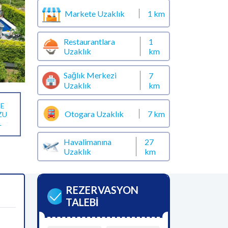
Markete Uzaklık
1 km
Restaurantlara
1
Uzaklık
km
Sağlık Merkezi
7
km
Uzaklık
E
Otogara Uzaklık
7 km
ZU
L
Havalimanına
27
Uzaklık
km
REZERVASYON
TALEBİ