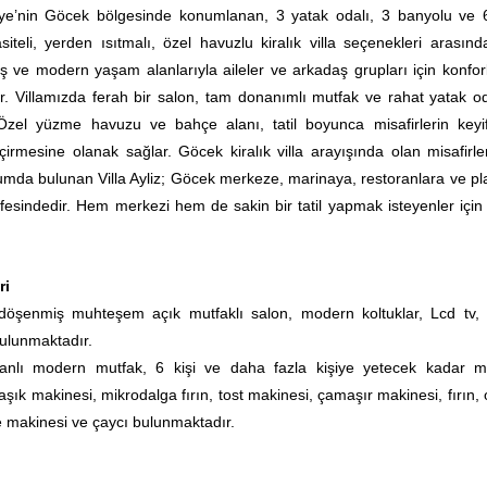
thiye’nin Göcek bölgesinde konumlanan, 3 yatak odalı, 3 banyolu ve 6
teli, yerden ısıtmalı, özel havuzlu kiralık villa seçenekleri arasınd
ş ve modern yaşam alanlarıyla aileler ve arkadaş grupları için konforl
ar. Villamızda ferah bir salon, tam donanımlı mutfak ve rahat yatak od
Özel yüzme havuzu ve bahçe alanı, tatil boyunca misafirlerin keyif
çirmesine olanak sağlar. Göcek kiralık villa arayışında olan misafirler
numda bulunan Villa Ayliz; Göcek merkeze, marinaya, restoranlara ve pla
esindedir. Hem merkezi hem de sakin bir tatil yapmak isteyenler için 
ri
öşenmiş muhteşem açık mutfaklı salon, modern koltuklar, Lcd tv,
bulunmaktadır.
lanlı modern mutfak, 6 kişi ve daha fazla kişiye yetecek kadar m
şık makinesi, mikrodalga fırın, tost makinesi, çamaşır makinesi, fırın, 
 makinesi ve çaycı bulunmaktadır.