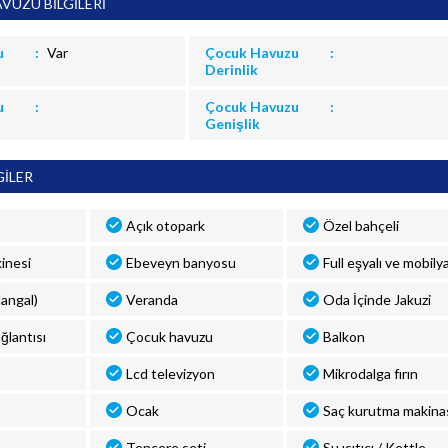
VUZU BİLGİLERİ
u
Var
Çocuk Havuzu
Derinlik
u
Çocuk Havuzu
Genişlik
GİLER
Açık otopark
Özel bahçeli
inesi
Ebeveyn banyosu
Full eşyalı ve mobilya
angal)
Veranda
Oda İçinde Jakuzi
ğlantısı
Çocuk havuzu
Balkon
Lcd televizyon
Mikrodalga fırın
Ocak
Saç kurutma makina
Tencere seti
Su ısıtıcı / Kettle