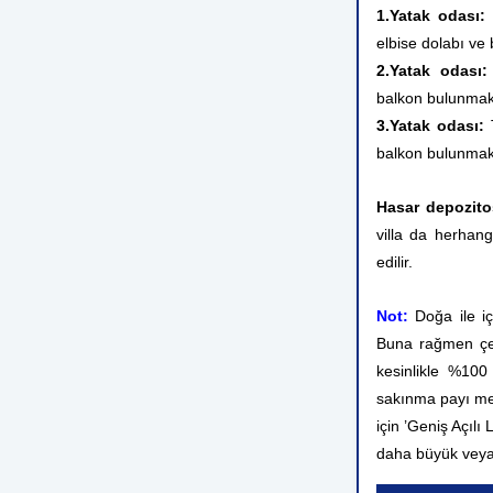
1.Yatak odası
elbise dolabı ve
2.Yatak odası
balkon
bulunmak
3.Yatak odası:
balkon
bulunmak
Hasar depozito
villa da herhang
edilir.
Not:
Doğa ile i
Buna rağmen çev
kesinlikle %10
sakınma payı me
için ’Geniş Açılı
daha büyük veya