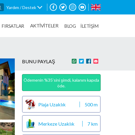
Yardım / Destek
AKTİVİTELER
FIRSATLAR
BLOG
İLETİŞİM
BUNU PAYLAŞ
Ödemenin %35’sini şimdi, kalanını kapıda
öde.
Plaja Uzaklık
500 m
Merkeze Uzaklık
7 km