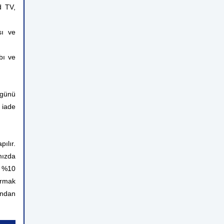
d TV,
sı ve
bı ve
 günü
 iade
ılır.
mızda
n %10
ırmak
rından