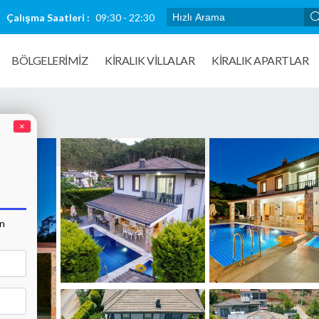
Çalışma Saatleri :
09:30 - 22:30
BÖLGELERİMİZ
KIRALIK VILLALAR
KİRALIK APARTLAR
×
an