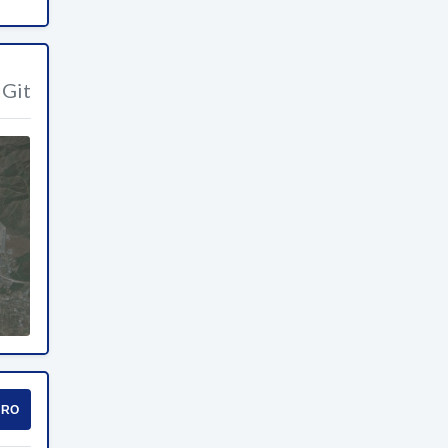
Git
URO