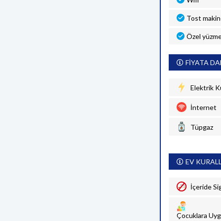
Tost makin
Özel yüzme
FİYATA DA
Elektrik K
İnternet
Tüpgaz
EV KURAL
İçeride Si
Çocuklara Uyg