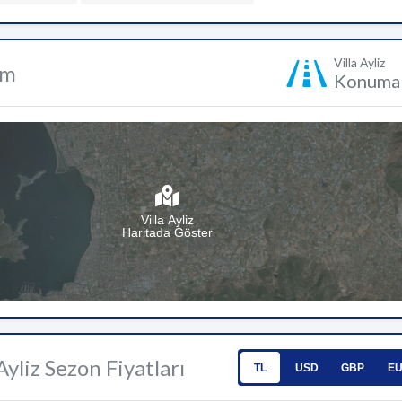
Villa Ayliz
um
Konuma 
Villa Ayliz
Haritada Göster
 Ayliz Sezon Fiyatları
TL
USD
GBP
E