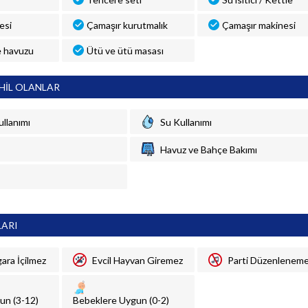
esi
Çamaşır kurutmalık
Çamaşır makinesi
 havuzu
Ütü ve ütü masası
HİL OLANLAR
ullanımı
Su Kullanımı
Havuz ve Bahçe Bakımı
LARI
gara İçilmez
Evcil Hayvan Giremez
Parti Düzenlenem
un (3-12)
Bebeklere Uygun (0-2)