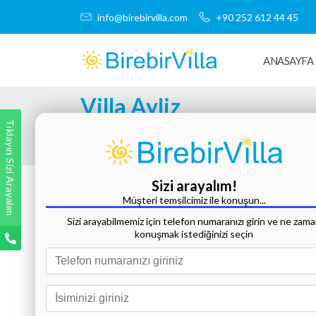
info@birebirvilla.com
+90 252 612 44 45
ANASAYFA
Villa Ayliz
Tıklayın Sizi Arayalım
Tüm Fotoğrafları Göster
Sizi arayalım!
Müşteri temsilcimiz ile konuşun...
Sizi arayabilmemiz için telefon numaranızı girin ve ne zam
konuşmak istediğinizi seçin