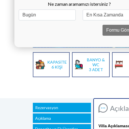
Ne zaman aramamızı istersiniz ?
Formu Gön
BANYO &
KAPASİTE
WC
6 KİŞİ
3 ADET
Açıkl
Rezervasyon
Açıklama
Villa Açıklaması
Depozito ve Ek Ücretler