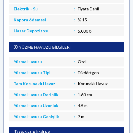
Elektrik - Su
Fiyata Dahil
Kapora ödemesi
% 15
Hasar Depozitosu
5.000 ₺
YÜZME HAVUZU BİLGİLERİ
Yüzme Havuzu
Özel
Yüzme Havuzu Tipi
Dikdörtgen
Tam Korunaklı Havuz
Korunaklı Havuz
Yüzme Havuzu Derinlik
1.60 cm
Yüzme Havuzu Uzunluk
4.5 m
Yüzme Havuzu Genişlik
7 m
GENEL BİLGİLER