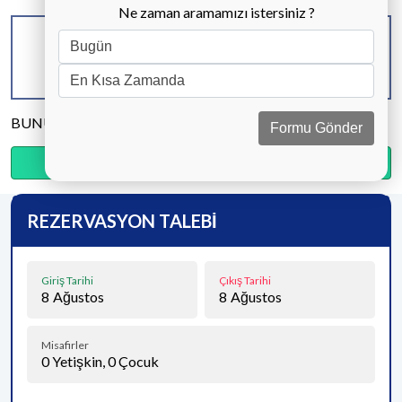
Ne zaman aramamızı istersiniz ?
KAPASİTE
BANYO & WC
YATAK ODASI
8 KİŞİ
4 ADET
4 ADET
BUNU PAYLAŞ
Formu Gönder
Ödemenin %15’sini şimdi, kalanını kapıda öde.
REZERVASYON TALEBİ
Giriş Tarihi
Çıkış Tarihi
8
Ağustos
8
Ağustos
Misafirler
0
Yetişkin,
0
Çocuk