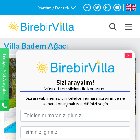
Yardım / Destek
Villa Badem Ağacı
Tıklayın Sizi Arayalım
×
Sizi arayalım!
Müşteri temsilcimiz ile konuşun...
Sizi arayabilmemiz için telefon numaranızı girin ve ne
zaman konuşmak istediğinizi seçin
Tüm Fotoğrafları Göster