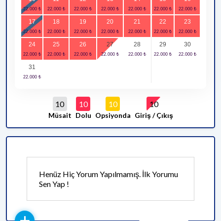
17
18
19
20
21
22
23
24
25
26
27
28
29
30
31
10
10
10
10
Müsait
Dolu
Opsiyonda
Giriş / Çıkış
Henüz Hiç Yorum Yapılmamış. İlk Yorumu
Sen Yap !