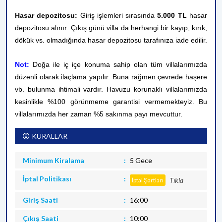
Hasar depozitosu:
Giriş işlemleri sırasında
5.000 TL
hasar
depozitosu alınır. Çıkış günü villa da herhangi bir kayıp, kırık,
dökük vs. olmadığında hasar depozitosu tarafınıza iade edilir.
Not:
Doğa ile iç içe konuma sahip olan tüm villalarımızda
düzenli olarak ilaçlama yapılır. Buna rağmen çevrede haşere
vb. bulunma ihtimali vardır. Havuzu korunaklı villalarımızda
kesinlikle %100 görünmeme garantisi vermemekteyiz. Bu
villalarımızda her zaman %5 sakınma payı mevcuttur.
KURALLAR
Minimum Kiralama
5 Gece
İptal Politikası
Tıkla
İptal Şartları
Giriş Saati
16:00
Çıkış Saati
10:00