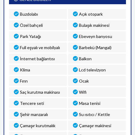
Buzdolabı
Açık otopark
Özel bahçeli
Bulaşık makinesi
Park Yatağı
Ebeveyn banyosu
Full eşyalı ve mobilyalı
Barbekü (Mangal)
İnternet bağlantısı
Balkon
Klima
Lcd televizyon
Fırın
Ocak
Saç kurutma makinası
Wifi
Tencere seti
Masa tenisi
Şehir manzaralı
Su ısıtıcı / Kettle
Çamaşır kurutmalık
Çamaşır makinesi