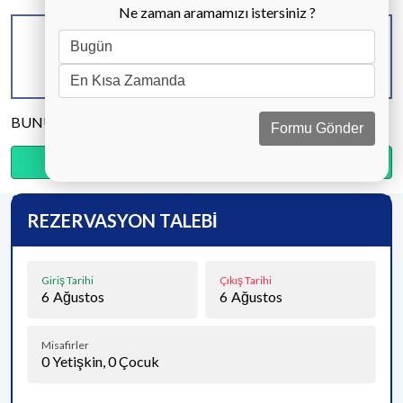
Ne zaman aramamızı istersiniz ?
KAPASİTE
BANYO & WC
YATAK ODASI
5 KİŞİ
2 ADET
2 ADET
BUNU PAYLAŞ
Formu Gönder
Ödemenin %20’sini şimdi, kalanını kapıda öde.
REZERVASYON TALEBİ
Giriş Tarihi
Çıkış Tarihi
6
Ağustos
6
Ağustos
Misafirler
0
Yetişkin,
0
Çocuk