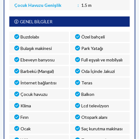
Çocuk Havuzu Genişlik
1.5 m
GENEL BİLGİLER
Buzdolabı
Özel bahçeli
Bulaşık makinesi
Park Yatağı
Ebeveyn banyosu
Full eşyalı ve mobilyalı
Barbekü (Mangal)
Oda İçinde Jakuzi
İnternet bağlantısı
Teras
Çocuk havuzu
Balkon
Klima
Lcd televizyon
Fırın
Otopark alanı
Ocak
Saç kurutma makinası