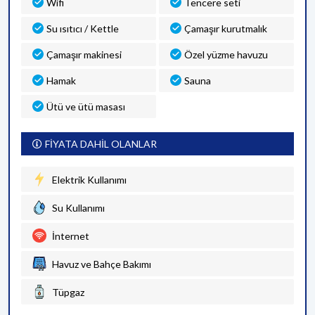
Wifi
Tencere seti
Su ısıtıcı / Kettle
Çamaşır kurutmalık
Çamaşır makinesi
Özel yüzme havuzu
Hamak
Sauna
Ütü ve ütü masası
FİYATA DAHİL OLANLAR
Elektrik Kullanımı
Su Kullanımı
İnternet
Havuz ve Bahçe Bakımı
Tüpgaz