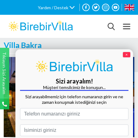
Yardım / Destek
Villa Bakra
Tıklayın Sizi Arayalım
×
Sizi arayalım!
Müşteri temsilcimiz ile konuşun...
Sizi arayabilmemiz için telefon numaranızı girin ve ne
zaman konuşmak istediğinizi seçin
Tüm Fotoğrafları Göster