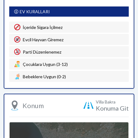
EV KURALLARI
İçeride Sigara İçilmez
Evcil Hayvan Giremez
Parti Düzenlenemez
Çocuklara Uygun (3-12)
Bebeklere Uygun (0-2)
Villa Bakra
Konum
Konuma Git