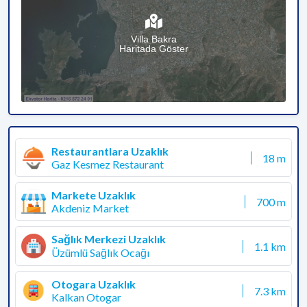
Villa Bakra
Haritada Göster
Restaurantlara Uzaklık
18 m
Gaz Kesmez Restaurant
Markete Uzaklık
700 m
Akdeniz Market
Sağlık Merkezi Uzaklık
1.1 km
Üzümlü Sağlık Ocağı
Otogara Uzaklık
7.3 km
Kalkan Otogar