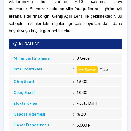
villalarımızda her zaman %10 sakınma payı
mevcuttur.
Sitemizde bulunan villa fotoğraflarının, görüntüyü
ekrana sığdırmak için ’Geniş Açılı Lens’ ile çekilmektedir. Bu
sebeple resimlerdeki objeler, gerçek boyutlarından daha
büyük veya küçük görünebilmekte.
KURALLAR
Minimum Kiralama
3 Gece
İptal Politikası
Tıkla
İptal Şartları
Giriş Saati
16:00
Çıkış Saati
10:00
Elektrik - Su
Fiyata Dahil
Kapora ödemesi
% 20
Hasar Depozitosu
5.000 ₺