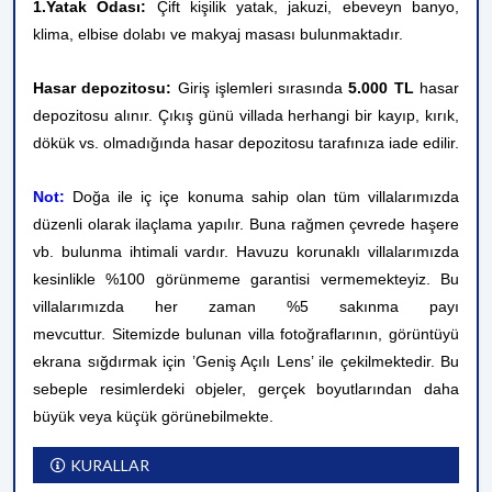
1.Yatak Odası:
Çift kişilik yatak, jakuzi, ebeveyn banyo,
klima, elbise dolabı ve makyaj masası bulunmaktadır.
Hasar depozitosu:
Giriş işlemleri sırasında
5.000 TL
hasar
depozitosu alınır. Çıkış günü villada herhangi bir kayıp, kırık,
dökük vs. olmadığında hasar depozitosu tarafınıza iade edilir.
Not:
Doğa ile iç içe konuma sahip olan tüm villalarımızda
düzenli olarak ilaçlama yapılır. Buna rağmen çevrede haşere
vb. bulunma ihtimali vardır. Havuzu korunaklı villalarımızda
kesinlikle %100 görünmeme garantisi vermemekteyiz. Bu
villalarımızda her zaman %5 sakınma payı
mevcuttur. Sitemizde bulunan villa fotoğraflarının, görüntüyü
ekrana sığdırmak için ’Geniş Açılı Lens’ ile çekilmektedir. Bu
sebeple resimlerdeki objeler, gerçek boyutlarından daha
büyük veya küçük görünebilmekte.
KURALLAR