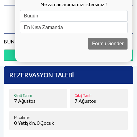
Ne zaman aramamızı istersiniz ?
KAPASİTE
BANYO & WC
YATAK ODASI
4 KİŞİ
1 ADET
1 ADET
BUNU PAYLAŞ
Formu Gönder
Ödemenin %15’sini şimdi, kalanını kapıda öde.
REZERVASYON TALEBİ
Giriş Tarihi
Çıkış Tarihi
7
Ağustos
7
Ağustos
Misafirler
0
Yetişkin,
0
Çocuk