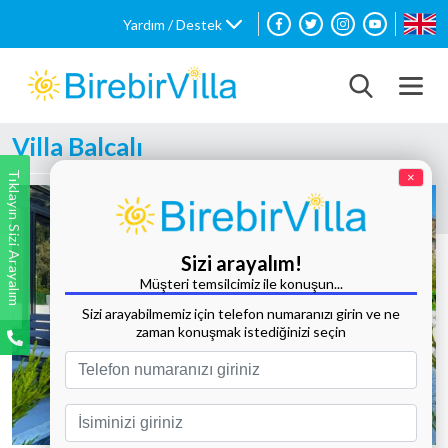
Yardım / Destek
Villa Balcalı
Tıklayın Sizi Arayalım
×
Sizi arayalım!
Müşteri temsilcimiz ile konuşun...
Sizi arayabilmemiz için telefon numaranızı girin ve ne
zaman konuşmak istediğinizi seçin
Tüm Fotoğrafları Göster