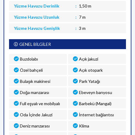
Yüzme Havuzu Derinlik
1,50 m
Yüzme Havuzu Uzunluk
7 m
Yüzme Havuzu Genişlik
3 m
GENEL BİLGİLER
Buzdolabı
Açık jakuzi
Özel bahçeli
Açık otopark
Bulaşık makinesi
Park Yatağı
Doğa manzarası
Ebeveyn banyosu
Full eşyalı ve mobilyalı
Barbekü (Mangal)
Oda İçinde Jakuzi
İnternet bağlantısı
Deniz manzarası
Klima