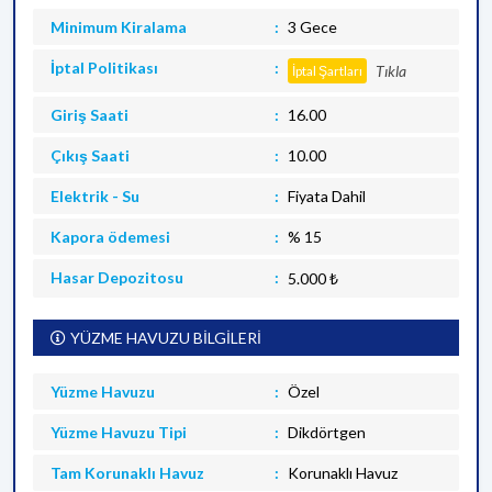
Minimum Kiralama
3 Gece
İptal Politikası
Tıkla
İptal Şartları
Giriş Saati
16.00
Çıkış Saati
10.00
Elektrik - Su
Fiyata Dahil
Kapora ödemesi
% 15
Hasar Depozitosu
5.000 ₺
YÜZME HAVUZU BİLGİLERİ
Yüzme Havuzu
Özel
Yüzme Havuzu Tipi
Dikdörtgen
Tam Korunaklı Havuz
Korunaklı Havuz