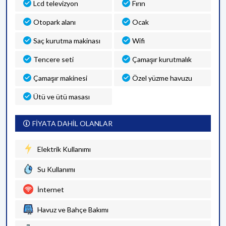
Lcd televizyon
Fırın
Otopark alanı
Ocak
Saç kurutma makinası
Wifi
Tencere seti
Çamaşır kurutmalık
Çamaşır makinesi
Özel yüzme havuzu
Ütü ve ütü masası
FİYATA DAHİL OLANLAR
Elektrik Kullanımı
Su Kullanımı
İnternet
Havuz ve Bahçe Bakımı