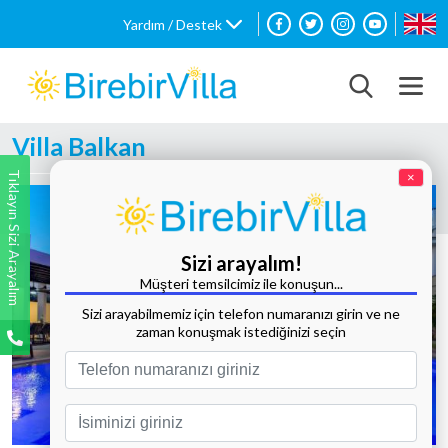
Yardım / Destek
Villa Balkan
Tıklayın Sizi Arayalım
×
Sizi arayalım!
Müşteri temsilcimiz ile konuşun...
Sizi arayabilmemiz için telefon numaranızı girin ve ne
zaman konuşmak istediğinizi seçin
Tüm Fotoğrafları Göster