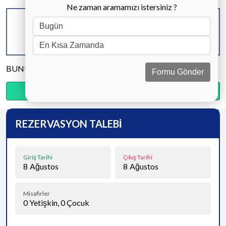
Ne zaman aramamızı istersiniz ?
KAPASİTE
BANYO & WC
YATAK ODASI
10 KİŞİ
5 ADET
5 ADET
BUNU PAYLAŞ
Formu Gönder
Ödemenin %20’sini şimdi, kalanını kapıda öde.
REZERVASYON TALEBİ
Giriş Tarihi
Çıkış Tarihi
8
Ağustos
8
Ağustos
Misafirler
0
Yetişkin,
0
Çocuk