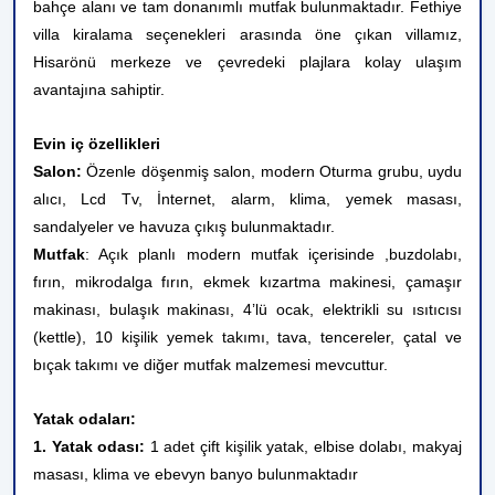
bahçe alanı ve tam donanımlı mutfak bulunmaktadır. Fethiye
villa kiralama seçenekleri arasında öne çıkan villamız,
Hisarönü merkeze ve çevredeki plajlara kolay ulaşım
avantajına sahiptir.
Evin iç özellikleri
Salon:
Özenle döşenmiş salon, modern Oturma grubu, uydu
alıcı, Lcd Tv, İnternet, alarm, klima, yemek masası,
sandalyeler ve havuza çıkış bulunmaktadır.
Mutfak
: Açık planlı modern mutfak içerisinde ,buzdolabı,
fırın, mikrodalga fırın, ekmek kızartma makinesi, çamaşır
makinası, bulaşık makinası, 4’lü ocak, elektrikli su ısıtıcısı
(kettle), 10 kişilik yemek takımı, tava, tencereler, çatal ve
bıçak takımı ve diğer mutfak malzemesi mevcuttur.
Yatak odaları:
1. Yatak odası:
1 adet çift kişilik yatak, elbise dolabı, makyaj
masası, klima ve ebevyn banyo bulunmaktadır