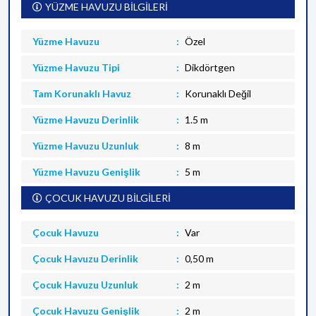
YÜZME HAVUZU BİLGİLERİ
Yüzme Havuzu
Özel
Yüzme Havuzu Tipi
Dikdörtgen
Tam Korunaklı Havuz
Korunaklı Değil
Yüzme Havuzu Derinlik
1.5 m
Yüzme Havuzu Uzunluk
8 m
Yüzme Havuzu Genişlik
5 m
ÇOCUK HAVUZU BİLGİLERİ
Çocuk Havuzu
Var
Çocuk Havuzu Derinlik
0,50 m
Çocuk Havuzu Uzunluk
2 m
Çocuk Havuzu Genişlik
2 m