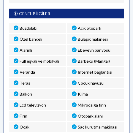
GENEL BİLGİLER
Buzdolabı
Açık otopark
Özel bahçeli
Bulaşık makinesi
Alarmlı
Ebeveyn banyosu
Full eşyalı ve mobilyalı
Barbekü (Mangal)
Veranda
İnternet bağlantısı
Teras
Çocuk havuzu
Balkon
Klima
Lcd televizyon
Mikrodalga fırın
Fırın
Otopark alanı
Ocak
Saç kurutma makinası