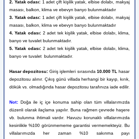
2. Yatak odası:
1 adet çift kişilik yatak, elbise dolabı, makyaj
masası, balkon, klima ve ebevyn banyo bulunmaktadır
3. Yatak odası:
1 adet çift kişilik yatak, elbise dolabı, makyaj
masası, balkon, klima ve ebevyn banyo bulunmaktadır
4. Yatak odası:
2 adet tek kişilik yatak, elbise dolabı, klima,
banyo ve tuvalet bulunmaktadır.
5. Yatak odası:
2 adet tek kişilik yatak, elbise dolabı, klima,
banyo ve tuvalet bulunmaktadır.
Hasar depozitosu:
Giriş işlemleri sırasında
10
.000 TL
hasar
depozitosu alınır. Çıkış günü villada herhangi bir kayıp, kırık,
dökük vs. olmadığında hasar depozitosu tarafınıza iade edilir.
Not:
Doğa ile iç içe konuma sahip olan tüm villalarımızda
düzenli olarak ilaçlama yapılır. Buna rağmen çevrede haşere
vb. bulunma ihtimali vardır. Havuzu korunaklı villalarımızda
kesinlikle %100 görünmememe garantisi vermemekteyiz. Bu
villalarımızda her zaman %10 sakınma payı