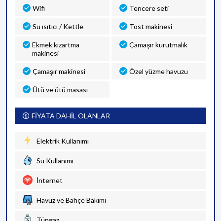
Wifi
Tencere seti
Su ısıtıcı / Kettle
Tost makinesi
Ekmek kızartma
Çamaşır kurutmalık
makinesi
Çamaşır makinesi
Özel yüzme havuzu
Ütü ve ütü masası
FİYATA DAHİL OLANLAR
Elektrik Kullanımı
Su Kullanımı
İnternet
Havuz ve Bahçe Bakımı
Tüpgaz