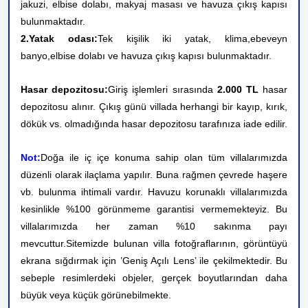
jakuzi, elbise dolabı, makyaj masası ve havuza çıkış kapısı
bulunmaktadır.
2.Yatak odası:
Tek kişilik iki yatak, klima,
ebeveyn
banyo,
elbise dolabı ve havuza çıkış kapısı bulunmaktadır.
Hasar depozitosu:
Giriş işlemleri sırasında
2.000 TL
hasar
depozitosu alınır. Çıkış günü villada herhangi bir kayıp, kırık,
dökük vs. olmadığında hasar depozitosu tarafınıza iade edilir.
Not:
Doğa ile iç içe konuma sahip olan tüm villalarımızda
düzenli olarak ilaçlama yapılır. Buna rağmen çevrede haşere
vb. bulunma ihtimali vardır. Havuzu korunaklı villalarımızda
kesinlikle %100 görünmeme garantisi vermemekteyiz. Bu
villalarımızda her zaman %10 sakınma payı
mevcuttur.
Sitemizde bulunan villa fotoğraflarının, görüntüyü
ekrana sığdırmak için ’Geniş Açılı Lens’ ile çekilmektedir. Bu
sebeple resimlerdeki objeler, gerçek boyutlarından daha
büyük veya küçük görünebilmekte.