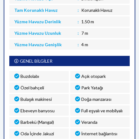
Tam Korunaklı Havuz
Korunaklı Havuz
Yüzme Havuzu Derinlik
1.50 m
Yüzme Havuzu Uzunluk
7 m
Yüzme Havuzu Genişlik
4 m
GENEL BİLGİLER
Buzdolabı
Açık otopark
Özel bahçeli
Park Yatağı
Bulaşık makinesi
Doğa manzarası
Ebeveyn banyosu
Full eşyalı ve mobilyalı
Barbekü (Mangal)
Veranda
Oda İçinde Jakuzi
İnternet bağlantısı