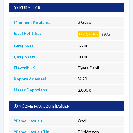
KURALLAR
Minimum Kiralama
3 Gece
İptal Politikası
Tıkla
İptal Şartları
Giriş Saati
16:00
Çıkış Saati
10:00
Elektrik - Su
Fiyata Dahil
Kapora ödemesi
% 20
Hasar Depozitosu
2.000 ₺
YÜZME HAVUZU BİLGİLERİ
Yüzme Havuzu
Özel
Yüzme Havuzu Tipi
Dikdörtgen