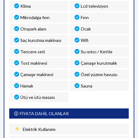
Klima
Lcd televizyon
Mikrodalga fırın
Fırın
Otopark alanı
Ocak
Saç kurutma makinası
Wifi
Tencere seti
Su ısıtıcı / Kettle
Tost makinesi
Çamaşır kurutmalık
Çamaşır makinesi
Özel yüzme havuzu
Hamak
Sauna
Ütü ve ütü masası
FİYATA DAHİL OLANLAR
Elektrik Kullanımı