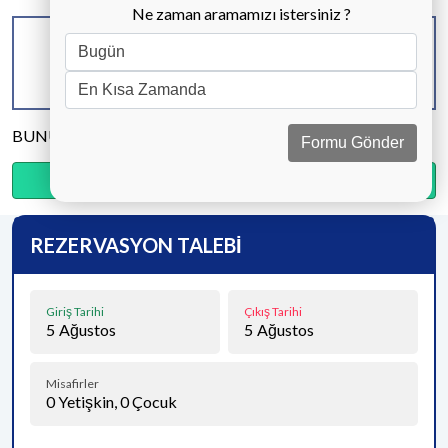
Ne zaman aramamızı istersiniz ?
KAPASİTE
BANYO & WC
YATAK ODASI
4 KİŞİ
2 ADET
2 ADET
BUNU PAYLAŞ
Formu Gönder
Ödemenin %20’sini şimdi, kalanını kapıda öde.
REZERVASYON TALEBİ
Giriş Tarihi
Çıkış Tarihi
5
Ağustos
5
Ağustos
Misafirler
0
Yetişkin,
0
Çocuk