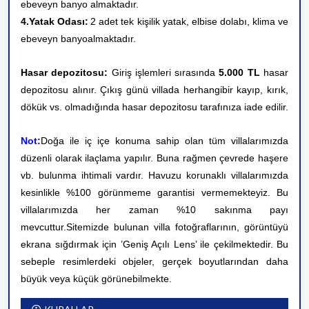
ebeveyn banyo
almaktadır.
4.Yatak Odası:
2 adet tek kişilik yatak, elbise dolabı, klima ve
ebeveyn banyo
almaktadır.
Hasar depozitosu:
Giriş işlemleri sırasında
5.000 TL
hasar
depozitosu alınır. Çıkış günü villada herhangibir kayıp, kırık,
dökük vs. olmadığında hasar depozitosu tarafınıza iade edilir.
Not:
Doğa ile iç içe konuma sahip olan tüm villalarımızda
düzenli olarak ilaçlama yapılır. Buna rağmen çevrede haşere
vb. bulunma ihtimali vardır. Havuzu korunaklı villalarımızda
kesinlikle %100 görünmeme garantisi vermemekteyiz. Bu
villalarımızda her zaman %10 sakınma payı
mevcuttur.
Sitemizde bulunan villa fotoğraflarının, görüntüyü
ekrana sığdırmak için ’Geniş Açılı Lens’ ile çekilmektedir. Bu
sebeple resimlerdeki objeler, gerçek boyutlarından daha
büyük veya küçük görünebilmekte.