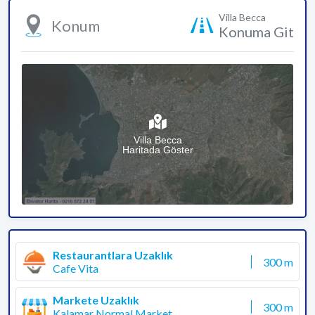
Villa Becca
Konum
Konuma Git
Villa Becca
Haritada Göster
Restaurantlara Uzaklık
300 m
Cafe Vita
Markete Uzaklık
300 m
Kalamar Normal Market