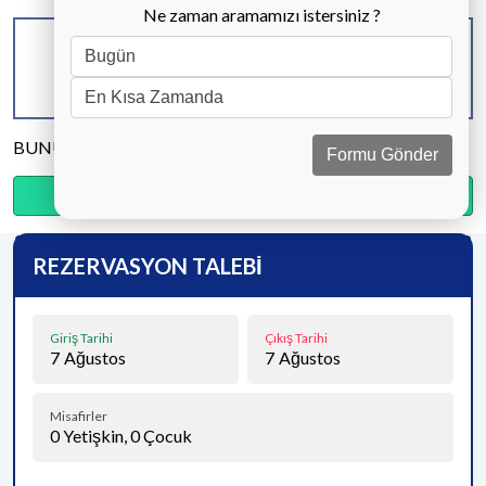
Ne zaman aramamızı istersiniz ?
KAPASİTE
BANYO & WC
YATAK ODASI
8 KİŞİ
4 ADET
4 ADET
BUNU PAYLAŞ
Formu Gönder
Ödemenin %20’sini şimdi, kalanını kapıda öde.
REZERVASYON TALEBİ
Giriş Tarihi
Çıkış Tarihi
7
Ağustos
7
Ağustos
Misafirler
0
Yetişkin,
0
Çocuk