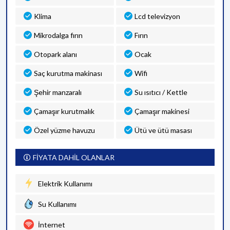
Klima
Lcd televizyon
Mikrodalga fırın
Fırın
Otopark alanı
Ocak
Saç kurutma makinası
Wifi
Şehir manzaralı
Su ısıtıcı / Kettle
Çamaşır kurutmalık
Çamaşır makinesi
Özel yüzme havuzu
Ütü ve ütü masası
FİYATA DAHİL OLANLAR
Elektrik Kullanımı
Su Kullanımı
İnternet