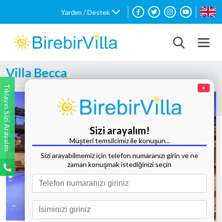
Yardım / Destek
Villa Becca
Tıklayın Sizi Arayalım
×
Sizi arayalım!
Müşteri temsilcimiz ile konuşun...
Sizi arayabilmemiz için telefon numaranızı girin ve ne
zaman konuşmak istediğinizi seçin
Tüm Fotoğrafları Göster