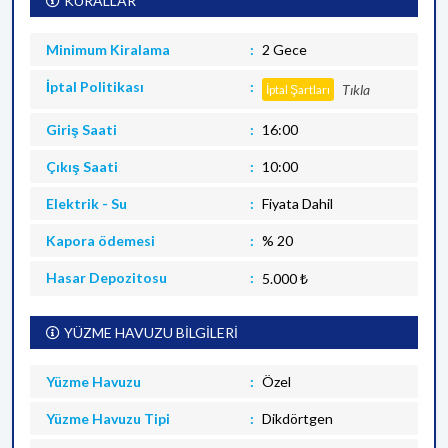
KURALLAR
Minimum Kiralama
2 Gece
İptal Politikası
Tıkla
İptal Şartları
Giriş Saati
16:00
Çıkış Saati
10:00
Elektrik - Su
Fiyata Dahil
Kapora ödemesi
% 20
Hasar Depozitosu
5.000 ₺
YÜZME HAVUZU BİLGİLERİ
Yüzme Havuzu
Özel
Yüzme Havuzu Tipi
Dikdörtgen