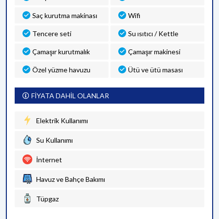
Saç kurutma makinası
Wifi
Tencere seti
Su ısıtıcı / Kettle
Çamaşır kurutmalık
Çamaşır makinesi
Özel yüzme havuzu
Ütü ve ütü masası
FİYATA DAHİL OLANLAR
Elektrik Kullanımı
Su Kullanımı
İnternet
Havuz ve Bahçe Bakımı
Tüpgaz