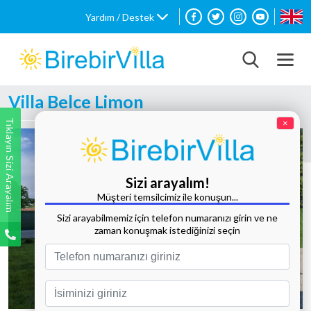
Yardım / Destek
Villa Belce Limon
Tıklayın Sizi Arayalım
×
Sizi arayalım!
Müşteri temsilcimiz ile konuşun...
Sizi arayabilmemiz için telefon numaranızı girin ve ne
zaman konuşmak istediğinizi seçin
Tüm Fotoğrafları Göster