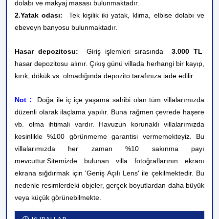
dolabı ve makyaj masası bulunmaktadır.
2.Yatak odası:
Tek kişilik iki yatak, klima, elbise dolabı ve
ebeveyn banyosu bulunmaktadır.
Hasar depozitosu:
Giriş işlemleri sırasında
3.000 TL
hasar depozitosu alınır. Çıkış günü villada herhangi bir kayıp,
kırık, dökük vs. olmadığında depozito tarafınıza iade edilir.
Not
:
Doğa ile iç içe yaşama sahibi olan tüm villalarımızda
düzenli olarak ilaçlama yapılır. Buna rağmen çevrede haşere
vb. olma ihtimali vardır. Havuzun korunaklı villalarımızda
kesinlikle %100 görünmeme garantisi vermemekteyiz. Bu
villalarımızda her zaman %10 sakınma payı
mevcuttur.
Sitemizde bulunan villa fotoğraflarının ekranı
ekrana sığdırmak için 'Geniş Açılı Lens' ile çekilmektedir. Bu
nedenle resimlerdeki objeler, gerçek boyutlardan daha büyük
veya küçük görünebilmekte.