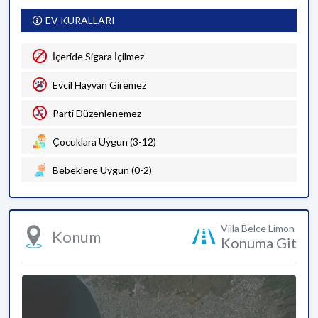
EV KURALLARI
İçeride Sigara İçilmez
Evcil Hayvan Giremez
Parti Düzenlenemez
Çocuklara Uygun (3-12)
Bebeklere Uygun (0-2)
Villa Belce Limon
Konum
Konuma Git