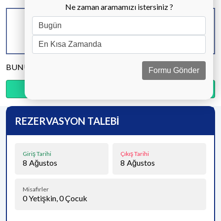
Ne zaman aramamızı istersiniz ?
KAPASİTE
BANYO & WC
YATAK ODASI
4 KİŞİ
2 ADET
2 ADET
BUNU PAYLAŞ
Formu Gönder
Ödemenin %20’sini şimdi, kalanını kapıda öde.
REZERVASYON TALEBİ
Giriş Tarihi
Çıkış Tarihi
8
Ağustos
8
Ağustos
Misafirler
0
Yetişkin,
0
Çocuk