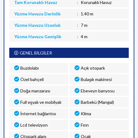
Tam Korunaklı Havuz
Korunaklı Havuz
Yüzme Havuzu Derinlik
1.40 m
Yüzme Havuzu Uzunluk
7 m
Yüzme Havuzu Genişlik
4 m
GENEL BİLGİLER
Buzdolabı
Açık otopark
Özel bahçeli
Bulaşık makinesi
Doğa manzarası
Ebeveyn banyosu
Full eşyalı ve mobilyalı
Barbekü (Mangal)
İnternet bağlantısı
Klima
Lcd televizyon
Fırın
Otopark alanı
Ocak