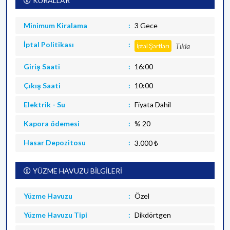
KURALLAR
Minimum Kiralama
3 Gece
İptal Politikası
Tıkla
İptal Şartları
Giriş Saati
16:00
Çıkış Saati
10:00
Elektrik - Su
Fiyata Dahil
Kapora ödemesi
% 20
Hasar Depozitosu
3.000 ₺
YÜZME HAVUZU BİLGİLERİ
Yüzme Havuzu
Özel
Yüzme Havuzu Tipi
Dikdörtgen