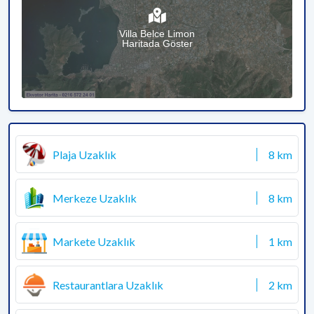
Villa Belce Limon
Haritada Göster
Plaja Uzaklık
8 km
Merkeze Uzaklık
8 km
Markete Uzaklık
1 km
Restaurantlara Uzaklık
2 km