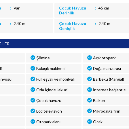
u
Var
Çocuk Havuzu
45 cm
Derinlik
u
2.40 m
Çocuk Havuzu
2.40 m
Genişlik
GİLER
Şömine
Açık otopark
i
Bulaşık makinesi
Doğa manzarası
anyosu
Full eşyalı ve mobilyalı
Barbekü (Mangal)
Oda İçinde Jakuzi
İnternet bağlantısı
Çocuk havuzu
Balkon
Lcd televizyon
Mikrodalga fırın
Otopark alanı
Ocak