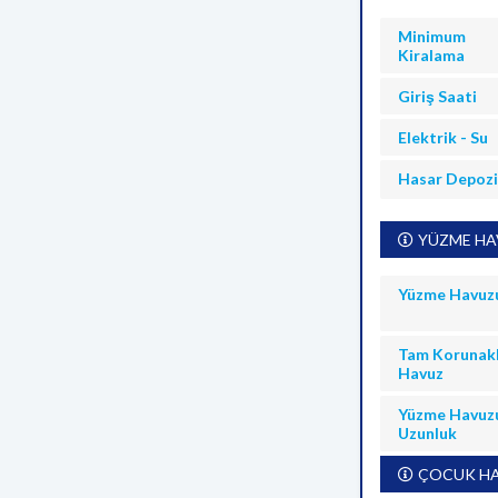
Minimum
Kiralama
Giriş Saati
Elektrik - Su
Hasar Depoz
YÜZME HAV
Yüzme Havuz
Tam Korunakl
Havuz
Yüzme Havuz
Uzunluk
ÇOCUK HA