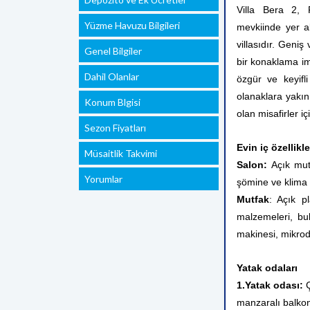
Villa Bera 2, 
Yüzme Havuzu Bilgileri
mevkiinde yer al
villasıdır. Geniş
Genel Bilgiler
bir konaklama im
Dahil Olanlar
özgür ve keyifli
olanaklara yakın
Konum Blgisi
olan misafirler iç
Sezon Fiyatları
Evin iç özellikle
Müsaitlik Takvimi
Salon:
Açık mutf
Yorumlar
şömine ve klima
Mutfak
: Açık p
malzemeleri, bu
makinesi, mikroda
Yatak odaları
1.Yatak odası:
manzaralı balko