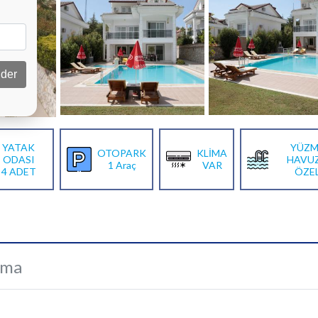
der
YATAK
YÜZM
OTOPARK
KLİMA
ODASI
HAVU
1 Araç
VAR
4 ADET
ÖZE
ama