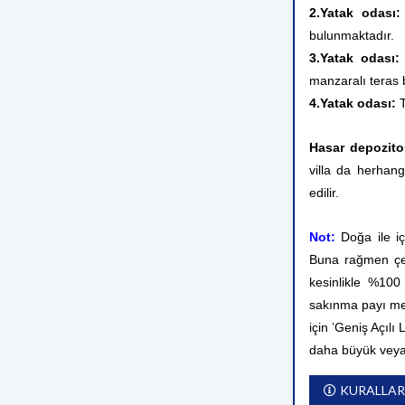
2.Yatak odası
bulunmaktadır.
3.Yatak odası
manzaralı teras
4.Yatak odası:
T
Hasar depozito
villa da herhang
edilir.
Not:
Doğa ile i
Buna rağmen çev
kesinlikle %10
sakınma payı me
için ’Geniş Açılı
daha büyük veya
KURALLAR