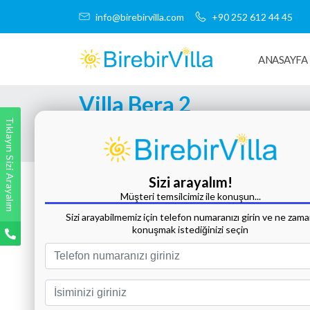
info@birebirvilla.com
+90 252 612 44 45
ANASAYFA
Villa Bera 2
Tıklayın Sizi Arayalım
Tüm Fotoğrafları Göster
Sizi arayalım!
Müşteri temsilcimiz ile konuşun...
Sizi arayabilmemiz için telefon numaranızı girin ve ne zam
konuşmak istediğinizi seçin