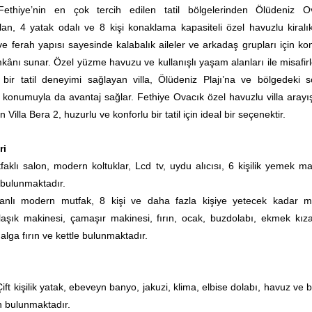
Fethiye’nin en çok tercih edilen tatil bölgelerinden Ölüdeniz O
an, 4 yatak odalı ve 8 kişi konaklama kapasiteli özel havuzlu kiralık 
 ve ferah yapısı sayesinde kalabalık aileler ve arkadaş grupları için ko
kânı sunar. Özel yüzme havuzu ve kullanışlı yaşam alanları ile misafirl
 bir tatil deneyimi sağlayan villa, Ölüdeniz Plajı’na ve bölgedeki s
 konumuyla da avantaj sağlar. Fethiye Ovacık özel havuzlu villa arayı
in Villa Bera 2, huzurlu ve konforlu bir tatil için ideal bir seçenektir.
ri
aklı salon, modern koltuklar, Lcd tv, uydu alıcısı, 6 kişilik yemek ma
 bulunmaktadır.
lanlı modern mutfak, 8 kişi ve daha fazla kişiye yetecek kadar m
laşık makinesi, çamaşır makinesi, fırın, ocak, buzdolabı, ekmek kız
lga fırın ve kettle bulunmaktadır.
Çift kişilik yatak, ebeveyn banyo, jakuzi, klima, elbise dolabı,
havuz ve 
n
bulunmaktadır.