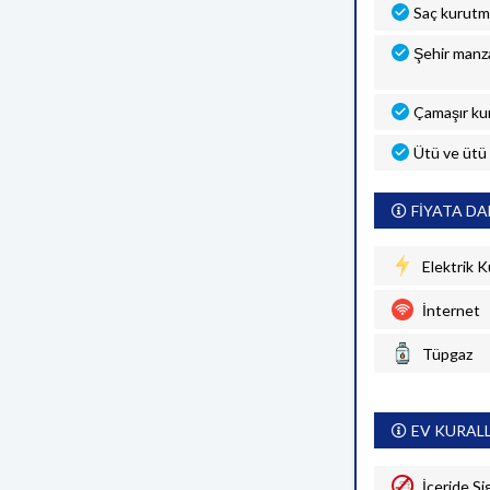
Saç kurutm
Şehir manza
Çamaşır ku
Ütü ve ütü
FİYATA DA
Elektrik K
İnternet
Tüpgaz
EV KURAL
İçeride Si