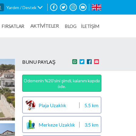
Yardım / Destek
AKTİVİTELER
FIRSATLAR
BLOG
İLETİŞİM
BUNU PAYLAŞ
Ödemenin %20’sini şimdi, kalanını kapıda
öde.
Plaja Uzaklık
5.5 km
Merkeze Uzaklık
3.5 km