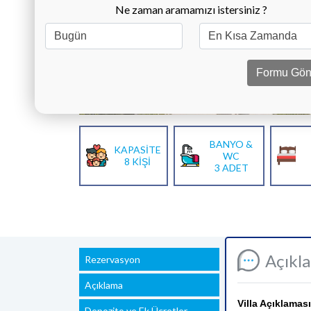
Ne zaman aramamızı istersiniz ?
Formu Gön
BANYO &
KAPASİTE
WC
8 KİŞİ
3 ADET
Açıkl
Rezervasyon
Açıklama
Villa Açıklaması
Depozito ve Ek Ücretler