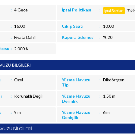
4 Gece
İptal Politikası
Tıkl
İptal Şartları
16:00
Çıkış Saati
10:00
Fiyata Dahil
Kapora ödemesi
% 20
itosu
2.000 ₺
UZU BİLGİLERİ
u
Özel
Yüzme Havuzu
Dikdörtgen
Tipi
ı
Korunaklı Değil
Yüzme Havuzu
1.50 m
Derinlik
u
9 m
Yüzme Havuzu
6 m
Genişlik
VUZU BİLGİLERİ