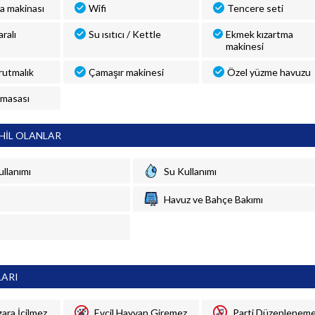
a makinası
Wifi
Tencere seti
ralı
Su ısıtıcı / Kettle
Ekmek kızartma
makinesi
rutmalık
Çamaşır makinesi
Özel yüzme havuzu
 masası
HİL OLANLAR
ullanımı
Su Kullanımı
Havuz ve Bahçe Bakımı
LARI
gara İçilmez
Evcil Hayvan Giremez
Parti Düzenlenem