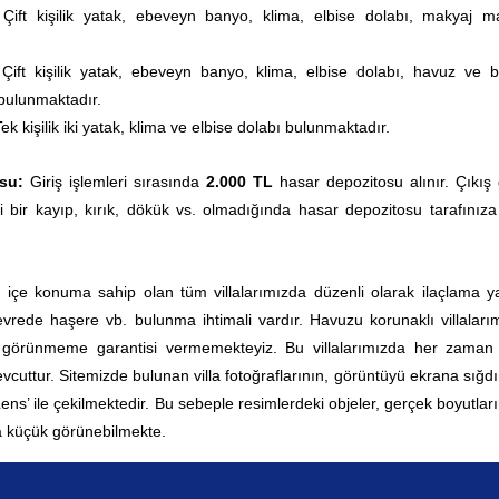
:
Çift kişilik yatak, ebeveyn banyo, klima, elbise dolabı, makyaj m
:
Çift kişilik yatak, ebeveyn banyo, klima, elbise dolabı, havuz ve 
 bulunmaktadır.
ek kişilik iki yatak, klima ve elbise dolabı bulunmaktadır.
su:
Giriş işlemleri sırasında
2.000 TL
hasar depozitosu alınır. Çıkış
i bir kayıp, kırık, dökük vs. olmadığında hasar depozitosu tarafınıza
ç içe konuma sahip olan tüm villalarımızda düzenli olarak ilaçlama yap
rede haşere vb. bulunma ihtimali vardır. Havuzu korunaklı villaları
0 görünmeme garantisi vermemekteyiz. Bu villalarımızda her zama
vcuttur.
Sitemizde bulunan villa fotoğraflarının, görüntüyü ekrana sığd
 Lens’ ile çekilmektedir. Bu sebeple resimlerdeki objeler, gerçek boyutla
 küçük görünebilmekte.