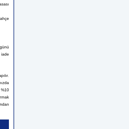
asası
bahçe
 günü
 iade
ılır.
mızda
n %10
ırmak
rından