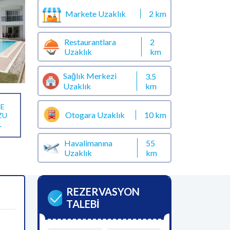
Markete Uzaklık
2 km
Restaurantlara
2
Uzaklık
km
Sağlık Merkezi
3.5
km
Uzaklık
E
Otogara Uzaklık
10 km
ZU
L
Havalimanına
55
Uzaklık
km
REZERVASYON
TALEBİ