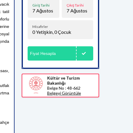
vacık
Giriş Tarihi
Çıkış Tarihi
7
Ağustos
7
Ağustos
tatil
nforlu
erine
Misafirler
0
Yetişkin,
0
Çocuk
osyal
şında
Fiyat Hesapla
sası,
Kültür ve Turizm
Bakanlığı
utfak
Belge No : 48-662
artma
Belgeyi Görüntüle
bahçe