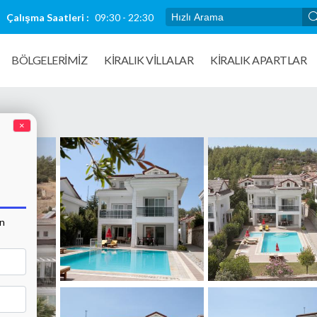
Çalışma Saatleri :
09:30 - 22:30
BÖLGELERİMİZ
KIRALIK VILLALAR
KİRALIK APARTLAR
×
an