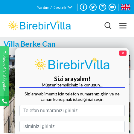
Yardım / Destek
Villa Berke Can
Tıklayın Sizi Arayalım
×
Sizi arayalım!
Müşteri temsilcimiz ile konuşun...
Sizi arayabilmemiz için telefon numaranızı girin ve ne
zaman konuşmak istediğinizi seçin
Tüm Fotoğrafları Göster