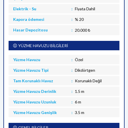
Elektrik - Su
Fiyata Dahil
Kapora ödemesi
% 20
Hasar Depozitosu
20.000 ₺
YÜZME HAVUZU BİLGİLERİ
Yüzme Havuzu
Özel
Yüzme Havuzu Tipi
Dikdörtgen
Tam Korunaklı Havuz
Korunaklı Değil
Yüzme Havuzu Derinlik
1.5 m
Yüzme Havuzu Uzunluk
6 m
Yüzme Havuzu Genişlik
3.5 m
GENEL BİLGİLER