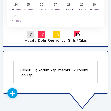
24
25
26
27
28
29
30
31
10
10
10
10
Müsait
Dolu
Opsiyonda
Giriş / Çıkış
Henüz Hiç Yorum Yapılmamış. İlk Yorumu
Sen Yap !