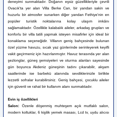
deneyimi sunmaktadır. Doğanın eşsiz güzellikleriyle çevrili
Ovacık'ta yer alan Villa Berke Can, bir yandan sakin ve
huzurlu bir atmosfer sunarken diğer yandan Fethiye'nin en
popüler turistik noktalarına kolay ulaşım imkânı
sağlamaktadır. Özellikle kalabalık aileler, arkadaş grupları ve
konforlu bir villa tatili yapmak isteyen misafirler için ideal bir
konaklama seçeneğidir. Villanın geniş bahçesinde bulunan
özel yüzme havuzu, sıcak yaz günlerinde serinleyerek keyifli
vakit geçirmeniz için hazırlanmıştır. Havuz terasında yer alan
şezlonglar, güneş şemsiyeleri ve oturma alanları sayesinde
gün boyunca Akdeniz güneşinin tadını çıkarabilir, akşam
saatlerinde ise barbekü alanında sevdiklerinizle birlikte
lezzetli sofralar kurabilirsiniz. Geniş bahçesi, çocuklu aileler
için güvenli ve rahat bir kullanım alanı sunmaktadır.
Evin iç özellikleri
Salon:
Özenle döşenmiş muhteşem açık mutfaklı salon,
modern koltuklar, 6 kişilik yemek masası, Lcd tv, uydu alıcısı