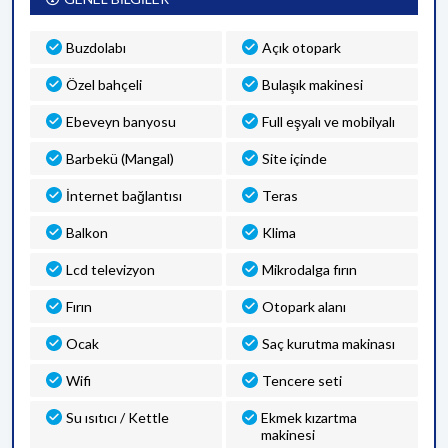
Buzdolabı
Açık otopark
Özel bahçeli
Bulaşık makinesi
Ebeveyn banyosu
Full eşyalı ve mobilyalı
Barbekü (Mangal)
Site içinde
İnternet bağlantısı
Teras
Balkon
Klima
Lcd televizyon
Mikrodalga fırın
Fırın
Otopark alanı
Ocak
Saç kurutma makinası
Wifi
Tencere seti
Su ısıtıcı / Kettle
Ekmek kızartma
makinesi