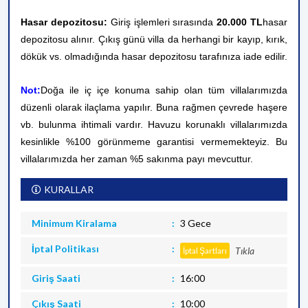
Hasar depozitosu:
Giriş işlemleri sırasında
20.000 TL
hasar
depozitosu alınır. Çıkış günü villa da herhangi bir kayıp, kırık,
dökük vs. olmadığında hasar depozitosu tarafınıza iade edilir.
Not:
Doğa ile iç içe konuma sahip olan tüm villalarımızda
düzenli olarak ilaçlama yapılır. Buna rağmen çevrede haşere
vb. bulunma ihtimali vardır. Havuzu korunaklı villalarımızda
kesinlikle %100 görünmeme garantisi vermemekteyiz. Bu
villalarımızda her zaman %5 sakınma payı mevcuttur.
KURALLAR
Minimum Kiralama
3 Gece
İptal Politikası
Tıkla
İptal Şartları
Giriş Saati
16:00
Çıkış Saati
10:00