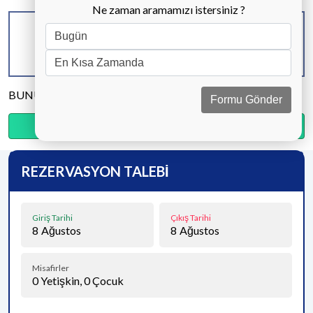
Ne zaman aramamızı istersiniz ?
KAPASİTE
BANYO & WC
YATAK ODASI
9 KİŞİ
5 ADET
4 ADET
BUNU PAYLAŞ
Formu Gönder
Ödemenin %20’sini şimdi, kalanını kapıda öde.
REZERVASYON TALEBİ
Giriş Tarihi
Çıkış Tarihi
8
Ağustos
8
Ağustos
Misafirler
0
Yetişkin,
0
Çocuk