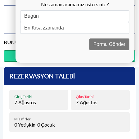
Ne zaman aramamızı istersiniz ?
KAPASİTE
BANYO & WC
YATAK ODASI
8 KİŞİ
4 ADET
4 ADET
BUNU PAYLAŞ
Formu Gönder
Ödemenin %20’sini şimdi, kalanını kapıda öde.
REZERVASYON TALEBİ
Giriş Tarihi
Çıkış Tarihi
7
Ağustos
7
Ağustos
Misafirler
0
Yetişkin,
0
Çocuk