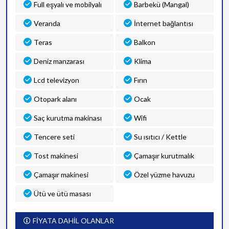
Full eşyalı ve mobilyalı
Barbekü (Mangal)
Veranda
İnternet bağlantısı
Teras
Balkon
Deniz manzarası
Klima
Lcd televizyon
Fırın
Otopark alanı
Ocak
Saç kurutma makinası
Wifi
Tencere seti
Su ısıtıcı / Kettle
Tost makinesi
Çamaşır kurutmalık
Çamaşır makinesi
Özel yüzme havuzu
Ütü ve ütü masası
FİYATA DAHİL OLANLAR