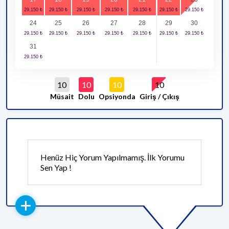
24
25
26
27
28
29
30
31
10
10
10
10
Müsait
Dolu
Opsiyonda
Giriş / Çıkış
Henüz Hiç Yorum Yapılmamış. İlk Yorumu
Sen Yap !