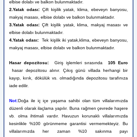
elbise dolabı ve balkon bulunmaktadır.
2.Yatak odası:
Çift kişilik yatak,
klima, ebeveyn banyosu,
makyaj masası
, elbise dolabı ve balkon bulunmaktadır.
3.Yatak odası:
Çift kişilik yatak, klima, makyaj masası ve
elbise dolabı bulunmaktadır.
4.Yatak odası:
Tek kişilik iki yatak,
klima, ebeveyn banyosu,
makyaj masası
, elbise dolabı ve balkon bulunmaktadır.
Hasar depozitosu:
Giriş işlemleri sırasında
105 Euro
hasar depozitosu alınır. Çıkış günü villada herhangi bir
kayıp, kırık, dökülük vs. olmadığında depozitosu tarafınıza
iade edilir.
Not:
Doğa ile iç içe yaşama sahibi olan tüm villalarımızda
düzenli olarak ilaçlama yapılır. Buna rağmen çevrede haşere
vb. olma ihtimali vardır. Havuzun korunaklı villalarımızda
kesinlikle %100 görünmeme garantisi vermemekteyiz. Bu
villalarımızda her zaman %10 sakınma payı