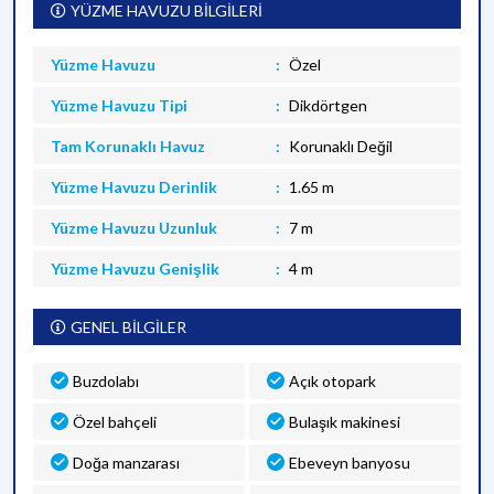
YÜZME HAVUZU BİLGİLERİ
Yüzme Havuzu
Özel
Yüzme Havuzu Tipi
Dikdörtgen
Tam Korunaklı Havuz
Korunaklı Değil
Yüzme Havuzu Derinlik
1.65 m
Yüzme Havuzu Uzunluk
7 m
Yüzme Havuzu Genişlik
4 m
GENEL BİLGİLER
Buzdolabı
Açık otopark
Özel bahçeli
Bulaşık makinesi
Doğa manzarası
Ebeveyn banyosu