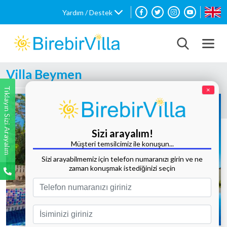
Yardım / Destek
Villa Beymen
Tıklayın Sizi Arayalım
×
Sizi arayalım!
Müşteri temsilcimiz ile konuşun...
Sizi arayabilmemiz için telefon numaranızı girin ve ne
zaman konuşmak istediğinizi seçin
Tüm Fotoğrafları Göster