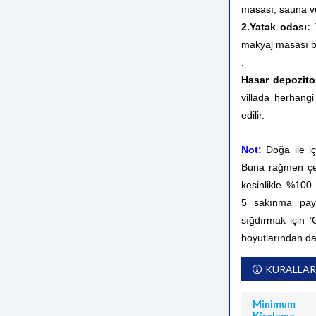
masası, sauna v
2.Yatak odası:
makyaj masası b
.
Hasar depozito
villada herhangi
edilir.
Not:
Doğa ile i
Buna rağmen çev
kesinlikle %10
5 sakınma payı
sığdırmak için ’
boyutlarından d
KURALLAR
Minimum
Kiralama