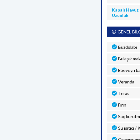
Kapalı Havuz
Uzunluk
GENEL BİL
Buzdolabı
Bulaşık mak
Ebeveyn b
Veranda
Teras
Fırın
Saç kurutm
Su ısıtıcı /
Çamaşır ma