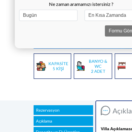
Ne zaman aramamızı istersiniz ?
Formu Gön
BANYO &
KAPASİTE
WC
5 KİŞİ
2 ADET
Açıkl
Rezervasyon
Açıklama
Villa Açıklaması
Depozito ve Ek Ücretler