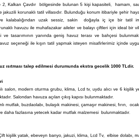
ne 2, Kalkan Çavdır bölgesinde bulunan 5 kişi kapasiteli, hamam, sau
 jakuzili korunaklı tatil villasıdır. Bulunduğu konum itibariyle şehir hay
ve kalabalığından uzak sessiz, sakin doğayla iç içe bir tatil i
naklı havuzu ile muhafazakar aileler ve balayı çiftleri için ideal bir vil
 ve tasarımının yanında geniş havuz terası ve bahçesi bulunmakt
havuz seçeneği ile kışın tatil yapmak isteyen misafirlerimiz içinde uygu
uz ısıtması talep edilmesi durumunda ekstra gecelik 1000 TLdir.
ri
lı salon, modern oturma grubu, klima, Lcd tv, uydu alıcı ve 6 kişilik 
adır. Salondan havuza açılan çıkış kapısı bulunmaktadır.
anlı mutfak, buzdaolabı, bulaşık makinesi, çamaşır makinesi, fırın, ocak
 ve daha fazlasına yetecek kadar mutfak malzemesi bulunmaktadır.
Çift kişilik yatak, ebeveyn banyo, jakuzi,
klima, Lcd Tv, elbise dolabı, m