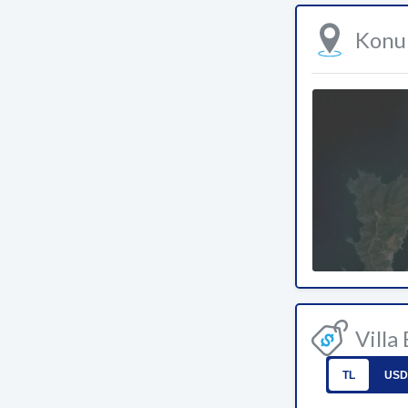
Kon
Villa
TL
USD