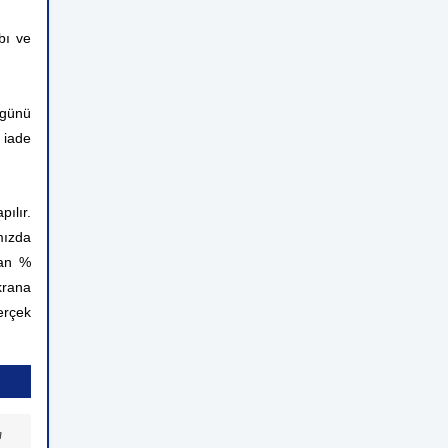
bı ve
 günü
 iade
ılır.
mızda
man %
krana
erçek
a