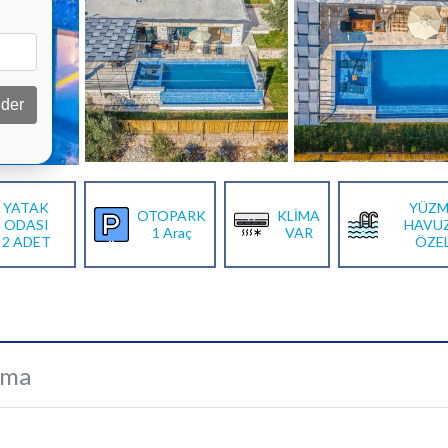
der
YATAK
YÜZM
OTOPARK
KLİMA
ODASI
HAVU
1 Araç
VAR
2 ADET
ÖZE
ama