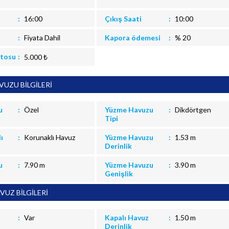
16:00
Çıkış Saati
10:00
Fiyata Dahil
Kapora ödemesi
% 20
itosu
5.000 ₺
UZU BİLGİLERİ
u
Özel
Yüzme Havuzu
Dikdörtgen
Tipi
ı
Korunaklı Havuz
Yüzme Havuzu
1.53 m
Derinlik
u
7.90 m
Yüzme Havuzu
3.90 m
Genişlik
VUZ BİLGİLERİ
Var
Kapalı Havuz
1.50 m
Derinlik