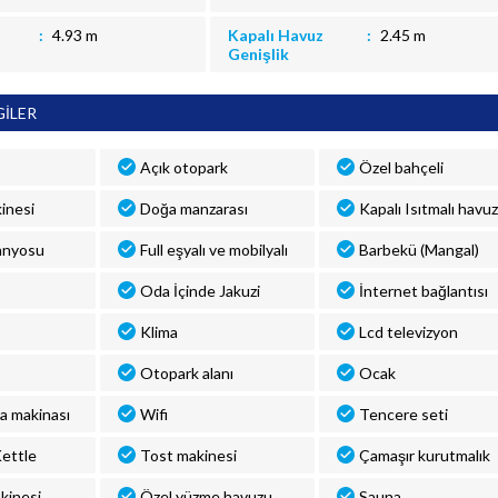
4.93 m
Kapalı Havuz
2.45 m
Genişlik
GİLER
Açık otopark
Özel bahçeli
inesi
Doğa manzarası
Kapalı Isıtmalı havuz
anyosu
Full eşyalı ve mobilyalı
Barbekü (Mangal)
Oda İçinde Jakuzi
İnternet bağlantısı
Klima
Lcd televizyon
Otopark alanı
Ocak
a makinası
Wifi
Tencere seti
 Kettle
Tost makinesi
Çamaşır kurutmalık
kinesi
Özel yüzme havuzu
Sauna