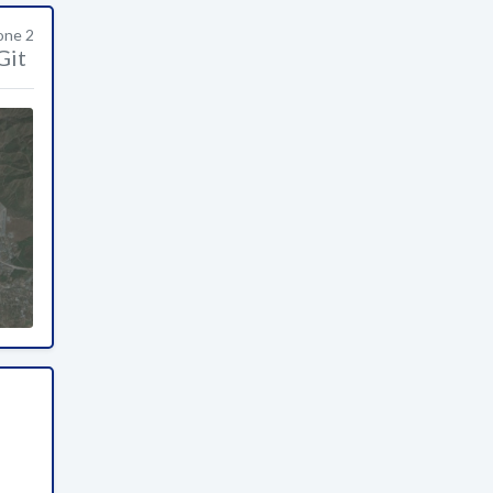
tone 2
Git