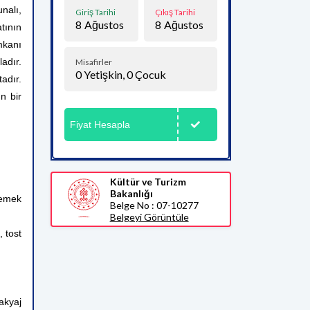
nalı,
Giriş Tarihi
Çıkış Tarihi
8
Ağustos
8
Ağustos
atının
mkanı
ladır.
Misafirler
0
Yetişkin,
0
Çocuk
adır.
n bir
Fiyat Hesapla
Kültür ve Turizm
Bakanlığı
yemek
Belge No : 07-10277
Belgeyi Görüntüle
, tost
akyaj