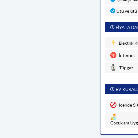
Ütü ve ütü
FİYATA DA
Elektrik K
İnternet
Tüpgaz
EV KURAL
İçeride Si
Çocuklara Uyg