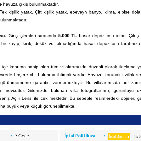
e havuza çıkış bulunmaktadır.
Tek kişilik yatak, Çift kişilik yatak, ebeveyn banyo, klima, elbise dola
ulunmaktadır.
su:
Giriş işlemleri sırasında
5.000 TL
hasar depozitosu alınır. Çıkış
 bir kayıp, kırık, dökük vs. olmadığında hasar depozitosu tarafınıza
ç içe konuma sahip olan tüm villalarımızda düzenli olarak ilaçlama yap
rede haşere vb. bulunma ihtimali vardır. Havuzu korunaklı villaları
0 görünmememe garantisi vermemekteyiz. Bu villalarımızda her za
 mevcuttur.
Sitemizde bulunan villa fotoğraflarının, görüntüyü e
Geniş Açılı Lens’ ile çekilmektedir. Bu sebeple resimlerdeki objeler, g
aha büyük veya küçük görünebilmekte.
7 Gece
İptal Politikası
Tıkl
İptal Şartları