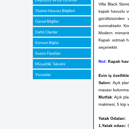
Villa Black Sto
Yüzme Havuzu Bilgileri
kapalı havuzlu ve
gürültüsünden 
Genel Bilgiler
sunmaktadır.
Koru
Dahil Olanlar
Modern mimarisi
Kapalı ısıtmalı 
Konum Blgisi
seçenektir.
Sezon Fiyatları
Not:
Kapalı hav
Müsaitlik Takvimi
Yorumlar
Evin iç özellikle
Salon:
Açık plan
masası bulunmakt
Mutfak
: Açık pl
makinesi, 5 kişi
Yatak Odaları:
1.Yatak odası: