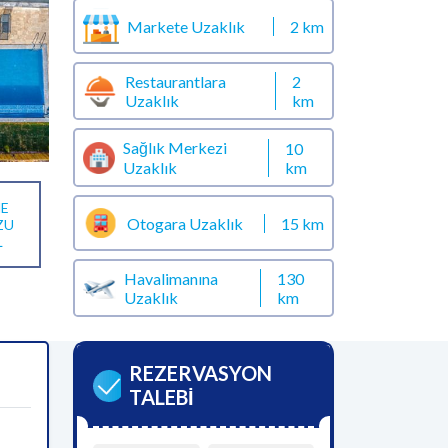
Markete Uzaklık
2 km
Restaurantlara
2
Uzaklık
km
Sağlık Merkezi
10
km
Uzaklık
E
Otogara Uzaklık
15 km
ZU
L
Havalimanına
130
Uzaklık
km
REZERVASYON
TALEBİ