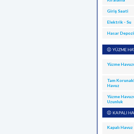
Giriş Saati
Elektrik - Su
Hasar Depoz
YÜZME HAV
Yüzme Havuz
Tam Korunakl
Havuz
Yüzme Havuz
Uzunluk
KAPALI HA
Kapalı Havuz