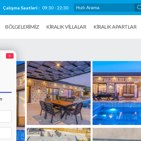
Çalışma Saatleri :
09:30 - 22:30
BÖLGELERİMİZ
KIRALIK VILLALAR
KİRALIK APARTLAR
×
an