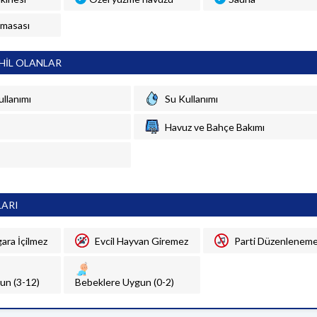
 masası
HİL OLANLAR
ullanımı
Su Kullanımı
Havuz ve Bahçe Bakımı
LARI
gara İçilmez
Evcil Hayvan Giremez
Parti Düzenlenem
un (3-12)
Bebeklere Uygun (0-2)