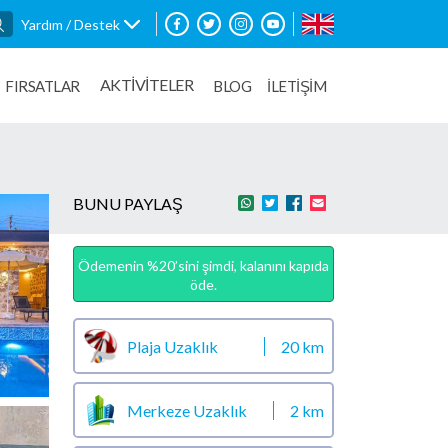
Yardım / Destek
AKTİVİTELER
FIRSATLAR
BLOG
İLETİŞİM
BUNU PAYLAŞ
Ödemenin %20’sini şimdi, kalanını kapıda
öde.
Plaja Uzaklık
20 km
Merkeze Uzaklık
2 km