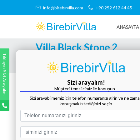
info@birebirvilla.com
+90 252 612 44 45
ANASAYFA
Villa Black Stone 2
Tıklayın Sizi Arayalım
Tüm Fotoğrafları Göster
Sizi arayalım!
Müşteri temsilcimiz ile konuşun...
Sizi arayabilmemiz için telefon numaranızı girin ve ne zam
konuşmak istediğinizi seçin