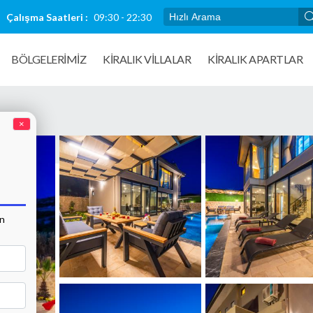
Çalışma Saatleri :
09:30 - 22:30
BÖLGELERİMİZ
KIRALIK VILLALAR
KİRALIK APARTLAR
×
an