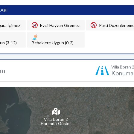
LARI
gara İçilmez
Evcil Hayvan Giremez
Parti Düzenlenem
un (3-12)
Bebeklere Uygun (0-2)
Villa Boran 
um
Konuma 
Villa Boran 2
Haritada Göster