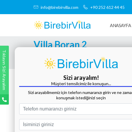
info@birebirvilla.com
+90 252 612 44 45
ANASAYFA
Villa Boran 2
Tıklayın Sizi Arayalım
Tüm Fotoğrafları Göster
Sizi arayalım!
Müşteri temsilcimiz ile konuşun...
Sizi arayabilmemiz için telefon numaranızı girin ve ne zam
konuşmak istediğinizi seçin