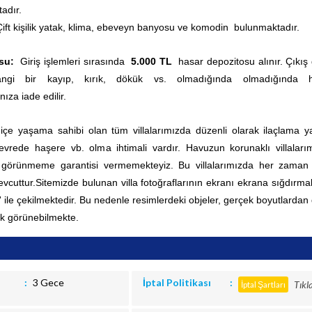
adır.
Çift kişilik yatak, klima, ebeveyn banyosu ve komodin
bulunmaktadır.
su:
Giriş işlemleri sırasında
5.000 TL
hasar depozitosu alınır. Çıkış
angi bir kayıp, kırık, dökük vs. olmadığında
olmadığında 
nıza iade edilir.
 içe yaşama sahibi olan tüm villalarımızda düzenli olarak ilaçlama yap
rede haşere vb. olma ihtimali vardır. Havuzun korunaklı villaları
0 görünmeme garantisi vermemekteyiz. Bu villalarımızda her zama
vcuttur.
Sitemizde bulunan villa fotoğraflarının ekranı ekrana sığdırmak
' ile çekilmektedir. Bu nedenle resimlerdeki objeler, gerçek boyutlardan
k görünebilmekte.
3 Gece
İptal Politikası
Tıkl
İptal Şartları