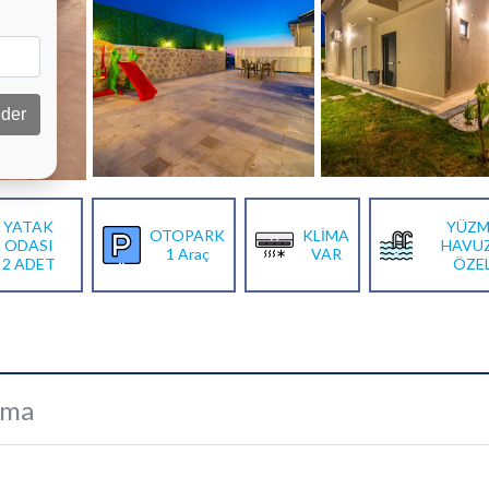
der
YATAK
YÜZM
OTOPARK
KLİMA
ODASI
HAVU
1 Araç
VAR
2 ADET
ÖZE
ama