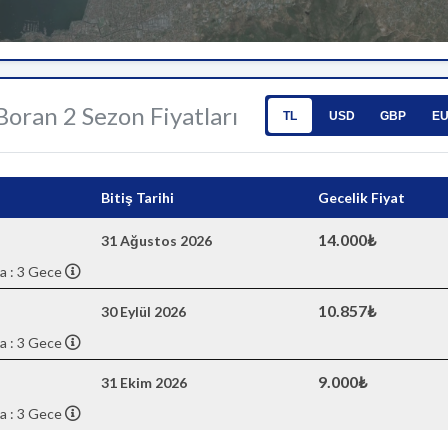
 Boran 2 Sezon Fiyatları
TL
USD
GBP
E
Bitiş Tarihi
Gecelik Fiyat
14.000₺
31 Ağustos 2026
a : 3 Gece
10.857₺
30 Eylül 2026
a : 3 Gece
9.000₺
31 Ekim 2026
a : 3 Gece