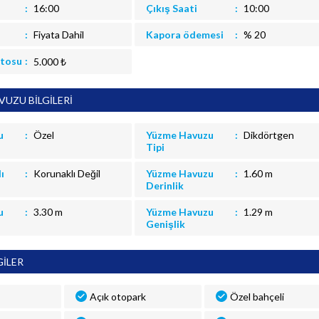
16:00
Çıkış Saati
10:00
Fiyata Dahil
Kapora ödemesi
% 20
itosu
5.000 ₺
UZU BİLGİLERİ
u
Özel
Yüzme Havuzu
Dikdörtgen
Tipi
ı
Korunaklı Değil
Yüzme Havuzu
1.60 m
Derinlik
u
3.30 m
Yüzme Havuzu
1.29 m
Genişlik
GİLER
Açık otopark
Özel bahçeli