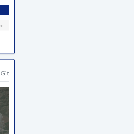
ez
2
Git