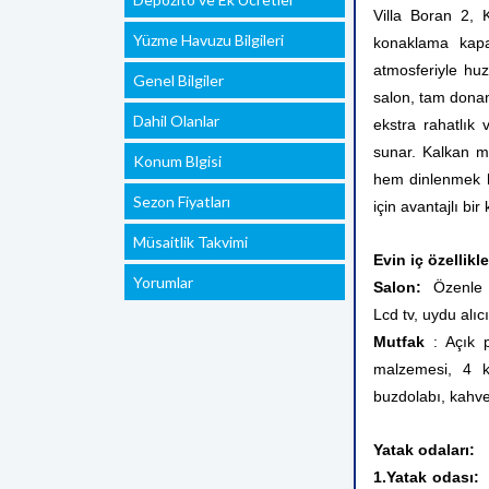
Villa Boran 2, 
Yüzme Havuzu Bilgileri
konaklama kapas
atmosferiyle huzu
Genel Bilgiler
salon, tam donanı
Dahil Olanlar
ekstra rahatlık 
sunar. Kalkan m
Konum Blgisi
hem dinlenmek he
Sezon Fiyatları
için avantajlı bir
Müsaitlik Takvimi
Evin iç özellikle
Yorumlar
Salon:
Özenle d
Lcd tv, uydu alıc
Mutfak
: Açık p
malzemesi,
4 k
buzdolabı, kahve
Yatak odaları:
1.Yatak odası: