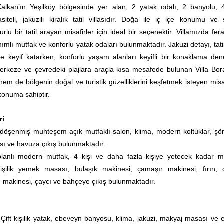
Kalkan’ın Yeşilköy bölgesinde yer alan, 2 yatak odalı, 2 banyolu, 4
iteli, jakuzili kiralık tatil villasıdır. Doğa ile iç içe konumu ve 
rlu bir tatil arayan misafirler için ideal bir seçenektir. Villamızda fer
mlı mutfak ve konforlu yatak odaları bulunmaktadır. Jakuzi detayı, tatil
ve keyif katarken, konforlu yaşam alanları keyifli bir konaklama den
erkeze ve çevredeki plajlara araçla kısa mesafede bulunan Villa Bor
m de bölgenin doğal ve turistik güzelliklerini keşfetmek isteyen misaf
 konuma sahiptir.
ri
öşenmiş muhteşem açık mutfaklı salon, klima, modern koltuklar, şö
ısı ve havuza çıkış bulunmaktadır.
lanlı modern mutfak, 4 kişi ve daha fazla kişiye yetecek kadar m
işilik yemek masası,
bulaşık makinesi, çamaşır makinesi, fırın, 
 makinesi, çaycı ve bahçeye çıkış bulunmaktadır.
Çift kişilik yatak, ebeveyn banyosu, klima, jakuzi, makyaj masası ve e