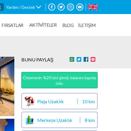
Yardım / Destek
AKTİVİTELER
FIRSATLAR
BLOG
İLETİŞİM
BUNU PAYLAŞ
Ödemenin %20’sini şimdi, kalanını kapıda
öde.
Plaja Uzaklık
10 km
Merkeze Uzaklık
8 km