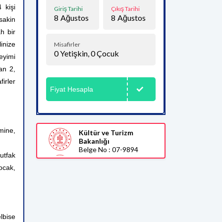
 kişi
Giriş Tarihi
Çıkış Tarihi
8
Ağustos
8
Ağustos
sakin
ah bir
inize
Misafirler
0
Yetişkin,
0
Çocuk
eyimi
an 2,
irler
Fiyat Hesapla
mine,
Kültür ve Turizm
Bakanlığı
Belge No : 07-9894
utfak
ocak,
lbise