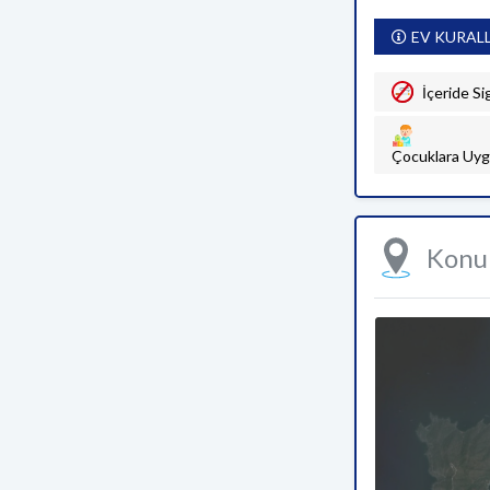
EV KURAL
İçeride Si
Çocuklara Uyg
Kon