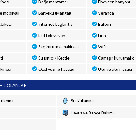
inesi
Doğa manzarası
Ebeveyn banyosu
ve mobilyalı
Barbekü (Mangal)
Veranda
Jakuzi
İnternet bağlantısı
Balkon
Lcd televizyon
Fırın
Saç kurutma makinası
Wifi
ti
Su ısıtıcı / Kettle
Çamaşır kurutmalık
kinesi
Özel yüzme havuzu
Ütü ve ütü masası
HİL OLANLAR
ullanımı
Su Kullanımı
Havuz ve Bahçe Bakımı