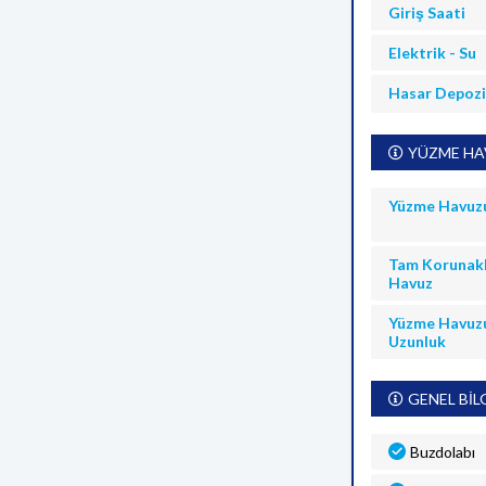
Giriş Saati
Elektrik - Su
Hasar Depoz
YÜZME HAV
Yüzme Havuz
Tam Korunakl
Havuz
Yüzme Havuz
Uzunluk
GENEL BİL
Buzdolabı