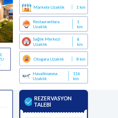
Markete Uzaklık
1 km
Restaurantlara
1
Uzaklık
km
Sağlık Merkezi
8
km
Uzaklık
E
Otogara Uzaklık
8 km
ZU
L
Havalimanına
116
Uzaklık
km
REZERVASYON
TALEBİ