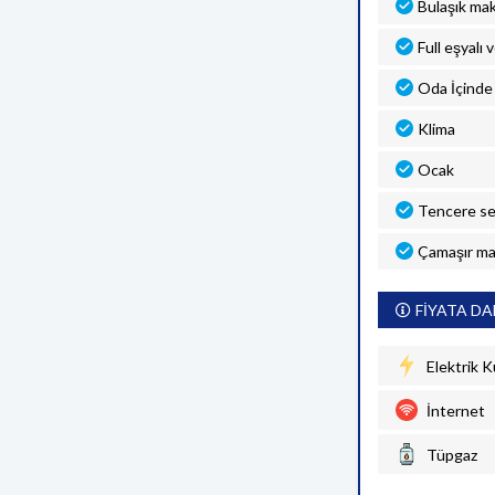
Bulaşık mak
Full eşyalı 
Oda İçinde 
Klima
Ocak
Tencere se
Çamaşır ma
FİYATA DA
Elektrik K
İnternet
Tüpgaz