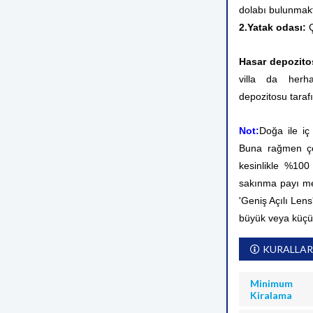
dolabı bulunmakt
2.Yatak odası:
Hasar depozito
villa da herh
depozitosu tarafı
Not:
Doğa ile iç
Buna rağmen çev
kesinlikle %10
sakınma payı me
'Geniş Açılı Lens
büyük veya küçü
KURALLAR
Minimum
Kiralama