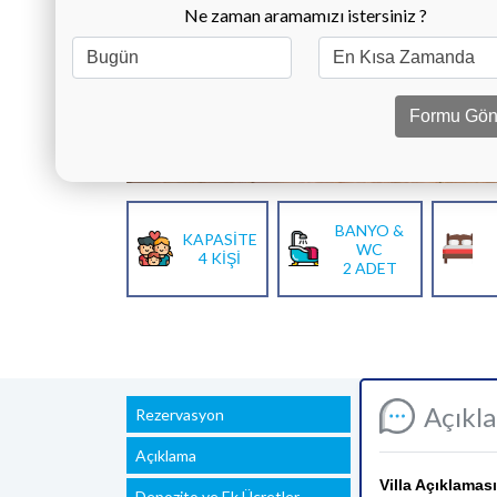
Ne zaman aramamızı istersiniz ?
Formu Gön
BANYO &
KAPASİTE
WC
4 KİŞİ
2 ADET
Açıkl
Rezervasyon
Açıklama
Villa Açıklaması
Depozito ve Ek Ücretler