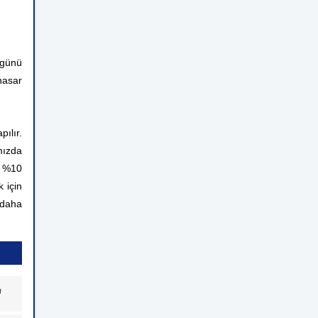
 günü
hasar
ılır.
mızda
n %10
 için
 daha
a