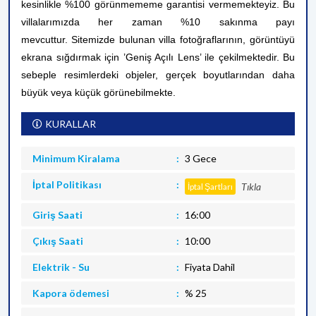
kesinlikle %100 görünmememe garantisi vermemekteyiz. Bu
villalarımızda her zaman %10 sakınma payı
mevcuttur.
Sitemizde bulunan villa fotoğraflarının, görüntüyü
ekrana sığdırmak için ’Geniş Açılı Lens’ ile çekilmektedir. Bu
sebeple resimlerdeki objeler, gerçek boyutlarından daha
büyük veya küçük görünebilmekte.
KURALLAR
Minimum Kiralama
3 Gece
İptal Politikası
Tıkla
İptal Şartları
Giriş Saati
16:00
Çıkış Saati
10:00
Elektrik - Su
Fiyata Dahil
Kapora ödemesi
% 25