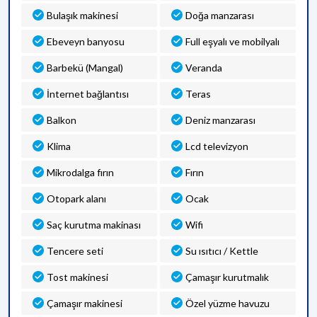
Bulaşık makinesi
Doğa manzarası
Ebeveyn banyosu
Full eşyalı ve mobilyalı
Barbekü (Mangal)
Veranda
İnternet bağlantısı
Teras
Balkon
Deniz manzarası
Klima
Lcd televizyon
Mikrodalga fırın
Fırın
Otopark alanı
Ocak
Saç kurutma makinası
Wifi
Tencere seti
Su ısıtıcı / Kettle
Tost makinesi
Çamaşır kurutmalık
Çamaşır makinesi
Özel yüzme havuzu