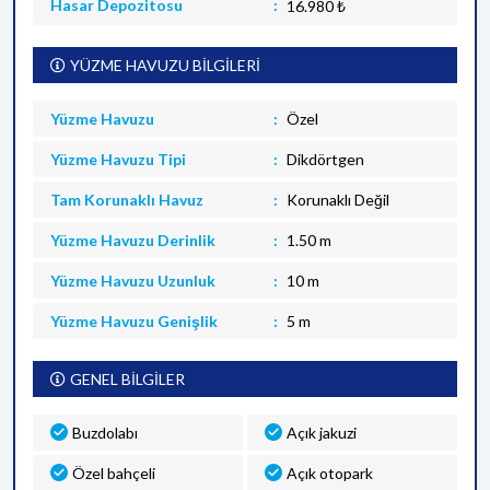
Hasar Depozitosu
16.980 ₺
YÜZME HAVUZU BİLGİLERİ
Yüzme Havuzu
Özel
Yüzme Havuzu Tipi
Dikdörtgen
Tam Korunaklı Havuz
Korunaklı Değil
Yüzme Havuzu Derinlik
1.50 m
Yüzme Havuzu Uzunluk
10 m
Yüzme Havuzu Genişlik
5 m
GENEL BİLGİLER
Buzdolabı
Açık jakuzi
Özel bahçeli
Açık otopark