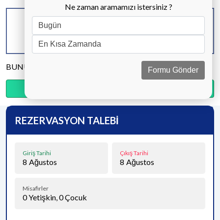
Ne zaman aramamızı istersiniz ?
KAPASİTE
BANYO & WC
YATAK ODASI
12 KİŞİ
6 ADET
6 ADET
BUNU PAYLAŞ
Formu Gönder
Ödemenin %25’sini şimdi, kalanını kapıda öde.
REZERVASYON TALEBİ
Giriş Tarihi
Çıkış Tarihi
8
Ağustos
8
Ağustos
Misafirler
0
Yetişkin,
0
Çocuk