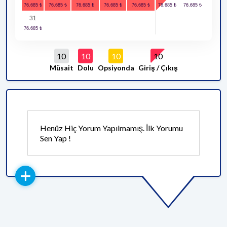
31
10
10
10
10
Müsait
Dolu
Opsiyonda
Giriş / Çıkış
Henüz Hiç Yorum Yapılmamış. İlk Yorumu
Sen Yap !