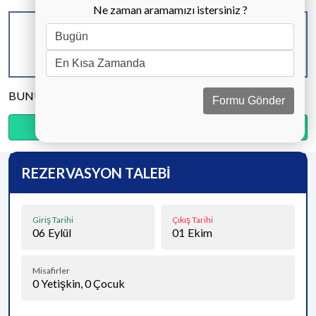
Ne zaman aramamızı istersiniz ?
KAPASİTE
BANYO & WC
YATAK ODASI
11 KİŞİ
5 ADET
6 ADET
BUNU PAYLAŞ
Formu Gönder
Ödemenin %15’sini şimdi, kalanını kapıda öde.
REZERVASYON TALEBİ
Giriş Tarihi
Çıkış Tarihi
06
Eylül
01
Ekim
Misafirler
0
Yetişkin,
0
Çocuk