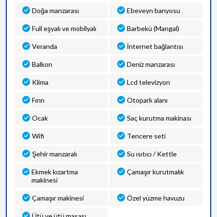
Doğa manzarası
Ebeveyn banyosu
Full eşyalı ve mobilyalı
Barbekü (Mangal)
Veranda
İnternet bağlantısı
Balkon
Deniz manzarası
Klima
Lcd televizyon
Fırın
Otopark alanı
Ocak
Saç kurutma makinası
Wifi
Tencere seti
Şehir manzaralı
Su ısıtıcı / Kettle
Ekmek kızartma
Çamaşır kurutmalık
makinesi
Çamaşır makinesi
Özel yüzme havuzu
Ütü ve ütü masası