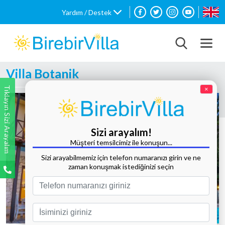
Yardım / Destek
Villa Botanik
Tıklayın Sizi Arayalım
×
Sizi arayalım!
Müşteri temsilcimiz ile konuşun...
Sizi arayabilmemiz için telefon numaranızı girin ve ne
zaman konuşmak istediğinizi seçin
Tüm Fotoğrafları Göster