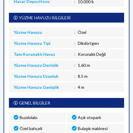
Hasar Depozitosu
10.000 ₺
YÜZME HAVUZU BİLGİLERİ
Yüzme Havuzu
Özel
Yüzme Havuzu Tipi
Dikdörtgen
Tam Korunaklı Havuz
Korunaklı Değil
Yüzme Havuzu Derinlik
1.60 m
Yüzme Havuzu Uzunluk
8.5 m
Yüzme Havuzu Genişlik
4 m
GENEL BİLGİLER
Buzdolabı
Açık otopark
Özel bahçeli
Bulaşık makinesi