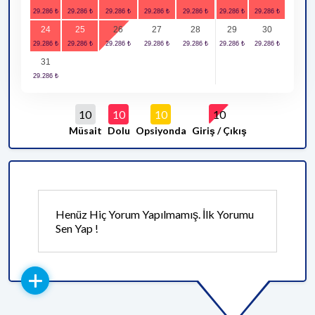
24
25
26
27
28
29
30
31
10
10
10
10
Müsait
Dolu
Opsiyonda
Giriş / Çıkış
Henüz Hiç Yorum Yapılmamış. İlk Yorumu
Sen Yap !