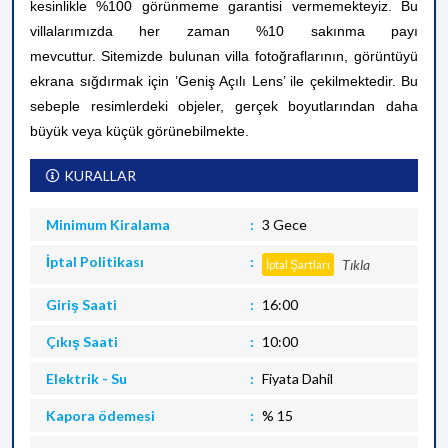
kesinlikle %100 görünmeme garantisi vermemekteyiz. Bu
villalarımızda her zaman %10 sakınma payı
mevcuttur.
Sitemizde bulunan villa fotoğraflarının, görüntüyü
ekrana sığdırmak için ’Geniş Açılı Lens’ ile çekilmektedir. Bu
sebeple resimlerdeki objeler, gerçek boyutlarından daha
büyük veya küçük görünebilmekte.
KURALLAR
Minimum Kiralama
3 Gece
İptal Politikası
Tıkla
İptal Şartları
Giriş Saati
16:00
Çıkış Saati
10:00
Elektrik - Su
Fiyata Dahil
Kapora ödemesi
% 15