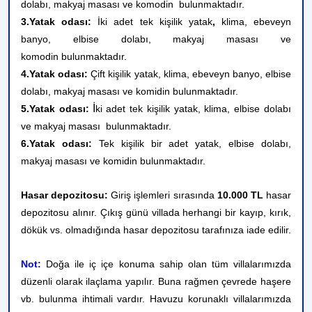
dolabı, makyaj masası ve komodin
bulunmaktadır.
3.Yatak odası:
İki adet tek kişilik yatak
,
klima, ebeveyn
banyo, elbise dolabı, makyaj masası ve
komodin
bulunmaktadır.
4.Yatak odası:
Çift kişilik
yatak, klima, ebeveyn banyo, elbise
dolabı, makyaj masası ve komidin
bulunmaktadır.
İ
5.Yatak odası:
ki adet tek
kişilik yatak, klima, elbise dolabı
ve makyaj masası
bulunmaktadır.
6.Yatak odası:
Tek kişilik bir adet yatak, elbise dolabı,
makyaj masası ve komidin bulunmaktadır.
Hasar depozitosu:
Giriş işlemleri sırasında
10.000 TL
hasar
depozitosu alınır. Çıkış günü villada herhangi bir kayıp, kırık,
dökük vs. olmadığında hasar depozitosu tarafınıza iade edilir.
Not:
Doğa ile iç içe konuma sahip olan tüm villalarımızda
düzenli olarak ilaçlama yapılır. Buna rağmen çevrede haşere
vb. bulunma ihtimali vardır. Havuzu korunaklı villalarımızda