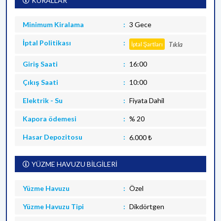
KURALLAR
Minimum Kiralama
3 Gece
İptal Politikası
Tıkla
İptal Şartları
Giriş Saati
16:00
Çıkış Saati
10:00
Elektrik - Su
Fiyata Dahil
Kapora ödemesi
% 20
Hasar Depozitosu
6.000 ₺
YÜZME HAVUZU BİLGİLERİ
Yüzme Havuzu
Özel
Yüzme Havuzu Tipi
Dikdörtgen