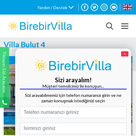
Yardım / Destek
Villa Bulut 4
Tıklayın Sizi Arayalım
×
Sizi arayalım!
Müşteri temsilcimiz ile konuşun...
Sizi arayabilmemiz için telefon numaranızı girin ve ne
zaman konuşmak istediğinizi seçin
Tüm Fotoğrafları Göster