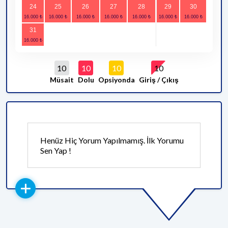
24
25
26
27
28
29
30
31
10
10
10
10
Müsait
Dolu
Opsiyonda
Giriş / Çıkış
Henüz Hiç Yorum Yapılmamış. İlk Yorumu
Sen Yap !