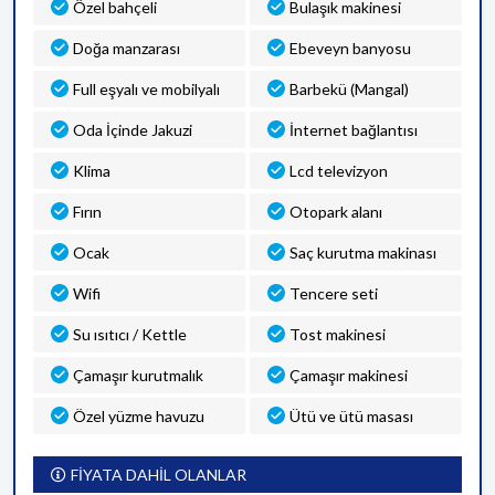
Özel bahçeli
Bulaşık makinesi
Doğa manzarası
Ebeveyn banyosu
Full eşyalı ve mobilyalı
Barbekü (Mangal)
Oda İçinde Jakuzi
İnternet bağlantısı
Klima
Lcd televizyon
Fırın
Otopark alanı
Ocak
Saç kurutma makinası
Wifi
Tencere seti
Su ısıtıcı / Kettle
Tost makinesi
Çamaşır kurutmalık
Çamaşır makinesi
Özel yüzme havuzu
Ütü ve ütü masası
FİYATA DAHİL OLANLAR