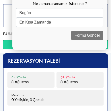
Ne zaman aramamızı istersiniz ?
KAPASİTE
BANYO & WC
YATAK ODASI
6 KİŞİ
3 ADET
3 ADET
BUNU PAYLAŞ
Formu Gönder
Ödemenin %20’sini şimdi, kalanını kapıda öde.
REZERVASYON TALEBİ
Giriş Tarihi
Çıkış Tarihi
8
Ağustos
8
Ağustos
Misafirler
0
Yetişkin,
0
Çocuk