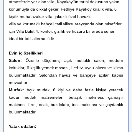
atmosferde yer alan villa, Kayaköy’ün tarihi dokusuna yakın
konumuyla da dikkat çeker. Fethiye Kayaköy kiralık villa, 6
kişilik muhafazakar villa, jakuzili özel havuzlu
villa ve korunaklı bahçeli tatil villası arayışında olan misafirler
için Villa Bulut 4, konfor, gizlilik ve huzuru bir arada sunan
ideal bir tatil alternatifidir.
Evin iç özellikleri
Salon:
Özenle döşenmiş açık mutfaklı salon, modern
koltuklar, 6 kişilik yemek masası, Lcd tv, uydu alıcısı ve klima
bulunmaktadır. Salondan havuz ve bahçeye açılan kapısı
mevcuttur.
Mutfak:
Açık mutfak, 6 kişi ve daha fazla kişiye yetecek
kadar mutfak malzemeleri, bulaşık makinesi, çamaşır
makinesi, fırın, ocak, buzdolabı, tost makinası ve çaydanlık
bulunmaktadır.
Yatak odaları: