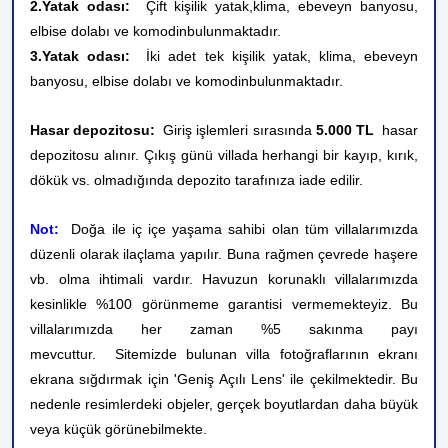
2.Yatak odası:
Çift kişilik yatak,
klima, ebeveyn banyosu,
elbise dolabı ve komodin
bulunmaktadır.
3.Yatak odası:
İki adet tek kişilik yatak,
klima, ebeveyn
banyosu, elbise dolabı ve komodin
bulunmaktadır.
Hasar depozitosu:
Giriş işlemleri sırasında
5.000 TL
hasar
depozitosu alınır. Çıkış günü villada herhangi bir kayıp, kırık,
dökük vs. olmadığında depozito tarafınıza iade edilir.
Not:
Doğa ile iç içe yaşama sahibi olan tüm villalarımızda
düzenli olarak ilaçlama yapılır. Buna rağmen çevrede haşere
vb. olma ihtimali vardır. Havuzun korunaklı villalarımızda
kesinlikle %100 görünmeme garantisi vermemekteyiz. Bu
villalarımızda her zaman %5 sakınma payı
mevcuttur.
Sitemizde bulunan villa fotoğraflarının ekranı
ekrana sığdırmak için 'Geniş Açılı Lens' ile çekilmektedir. Bu
nedenle resimlerdeki objeler, gerçek boyutlardan daha büyük
veya küçük görünebilmekte.