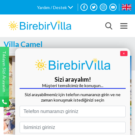
Yardım / Destek
Villa Camel
Tıklayın Sizi Arayalım
×
Sizi arayalım!
Müşteri temsilcimiz ile konuşun...
Sizi arayabilmemiz için telefon numaranızı girin ve ne
zaman konuşmak istediğinizi seçin
Tüm Fotoğrafları Göster