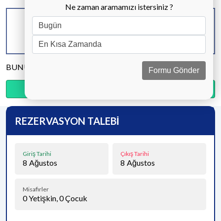
Ne zaman aramamızı istersiniz ?
KAPASİTE
BANYO & WC
YATAK ODASI
6 KİŞİ
4 ADET
3 ADET
BUNU PAYLAŞ
Formu Gönder
Ödemenin %15’sini şimdi, kalanını kapıda öde.
REZERVASYON TALEBİ
Giriş Tarihi
Çıkış Tarihi
8
Ağustos
8
Ağustos
Misafirler
0
Yetişkin,
0
Çocuk