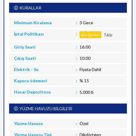
KURALLAR
Minimum Kiralama
3 Gece
İptal Politikası
Tıkla
İptal Şartları
Giriş Saati
16:00
Çıkış Saati
10:00
Elektrik - Su
Fiyata Dahil
Kapora ödemesi
% 15
Hasar Depozitosu
5.000 ₺
YÜZME HAVUZU BİLGİLERİ
Yüzme Havuzu
Özel
Yüzme Havuzu Tipi
Dikdörtgen