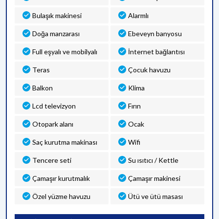
Bulaşık makinesi
Alarmlı
Doğa manzarası
Ebeveyn banyosu
Full eşyalı ve mobilyalı
İnternet bağlantısı
Teras
Çocuk havuzu
Balkon
Klima
Lcd televizyon
Fırın
Otopark alanı
Ocak
Saç kurutma makinası
Wifi
Tencere seti
Su ısıtıcı / Kettle
Çamaşır kurutmalık
Çamaşır makinesi
Özel yüzme havuzu
Ütü ve ütü masası