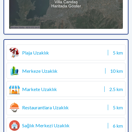
Villa Candaş
Haritada Göster
Plaja Uzaklık
5 km
Merkeze Uzaklık
10 km
Markete Uzaklık
2.5 km
Restaurantlara Uzaklık
5 km
Sağlık Merkezi Uzaklık
6 km