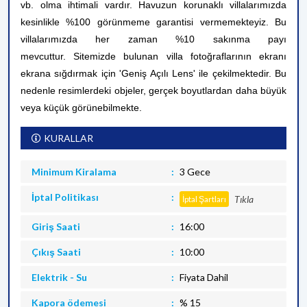
vb. olma ihtimali vardır. Havuzun korunaklı villalarımızda
kesinlikle %100 görünmeme garantisi vermemekteyiz. Bu
villalarımızda her zaman %10 sakınma payı
mevcuttur.
Sitemizde bulunan villa fotoğraflarının ekranı
ekrana sığdırmak için 'Geniş Açılı Lens' ile çekilmektedir. Bu
nedenle resimlerdeki objeler, gerçek boyutlardan daha büyük
veya küçük görünebilmekte.
KURALLAR
Minimum Kiralama
3 Gece
İptal Politikası
Tıkla
İptal Şartları
Giriş Saati
16:00
Çıkış Saati
10:00
Elektrik - Su
Fiyata Dahil
Kapora ödemesi
% 15