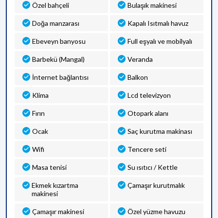
Özel bahçeli
Bulaşık makinesi
Doğa manzarası
Kapalı Isıtmalı havuz
Ebeveyn banyosu
Full eşyalı ve mobilyalı
Barbekü (Mangal)
Veranda
İnternet bağlantısı
Balkon
Klima
Lcd televizyon
Fırın
Otopark alanı
Ocak
Saç kurutma makinası
Wifi
Tencere seti
Masa tenisi
Su ısıtıcı / Kettle
Ekmek kızartma
Çamaşır kurutmalık
makinesi
Çamaşır makinesi
Özel yüzme havuzu