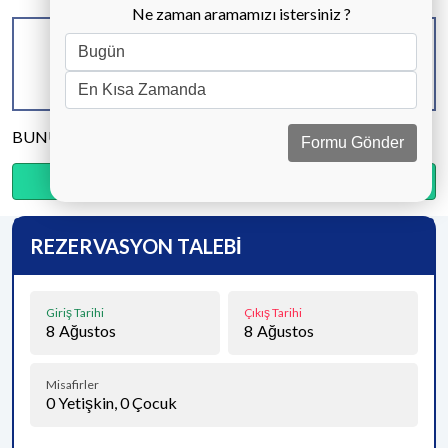
Ne zaman aramamızı istersiniz ?
KAPASİTE
BANYO & WC
YATAK ODASI
6 KİŞİ
3 ADET
3 ADET
BUNU PAYLAŞ
Formu Gönder
Ödemenin %15’sini şimdi, kalanını kapıda öde.
REZERVASYON TALEBİ
Giriş Tarihi
Çıkış Tarihi
8
Ağustos
8
Ağustos
Misafirler
0
Yetişkin,
0
Çocuk