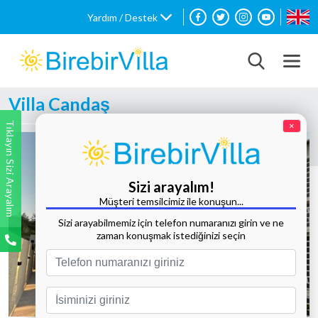
Yardım / Destek
Villa Candaş
Tıklayın Sizi Arayalım
×
Sizi arayalım!
Müşteri temsilcimiz ile konuşun...
Sizi arayabilmemiz için telefon numaranızı girin ve ne
zaman konuşmak istediğinizi seçin
Tüm Fotoğrafları Göster