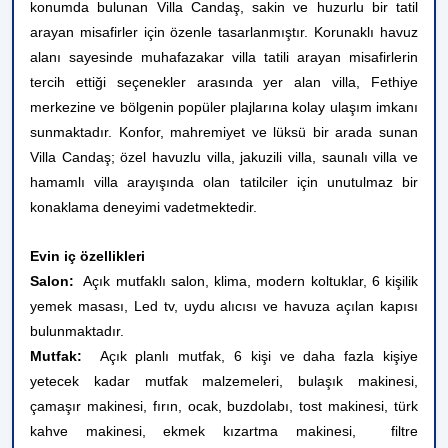
konumda bulunan Villa Candaş, sakin ve huzurlu bir tatil
arayan misafirler için özenle tasarlanmıştır. Korunaklı havuz
alanı sayesinde muhafazakar villa tatili arayan misafirlerin
tercih ettiği seçenekler arasında yer alan villa, Fethiye
merkezine ve bölgenin popüler plajlarına kolay ulaşım imkanı
sunmaktadır. Konfor, mahremiyet ve lüksü bir arada sunan
Villa Candaş; özel havuzlu villa, jakuzili villa, saunalı villa ve
hamamlı villa arayışında olan tatilciler için unutulmaz bir
konaklama deneyimi vadetmektedir.
Evin iç özellikleri
Salon:
Açık mutfaklı salon, klima, modern koltuklar, 6 kişilik
yemek masası, Led tv, uydu alıcısı ve havuza açılan kapısı
bulunmaktadır.
Mutfak:
Açık planlı mutfak, 6 kişi ve daha fazla kişiye
yetecek kadar mutfak malzemeleri, bulaşık makinesi,
çamaşır makinesi, fırın, ocak, buzdolabı, tost makinesi, türk
kahve
makinesi, ekmek kızartma makinesi,
filtre