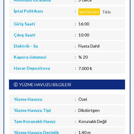
İptal Politikası
Tıkla
İptal Şartları
Giriş Saati
16:00
Çıkış Saati
10:00
Elektrik - Su
Fiyata Dahil
Kapora ödemesi
% 20
Hasar Depozitosu
7.000 ₺
YÜZME HAVUZU BİLGİLERİ
Yüzme Havuzu
Özel
Yüzme Havuzu Tipi
Dikdörtgen
Tam Korunaklı Havuz
Korunaklı Değil
Yüzme Havuzu Derinlik
1.40 m