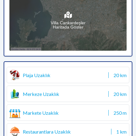
Villa Cankardeşler
Haritada Göster
Plaja Uzaklık
20 km
Merkeze Uzaklık
20 km
Markete Uzaklık
250 m
Restaurantlara Uzaklık
1 km