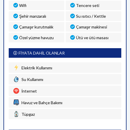
Wifi
Tencere seti
Şehir manzaralı
Su ısıtıcı / Kettle
Çamaşır kurutmalık
Çamaşır makinesi
Özel yüzme havuzu
Ütü ve ütü masası
FİYATA DAHİL OLANLAR
Elektrik Kullanımı
Su Kullanımı
İnternet
Havuz ve Bahçe Bakımı
Tüpgaz