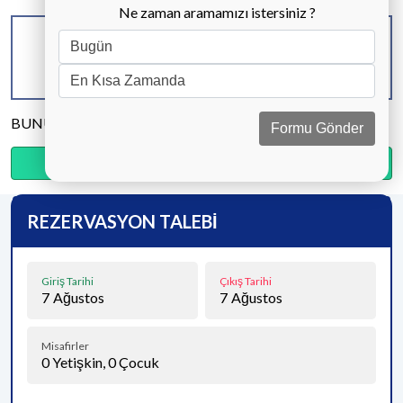
Ne zaman aramamızı istersiniz ?
KAPASİTE
BANYO & WC
YATAK ODASI
4 KİŞİ
1 ADET
2 ADET
BUNU PAYLAŞ
Formu Gönder
Ödemenin %20’sini şimdi, kalanını kapıda öde.
REZERVASYON TALEBİ
Giriş Tarihi
Çıkış Tarihi
7
Ağustos
7
Ağustos
Misafirler
0
Yetişkin,
0
Çocuk