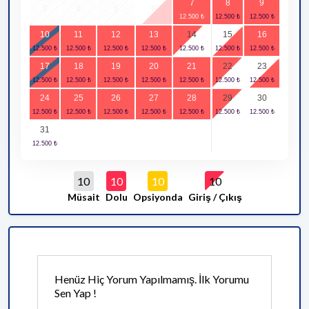
7
8
9
3
4
5
6
10
11
12
13
14
15
16
17
18
19
20
21
22
23
24
25
26
27
28
29
30
31
10
10
10
10
Müsait
Dolu
Opsiyonda
Giriş / Çıkış
Henüz Hiç Yorum Yapılmamış. İlk Yorumu
Sen Yap !