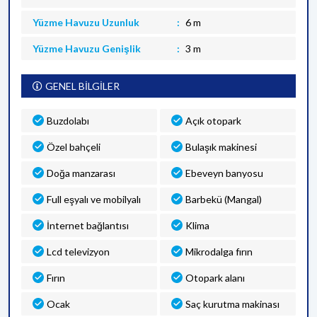
Yüzme Havuzu Uzunluk
6 m
Yüzme Havuzu Genişlik
3 m
GENEL BİLGİLER
Buzdolabı
Açık otopark
Özel bahçeli
Bulaşık makinesi
Doğa manzarası
Ebeveyn banyosu
Full eşyalı ve mobilyalı
Barbekü (Mangal)
İnternet bağlantısı
Klima
Lcd televizyon
Mikrodalga fırın
Fırın
Otopark alanı
Ocak
Saç kurutma makinası