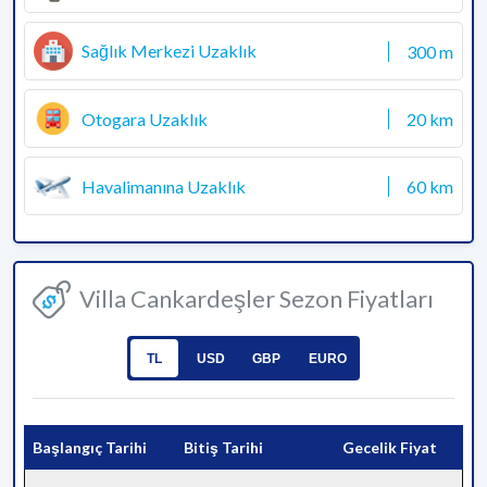
Sağlık Merkezi Uzaklık
300 m
Otogara Uzaklık
20 km
Havalimanına Uzaklık
60 km
Villa Cankardeşler Sezon Fiyatları
TL
USD
GBP
EURO
Başlangıç Tarihi
Bitiş Tarihi
Gecelik Fiyat