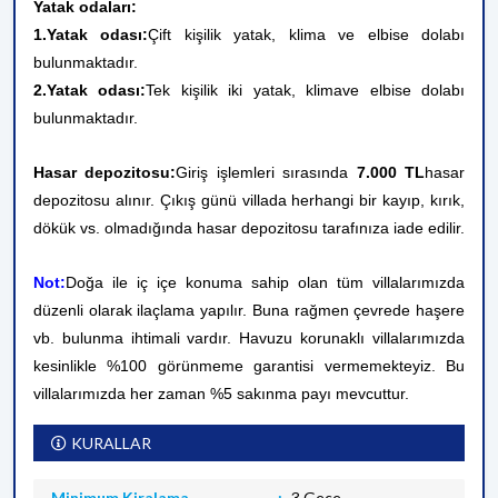
Yatak odaları:
1.Yatak odası:
Çift kişilik yatak, klima ve elbise dolabı
bulunmaktadır.
2.Yatak odası:
Tek kişilik iki yatak, klima
ve elbise dolabı
bulunmaktadır.
Hasar depozitosu:
Giriş işlemleri sırasında
7.000 TL
hasar
depozitosu alınır. Çıkış günü villada herhangi bir kayıp, kırık,
dökük vs. olmadığında hasar depozitosu tarafınıza iade edilir.
Not:
Doğa ile iç içe konuma sahip olan tüm villalarımızda
düzenli olarak ilaçlama yapılır. Buna rağmen çevrede haşere
vb. bulunma ihtimali vardır. Havuzu korunaklı villalarımızda
kesinlikle %100 görünmeme garantisi vermemekteyiz. Bu
villalarımızda her zaman %5 sakınma payı mevcuttur.
KURALLAR
Minimum Kiralama
3 Gece