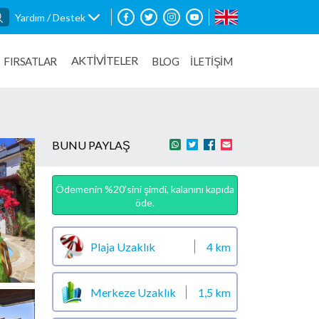
Yardım / Destek
AKTİVİTELER
FIRSATLAR
BLOG
İLETİŞİM
BUNU PAYLAŞ
Ödemenin %20’sini şimdi, kalanını kapıda
öde.
Plaja Uzaklık
4 km
Merkeze Uzaklık
1,5 km