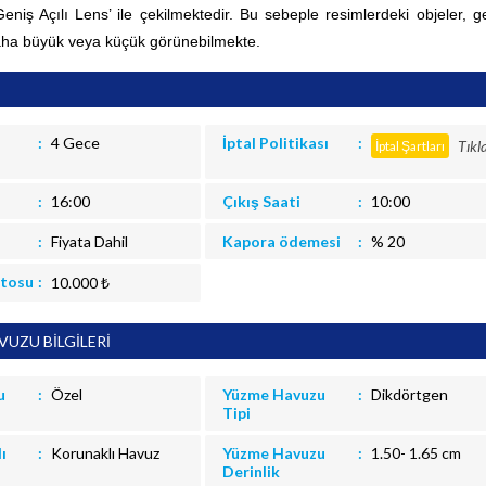
Geniş Açılı Lens’ ile çekilmektedir. Bu sebeple resimlerdeki objeler, g
aha büyük veya küçük görünebilmekte.
4 Gece
İptal Politikası
Tıkl
İptal Şartları
16:00
Çıkış Saati
10:00
Fiyata Dahil
Kapora ödemesi
% 20
itosu
10.000 ₺
UZU BİLGİLERİ
u
Özel
Yüzme Havuzu
Dikdörtgen
Tipi
ı
Korunaklı Havuz
Yüzme Havuzu
1.50- 1.65 cm
Derinlik