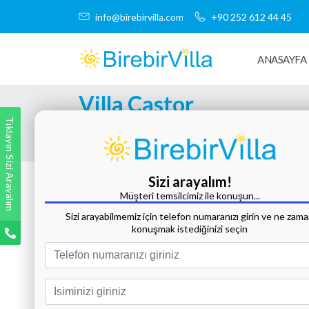
info@birebirvilla.com
+90 252 612 44 45
ANASAYFA
Villa Castor
Tıklayın Sizi Arayalım
Tüm Fotoğrafları Göster
Sizi arayalım!
Müşteri temsilcimiz ile konuşun...
Sizi arayabilmemiz için telefon numaranızı girin ve ne zam
konuşmak istediğinizi seçin