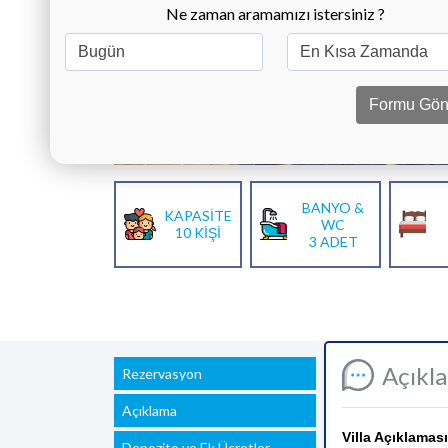
Ne zaman aramamızı istersiniz ?
Formu Gön
BANYO &
KAPASİTE
WC
10 KİŞİ
3 ADET
Açıkl
Rezervasyon
Açıklama
Villa Açıklaması
Depozito ve Ek Ücretler