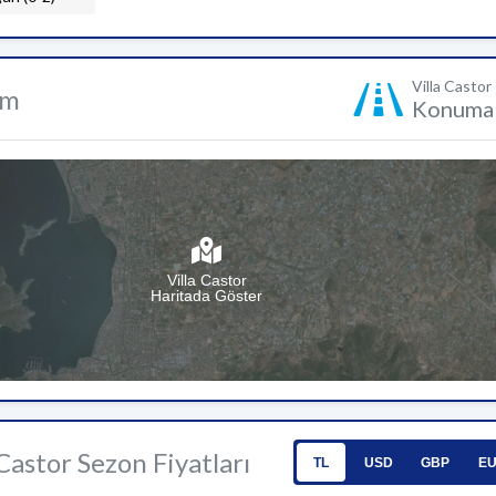
Villa Castor
um
Konuma 
Villa Castor
Haritada Göster
 Castor Sezon Fiyatları
TL
USD
GBP
E