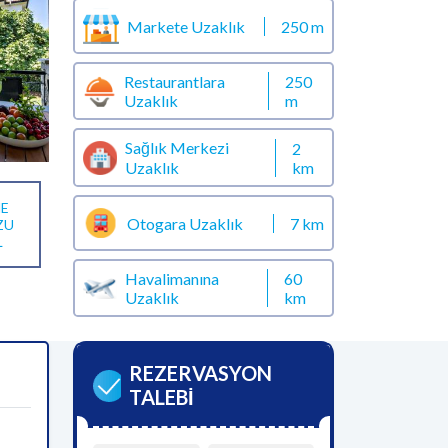
Markete Uzaklık
250 m
Restaurantlara
250
Uzaklık
m
Sağlık Merkezi
2
km
Uzaklık
E
Otogara Uzaklık
7 km
ZU
L
Havalimanına
60
Uzaklık
km
REZERVASYON
TALEBİ