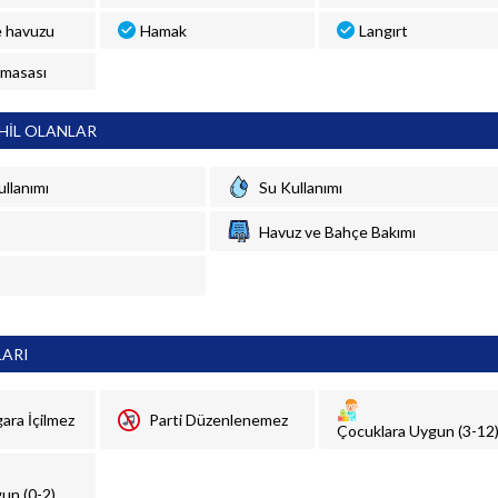
 havuzu
Hamak
Langırt
 masası
HİL OLANLAR
ullanımı
Su Kullanımı
Havuz ve Bahçe Bakımı
LARI
gara İçilmez
Parti Düzenlenemez
Çocuklara Uygun (3-12
un (0-2)