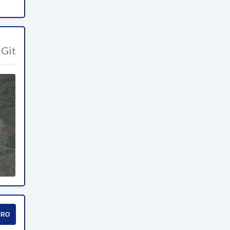
Git
URO