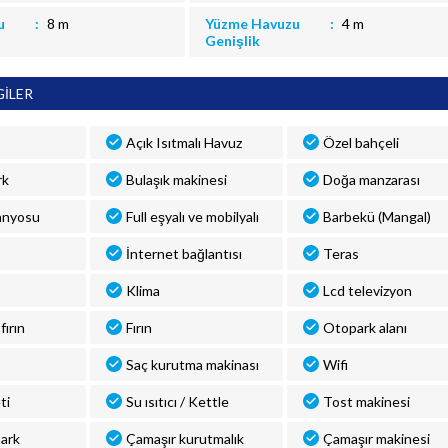
u
8 m
Yüzme Havuzu
4 m
Genişlik
GİLER
Açık Isıtmalı Havuz
Özel bahçeli
rk
Bulaşık makinesi
Doğa manzarası
anyosu
Full eşyalı ve mobilyalı
Barbekü (Mangal)
İnternet bağlantısı
Teras
Klima
Lcd televizyon
fırın
Fırın
Otopark alanı
Saç kurutma makinası
Wifi
ti
Su ısıtıcı / Kettle
Tost makinesi
park
Çamaşır kurutmalık
Çamaşır makinesi