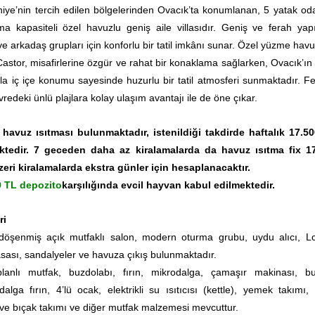
thiye’nin tercih edilen bölgelerinden Ovacık’ta konumlanan, 5 yatak oda
a kapasiteli özel havuzlu geniş aile villasıdır. Geniş ve ferah yapı
 ve arkadaş grupları için konforlu bir tatil imkânı sunar. Özel yüzme ha
Castor, misafirlerine özgür ve rahat bir konaklama sağlarken, Ovacık’ın 
a iç içe konumu sayesinde huzurlu bir tatil atmosferi sunmaktadır. Fe
edeki ünlü plajlara kolay ulaşım avantajı ile de öne çıkar.
havuz ısıtması bulunmaktadır, istenildiği takdirde haftalık 17.5
mektedir. 7 geceden daha az kiralamalarda da havuz ısıtma fix 1
zeri kiralamalarda ekstra günler için hesaplanacaktır.
0 TL depozito
karşılığında
evcil hayvan kabul edilmektedir.
ri
öşenmiş açık mutfaklı salon, modern oturma grubu, uydu alıcı, Lc
ası, sandalyeler ve havuza çıkış bulunmaktadır.
anlı mutfak, buzdolabı, fırın, mikrodalga, çamaşır makinası, bu
alga fırın, 4’lü ocak, elektrikli su ısıtıcısı (kettle), yemek takımı, 
l ve bıçak takımı ve diğer mutfak malzemesi mevcuttur.