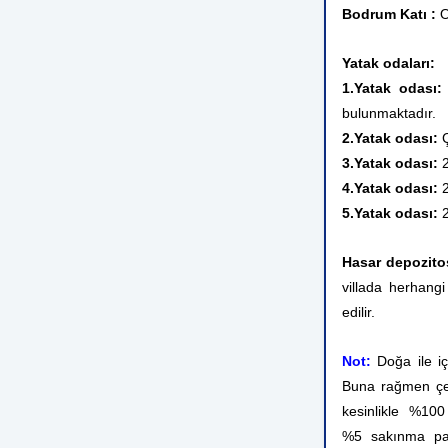
Bodrum Katı :
O
Yatak odaları:
1.Yatak odası
bulunmaktadır.
2.Yatak odası:
Ç
3.Yatak odası:
4.Yatak odası:
2
5.Yatak odası:
Hasar depozito
villada herhangi
edilir.
Not:
Doğa ile i
Buna rağmen çev
kesinlikle %10
%5 sakınma pay