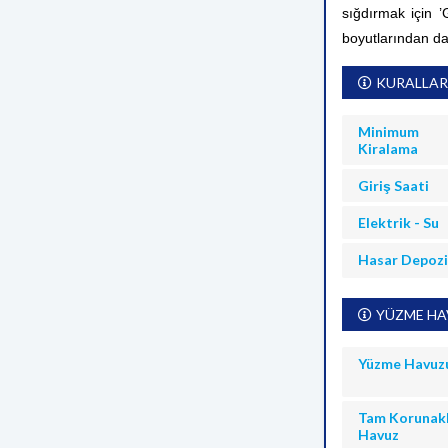
sığdırmak için ’
boyutlarından d
KURALLAR
Minimum
Kiralama
Giriş Saati
Elektrik - Su
Hasar Depoz
YÜZME HAV
Yüzme Havuz
Tam Korunakl
Havuz