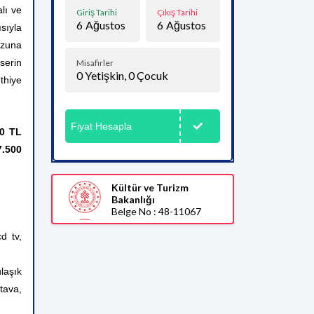
lı ve
Giriş Tarihi
Çıkış Tarihi
6
Ağustos
6
Ağustos
sıyla
vuzuna
serin
Misafirler
0
Yetişkin,
0
Çocuk
thiye
Fiyat Hesapla
00 TL
7.500
Kültür ve Turizm
Bakanlığı
Belge No : 48-11067
d tv,
laşık
tava,