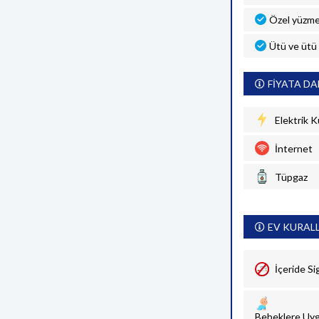
Özel yüzme
Ütü ve ütü
FİYATA DA
Elektrik K
İnternet
Tüpgaz
EV KURAL
İçeride Si
Bebeklere Uyg