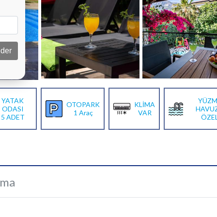
der
YATAK
YÜZM
OTOPARK
KLİMA
ODASI
HAVU
1 Araç
VAR
5 ADET
ÖZE
ama