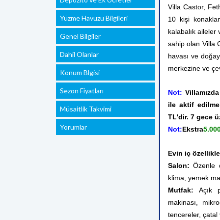
Villa Castor, Fe
Yüzme Havuzu Bilgileri
10 kişi konaklam
kalabalık aileler
Genel Bilgiler
sahip olan Villa 
Dahil Olanlar
havası ve doğayl
merkezine ve çevr
Konum Blgisi
Sezon Fiyatları
Not:
Villamızda 
ile aktif edil
Müsaitlik Takvimi
TL'dir. 7 gece ü
Yorumlar
Not:
Ekstra
5.00
Evin iç özellikle
Salon:
Özenle d
klima, yemek mas
Mutfak:
Açık pl
makinası, mikrod
tencereler, çata