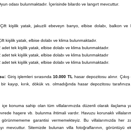
yun odası bulunmaktadır. İçerisinde bilardo ve langırt mevcuttur.
:
Çift kişilik yatak, jakuzili ebeveyn banyo, elbise dolabı, balkon ve 
ift kişilik yatak, elbise dolabı ve klima bulunmaktadır.
2 adet tek kişilik yatak, elbise dolabı ve klima bulunmaktadır.
 adet tek kişilik yatak, elbise dolabı ve klima bulunmaktadır
2 adet tek kişilik yatak, elbise dolabı ve klima bulunmaktadır.
su:
Giriş işlemleri sırasında
10.000 TL
hasar depozitosu alınır. Çıkış
 bir kayıp, kırık, dökük vs. olmadığında hasar depozitosu tarafınıza
ç içe konuma sahip olan tüm villalarımızda düzenli olarak ilaçlama yap
rede haşere vb. bulunma ihtimali vardır. Havuzu korunaklı villaları
0 görünmememe garantisi vermemekteyiz. Bu villalarımızda her 
ı mevcuttur.
Sitemizde bulunan villa fotoğraflarının, görüntüyü e