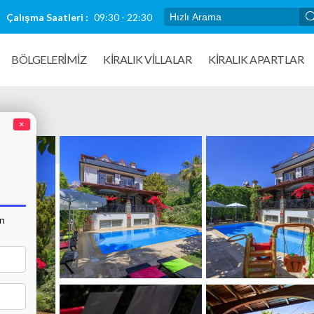
Çalışma Saatleri :
09:30 - 22:30
BÖLGELERİMİZ
KIRALIK VILLALAR
KİRALIK APARTLAR
×
an