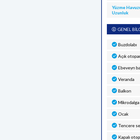
Yüzme Havuz
Uzunluk
GENEL BİL
Buzdolabı
Açık otopa
Ebeveyn b
Veranda
Balkon
Mikrodalga 
Ocak
Tencere se
Kapalı oto