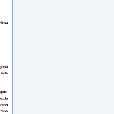
klima
 günü
 iade
ılır.
mızda
zaman
krana