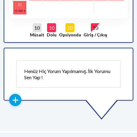
31
10
10
10
10
Müsait
Dolu
Opsiyonda
Giriş / Çıkış
Henüz Hiç Yorum Yapılmamış. İlk Yorumu
Sen Yap !