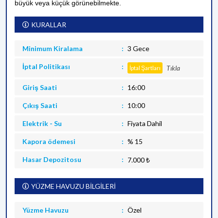
büyük veya küçük görünebilmekte.
KURALLAR
Minimum Kiralama
3 Gece
İptal Politikası
Tıkla
İptal Şartları
Giriş Saati
16:00
Çıkış Saati
10:00
Elektrik - Su
Fiyata Dahil
Kapora ödemesi
% 15
Hasar Depozitosu
7.000 ₺
YÜZME HAVUZU BİLGİLERİ
Yüzme Havuzu
Özel