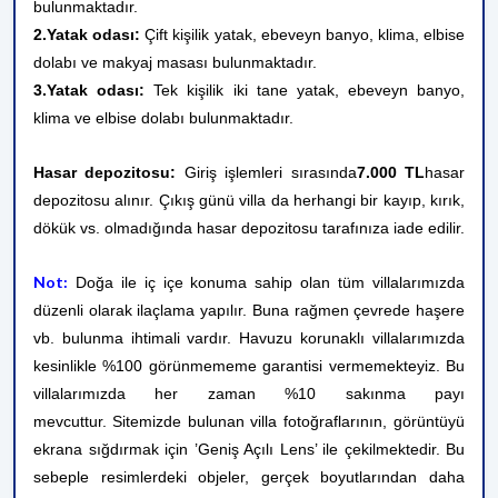
bulunmaktadır.
2.Yatak odası:
Çift kişilik yatak, ebeveyn banyo, klima, elbise
dolabı ve makyaj masası bulunmaktadır.
3.Yatak odası:
Tek kişilik iki tane yatak, ebeveyn banyo,
klima ve elbise dolabı bulunmaktadır.
Hasar depozitosu:
Giriş işlemleri sırasında
7.000 TL
hasar
depozitosu alınır. Çıkış günü villa da herhangi bir kayıp, kırık,
dökük vs. olmadığında hasar depozitosu tarafınıza iade edilir.
Not:
Doğa ile iç içe konuma sahip olan tüm villalarımızda
düzenli olarak ilaçlama yapılır. Buna rağmen çevrede haşere
vb. bulunma ihtimali vardır. Havuzu korunaklı villalarımızda
kesinlikle %100 görünmememe garantisi vermemekteyiz. Bu
villalarımızda her zaman %10 sakınma payı
mevcuttur.
Sitemizde bulunan villa fotoğraflarının, görüntüyü
ekrana sığdırmak için ’Geniş Açılı Lens’ ile çekilmektedir. Bu
sebeple resimlerdeki objeler, gerçek boyutlarından daha