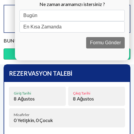
Ne zaman aramamızı istersiniz ?
KAPASİTE
BANYO & WC
YATAK ODASI
6 KİŞİ
3 ADET
3 ADET
BUNU PAYLAŞ
Formu Gönder
Ödemenin %15’sini şimdi, kalanını kapıda öde.
REZERVASYON TALEBİ
Giriş Tarihi
Çıkış Tarihi
8
Ağustos
8
Ağustos
Misafirler
0
Yetişkin,
0
Çocuk