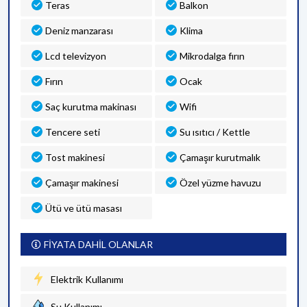
Teras
Balkon
Deniz manzarası
Klima
Lcd televizyon
Mikrodalga fırın
Fırın
Ocak
Saç kurutma makinası
Wifi
Tencere seti
Su ısıtıcı / Kettle
Tost makinesi
Çamaşır kurutmalık
Çamaşır makinesi
Özel yüzme havuzu
Ütü ve ütü masası
FİYATA DAHİL OLANLAR
Elektrik Kullanımı
Su Kullanımı