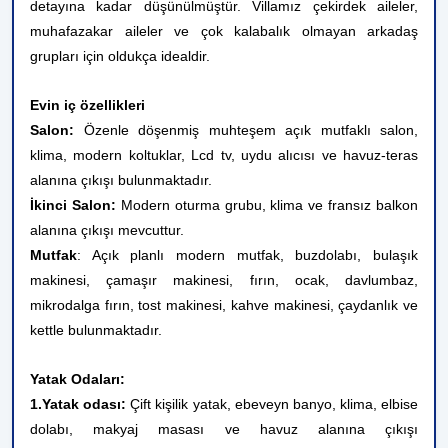
detayına kadar düşünülmüştür. Villamız çekirdek aileler,
muhafazakar aileler ve çok kalabalık olmayan arkadaş
grupları için oldukça idealdir.
Evin iç özellikleri
Salon:
Özenle döşenmiş muhteşem açık mutfaklı salon,
klima, modern koltuklar, Lcd tv, uydu alıcısı ve havuz-teras
alanına çıkışı bulunmaktadır.
İkinci Salon:
Modern oturma grubu, klima ve fransız balkon
alanına çıkışı mevcuttur.
Mutfak
: Açık planlı modern mutfak, buzdolabı, bulaşık
makinesi, çamaşır makinesi, fırın, ocak, davlumbaz,
mikrodalga fırın, tost makinesi, kahve makinesi, çaydanlık ve
kettle bulunmaktadır.
Yatak Odaları:
1.Yatak odası:
Çift kişilik yatak, ebeveyn banyo, klima, elbise
dolabı, makyaj masası ve havuz alanına çıkışı