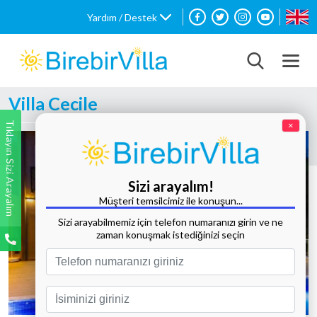
Yardım / Destek
Villa Cecile
Tıklayın Sizi Arayalım
×
Sizi arayalım!
Müşteri temsilcimiz ile konuşun...
Sizi arayabilmemiz için telefon numaranızı girin ve ne
zaman konuşmak istediğinizi seçin
Tüm Fotoğrafları Göster