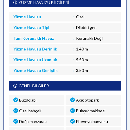
YÜZME HAVUZU BİLGİLERİ
Yüzme Havuzu
Özel
Yüzme Havuzu Tipi
Dikdörtgen
Tam Korunaklı Havuz
Korunaklı Değil
Yüzme Havuzu Derinlik
1.40 m
Yüzme Havuzu Uzunluk
5.50 m
Yüzme Havuzu Genişlik
3.50 m
GENEL BİLGİLER
Buzdolabı
Açık otopark
Özel bahçeli
Bulaşık makinesi
Doğa manzarası
Ebeveyn banyosu