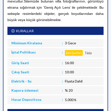
mevcuttur.
Sitemizde bulunan villa fotoğraflarının, görüntüyü
ekrana sığdırmak için ’Geniş Açılı Lens’ ile çekilmektedir. Bu
sebeple resimlerdeki objeler, gerçek boyutlarından daha
büyük veya küçük görünebilmekte.
KURALLAR
Minimum Kiralama
3 Gece
İptal Politikası
Tıkla
İptal Şartları
Giriş Saati
16:00
Çıkış Saati
10:00
Elektrik - Su
Fiyata Dahil
Kapora ödemesi
% 20
Hasar Depozitosu
5.000 ₺