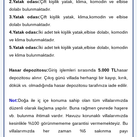
2.Yatak odası:
Çift kişilik yatak, klima, komodin ve elbise
dolabı bulunmaktadır.
3.Yatak odası:
Çift kişilik yatak, klima,
komodin ve elbise
dolabı bulunmaktadır.
4.Yatak odası:
İki adet tek kişilik yatak,
elbise dolabı, komodin
ve klima bulunmaktadır.
5.Yatak odası:
İki adet tek kişilik yatak,
elbise dolabı, komodin
ve klima bulunmaktadır.
Hasar depozitosu:
Giriş işlemleri sırasında
5.000 TL
hasar
depozitosu alınır. Çıkış günü villada herhangi bir kayıp, kırık,
dökük vs. olmadığında hasar depozitosu tarafınıza iade edilir.
Not:
Doğa ile iç içe konuma sahip olan tüm villalarımızda
düzenli olarak ilaçlama yapılır. Buna rağmen çevrede haşere
vb. bulunma ihtimali vardır. Havuzu korunaklı villalarımızda
kesinlikle %100 görünmememe garantisi vermemekteyiz. Bu
villalarımızda her zaman %5 sakınma payı