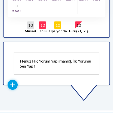
31
10
10
10
10
Müsait
Dolu
Opsiyonda
Giriş / Çıkış
Henüz Hiç Yorum Yapılmamış. İlk Yorumu
Sen Yap !