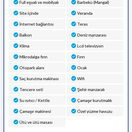
Full eşyalı ve mobilyalı
Barbekü (Mangal)
Site içinde
Veranda
İnternet bağlantısı
Teras
Balkon
Deniz manzarası
Klima
Lcd televizyon
Mikrodalga fırın
Fırın
Otopark alanı
Ocak
Saç kurutma makinası
Wifi
Tencere seti
Şehir manzaralı
Su ısıtıcı / Kettle
Çamaşır kurutmalık
Çamaşır makinesi
Özel yüzme havuzu
Ütü ve ütü masası