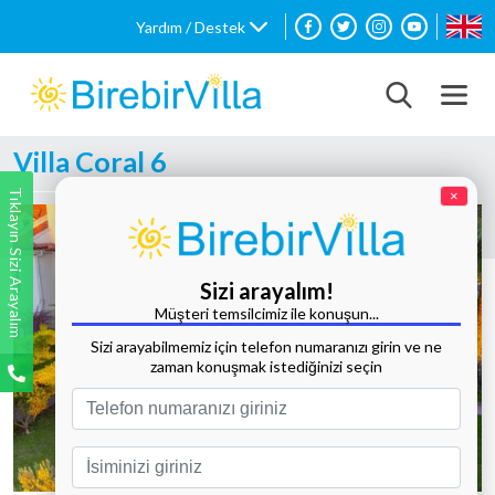
Yardım / Destek
Villa Coral 6
Tıklayın Sizi Arayalım
×
Sizi arayalım!
Müşteri temsilcimiz ile konuşun...
Sizi arayabilmemiz için telefon numaranızı girin ve ne
zaman konuşmak istediğinizi seçin
Tüm Fotoğrafları Göster