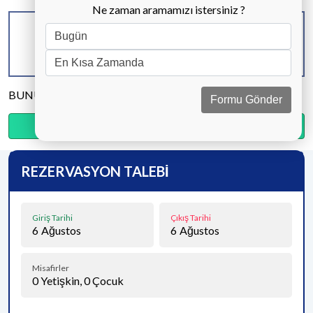
Ne zaman aramamızı istersiniz ?
KAPASİTE
BANYO & WC
YATAK ODASI
10 KİŞİ
5 ADET
5 ADET
BUNU PAYLAŞ
Formu Gönder
Ödemenin %20’sini şimdi, kalanını kapıda öde.
REZERVASYON TALEBİ
Giriş Tarihi
Çıkış Tarihi
6
Ağustos
6
Ağustos
Misafirler
0
Yetişkin,
0
Çocuk