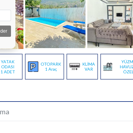
der
YATAK
YÜZM
OTOPARK
KLİMA
ODASI
HAVU
1 Araç
VAR
1 ADET
ÖZE
ama