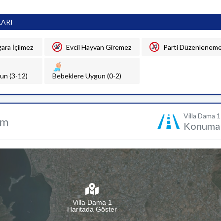
LARI
gara İçilmez
Evcil Hayvan Giremez
Parti Düzenlenem
un (3-12)
Bebeklere Uygun (0-2)
Villa Dama 1
um
Konuma 
Villa Dama 1
Haritada Göster