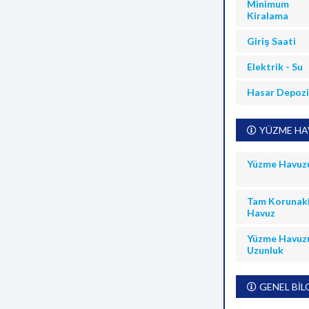
Minimum
Kiralama
Giriş Saati
Elektrik - Su
Hasar Depoz
YÜZME HAV
Yüzme Havuz
Tam Korunakl
Havuz
Yüzme Havuz
Uzunluk
GENEL BİL