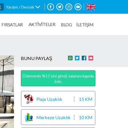
Yardım / Destek
AKTİVİTELER
FIRSATLAR
BLOG
İLETİŞİM
BUNU PAYLAŞ
Ödemenin %15’sini şimdi, kalanını kapıda
öde.
Plaja Uzaklık
15 KM
Merkeze Uzaklık
10 KM