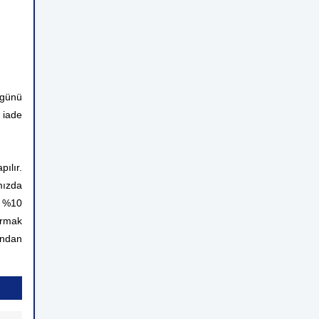
 günü
 iade
ılır.
mızda
n %10
ırmak
rından