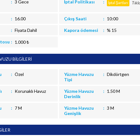
3 Gece
İptal Politikası
Tıkl
İptal Şartları
16.00
Çıkış Saati
10:00
Fiyata Dahil
Kapora ödemesi
% 15
itosu
1.000 ₺
UZU BİLGİLERİ
u
Özel
Yüzme Havuzu
Dikdörtgen
Tipi
ı
Korunaklı Havuz
Yüzme Havuzu
1.50 M
Derinlik
u
7 M
Yüzme Havuzu
3 M
Genişlik
GİLER