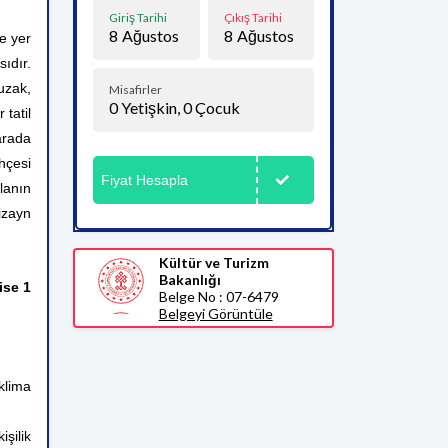
Giriş Tarihi
Çıkış Tarihi
8
Ağustos
8
Ağustos
e yer
sıdır.
uzak,
Misafirler
0
Yetişkin,
0
Çocuk
 tatil
arada
hçesi
Fiyat Hesapla
lanın
izayn
Kültür ve Turizm
Bakanlığı
ise 1
Belge No : 07-6479
Belgeyi Görüntüle
klima
şilik