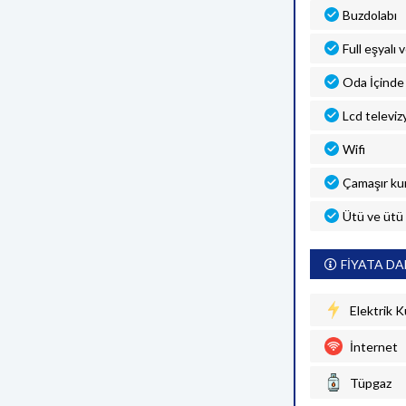
Buzdolabı
Full eşyalı 
Oda İçinde 
Lcd televiz
Wifi
Çamaşır ku
Ütü ve ütü
FİYATA DA
Elektrik K
İnternet
Tüpgaz