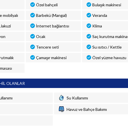
Özel bahçeli
Bulaşık makinesi
ve mobilyalı
Barbekü (Mangal)
Veranda
Jakuzi
İnternet bağlantısı
Klima
yon
Ocak
Saç kurutma makina
Tencere seti
Su ısıtıcı / Kettle
rutmalık
Çamaşır makinesi
Özel yüzme havuzu
 masası
HİL OLANLAR
ullanımı
Su Kullanımı
Havuz ve Bahçe Bakımı