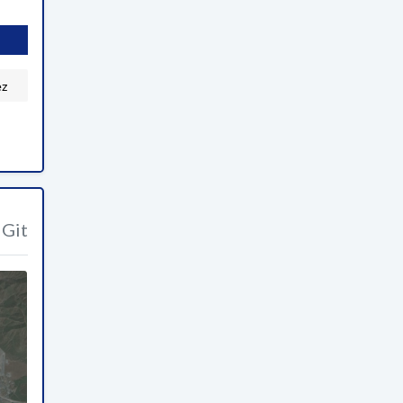
ez
Git