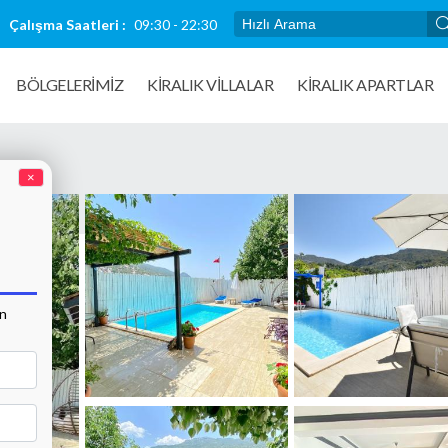
Çalışma Saatleri :
09:30 - 22:30
BÖLGELERİMİZ
KIRALIK VILLALAR
KİRALIK APARTLAR
×
an