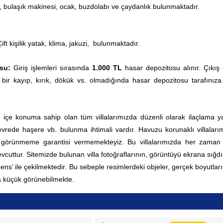
 bulaşık makinesi, ocak, buzdolabı ve çaydanlık bulunmaktadır.
ift kişilik yatak, klima, jakuzi, bulunmaktadır.
osu:
Giriş işlemleri sırasında
1.000 TL
hasar depozitosu alınır. Çıkış
 bir kayıp, kırık, dökük vs. olmadığında hasar depozitosu tarafınıza
ç içe konuma sahip olan tüm villalarımızda düzenli olarak ilaçlama yap
rede haşere vb. bulunma ihtimali vardır. Havuzu korunaklı villaları
0 görünmeme garantisi vermemekteyiz. Bu villalarımızda her zama
vcuttur.
Sitemizde bulunan villa fotoğraflarının, görüntüyü ekrana sığd
 Lens’ ile çekilmektedir. Bu sebeple resimlerdeki objeler, gerçek boyutla
 küçük görünebilmekte.