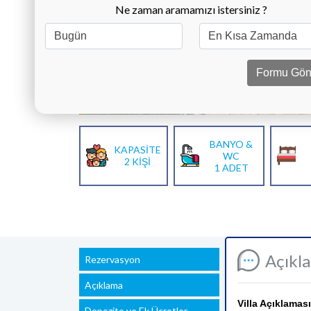
Ne zaman aramamızı istersiniz ?
Formu Gön
BANYO &
KAPASİTE
WC
2 KİŞİ
1 ADET
Açıkl
Rezervasyon
Açıklama
Villa Açıklaması
Depozito ve Ek Ücretler