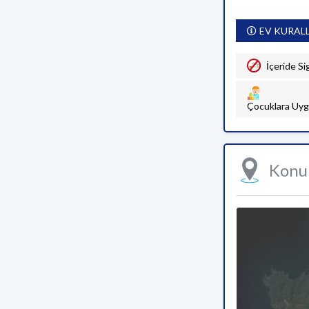
EV KURAL
İçeride Si
Çocuklara Uyg
Kon