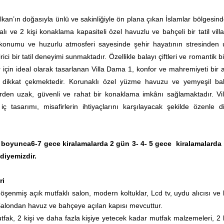
lkan’ın doğasıyla ünlü ve sakinliğiyle ön plana çıkan İslamlar bölgesind
lı ve 2 kişi konaklama kapasiteli özel havuzlu ve bahçeli bir tatil villa
 konumu ve huzurlu atmosferi sayesinde şehir hayatının stresinden 
irici bir tatil deneyimi sunmaktadır. Özellikle balayı çiftleri ve romantik bir
r için ideal olarak tasarlanan Villa Dama 1, konfor ve mahremiyeti bir 
 dikkat çekmektedir. Korunaklı özel yüzme havuzu ve yemyeşil ba
rden uzak, güvenli ve rahat bir konaklama imkânı sağlamaktadır. Vil
ç tasarımı, misafirlerin ihtiyaçlarını karşılayacak şekilde özenle d
 boyunca
6-7 gece kiralamalarda 2 gün 3- 4- 5 gece kiralamalarda 
diyemizdir.
ri
öşenmiş açık mutfaklı salon, modern koltuklar, Lcd tv, uydu alıcısı ve 
Salondan havuz ve bahçeye açılan kapısı mevcuttur.
tfak, 2 kişi ve daha fazla kişiye yetecek kadar mutfak malzemeleri, 2 ki