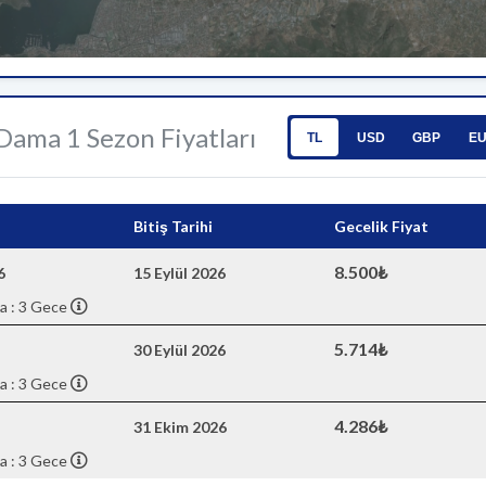
 Dama 1 Sezon Fiyatları
TL
USD
GBP
E
Bitiş Tarihi
Gecelik Fiyat
8.500₺
6
15 Eylül 2026
a : 3 Gece
5.714₺
30 Eylül 2026
a : 3 Gece
4.286₺
31 Ekim 2026
a : 3 Gece