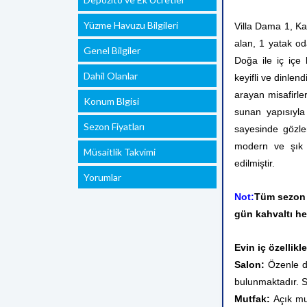
Yüzme Havuzu Bilgileri
Villa Dama 1, Ka
alan, 1 yatak oda
Genel Bilgiler
Doğa ile iç içe
Dahil Olanlar
keyifli ve dinlend
arayan misafirle
Konum Blgisi
sunan yapısıyla
Sezon Fiyatları
sayesinde gözle
modern ve şık i
Müsaitlik Takvimi
edilmiştir.
Yorumlar
Not:
Tüm sezon
gün kahvaltı he
Evin iç özellikle
Salon:
Özenle d
bulunmaktadır. 
Mutfak:
Açık mu