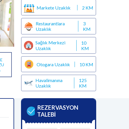
Markete Uzaklık
2 KM
Restaurantlara
3
Uzaklık
KM
Sağlık Merkezi
10
KM
Uzaklık
E
Otogara Uzaklık
10 KM
ZU
L
Havalimanına
125
Uzaklık
KM
REZERVASYON
TALEBİ