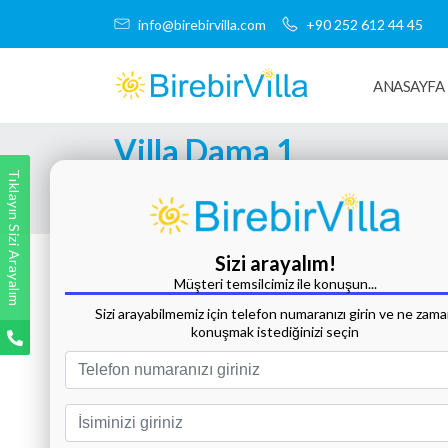
info@birebirvilla.com
+90 252 612 44 45
ANASAYFA
Villa Dama 1
Tıklayın Sizi Arayalım
Tüm Fotoğrafları Göster
Sizi arayalım!
Müşteri temsilcimiz ile konuşun...
Sizi arayabilmemiz için telefon numaranızı girin ve ne zam
konuşmak istediğinizi seçin