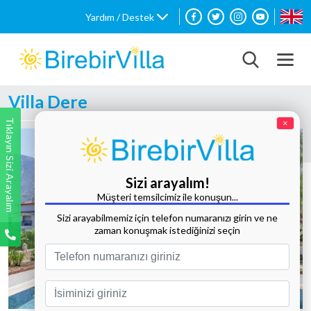
Yardım / Destek
Villa Dere
Tıklayın Sizi Arayalım
×
Sizi arayalım!
Müşteri temsilcimiz ile konuşun...
Sizi arayabilmemiz için telefon numaranızı girin ve ne
zaman konuşmak istediğinizi seçin
Tüm Fotoğrafları Göster