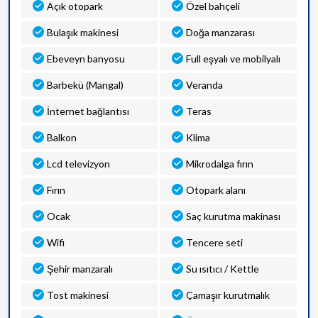
Açık otopark
Özel bahçeli
Bulaşık makinesi
Doğa manzarası
Ebeveyn banyosu
Full eşyalı ve mobilyalı
Barbekü (Mangal)
Veranda
İnternet bağlantısı
Teras
Balkon
Klima
Lcd televizyon
Mikrodalga fırın
Fırın
Otopark alanı
Ocak
Saç kurutma makinası
Wifi
Tencere seti
Şehir manzaralı
Su ısıtıcı / Kettle
Tost makinesi
Çamaşır kurutmalık