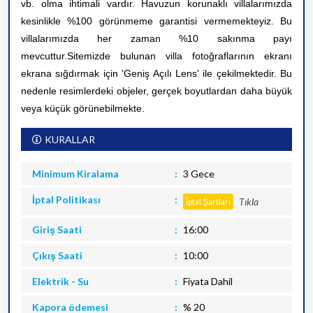
vb. olma ihtimali vardır. Havuzun korunaklı villalarımızda
kesinlikle %100 görünmeme garantisi vermemekteyiz. Bu
villalarımızda her zaman %10 sakınma payı
mevcuttur.
Sitemizde bulunan villa fotoğraflarının ekranı
ekrana sığdırmak için 'Geniş Açılı Lens' ile çekilmektedir. Bu
nedenle resimlerdeki objeler, gerçek boyutlardan daha büyük
veya küçük görünebilmekte.
KURALLAR
Minimum Kiralama
3 Gece
İptal Politikası
Tıkla
İptal Şartları
Giriş Saati
16:00
Çıkış Saati
10:00
Elektrik - Su
Fiyata Dahil
Kapora ödemesi
% 20