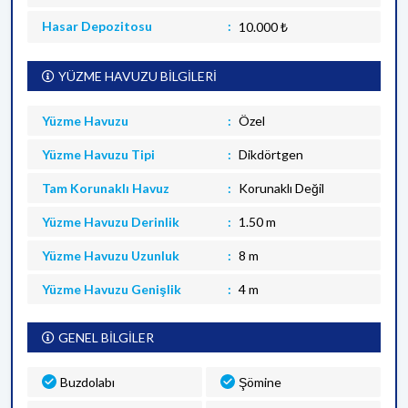
Hasar Depozitosu
10.000 ₺
YÜZME HAVUZU BİLGİLERİ
Yüzme Havuzu
Özel
Yüzme Havuzu Tipi
Dikdörtgen
Tam Korunaklı Havuz
Korunaklı Değil
Yüzme Havuzu Derinlik
1.50 m
Yüzme Havuzu Uzunluk
8 m
Yüzme Havuzu Genişlik
4 m
GENEL BİLGİLER
Buzdolabı
Şömine