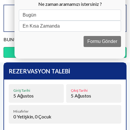
Ne zaman aramamızı istersiniz ?
KAPASİTE
BANYO & WC
YATAK ODASI
8 KİŞİ
4 ADET
4 ADET
BUNU PAYLAŞ
Formu Gönder
Ödemenin %20’sini şimdi, kalanını kapıda öde.
REZERVASYON TALEBİ
Giriş Tarihi
Çıkış Tarihi
5
Ağustos
5
Ağustos
Misafirler
0
Yetişkin,
0
Çocuk