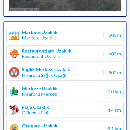
Markete Uzaklık
300 m
Markete Uzaklık
Restaurantlara Uzaklık
600 m
Restaurant Uzaklık
Sağlık Merkezi Uzaklık
900 m
Hisarönü Sağlık Ocağı
Merkeze Uzaklık
1.0 km
Hisarönü Merkez
Plaja Uzaklık
4.4 km
Ölüdeniz Plajı
Otogara Uzaklık
8.1 km